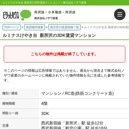
ルミナスけやき台 新所沢の3DK賃貸マンション！｜株式会社ノザワ産業
TOPページ
賃貸物件検索
所沢市の賃貸情報一覧
ルミナスけやき台 新所沢の3DK
ルミナスけやき台
新所沢の3DK賃貸マンション
こちらの物件は掲載が終了しています。
※このページの情報は広告情報ではありません。過去から現在まで株式会社ノ
ザワ産業のホームぺージに掲載されていた物件情報を元に生成した参考情報で
す。
マンション / RC造(鉄筋コンクリート造)
種別 / 構造
4階
建物階建
3DK
間取り一例
西武新宿線「新所沢」駅 徒歩12分
交通
西武新宿線「航空公園」駅 徒歩18分