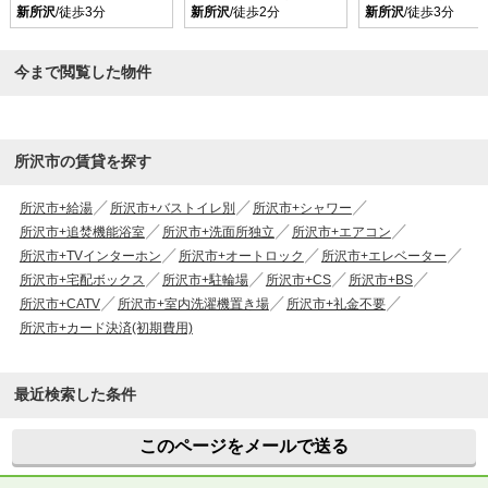
新所沢
/徒歩3分
新所沢
/徒歩2分
新所沢
/徒歩3分
今まで閲覧した物件
所沢市の賃貸を探す
所沢市+給湯
所沢市+バストイレ別
所沢市+シャワー
所沢市+追焚機能浴室
所沢市+洗面所独立
所沢市+エアコン
所沢市+TVインターホン
所沢市+オートロック
所沢市+エレベーター
所沢市+宅配ボックス
所沢市+駐輪場
所沢市+CS
所沢市+BS
所沢市+CATV
所沢市+室内洗濯機置き場
所沢市+礼金不要
所沢市+カード決済(初期費用)
最近検索した条件
このページをメールで送る