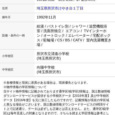
埼玉県所沢市けやき台１丁目
住所
1992年11月
築年月
給湯 / バストイレ別 / シャワー / 追焚機能浴
室 / 洗面所独立 / エアコン / TVインターホ
ン / オートロック / エレベーター / 宅配ボック
設備・条件の一例
ス / 駐輪場 / CS / BS / CATV / 室内洗濯機置き
場 /
所沢市立清進小学校
小学校区
(埼玉県所沢市)
向陽中学校
中学校区
(埼玉県所沢市)
※各種情報と現状に差異がある場合は、現状優先となります。
※物件情報の学区情報について
当サイト物件情報に記載されております通学区域(学区)情報は、国土数値情報
ダウンロードサービスが提供する小学校区データ【2016年度】及び中学校区
データ【2016年度】を元に加工したものですので、記載情報が現在の学区域
と異なる場合がございます。国土数値情報ダウンロードサービスのWEBサイ
ト上で記述通り、データは必ずしも正確とは言えません。また、通学区域(学
区)は毎年見直しの対象となりますので、そちらを踏まえ学区情報は参考とし