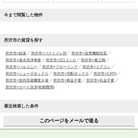
今まで閲覧した物件
所沢市の賃貸を探す
所沢市+給湯
所沢市+バストイレ別
所沢市+追焚機能浴室
所沢市+温水洗浄便座
所沢市+2口コンロ
所沢市+最上階
所沢市+バルコニー
所沢市+フローリング
所沢市+エアコン
所沢市+シューズボックス
所沢市+宅配ボックス
所沢市+CATV
所沢市+室内洗濯機置き場
所沢市+敷金不要
所沢市+礼金不要
所沢市+カード決済(初期費用)
最近検索した条件
このページをメールで送る