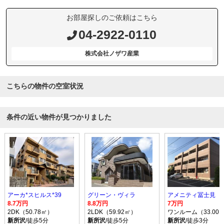
お部屋探しのご依頼はこちら
04-2922-0110
株式会社ノザワ産業
こちらの物件の空室状況
条件の近い物件が見つかりました
アーカ*スヒルス*39
グリーン・ヴィラ
アメニティ冨士見
8.7万円
8.8万円
7万円
2DK（50.78㎡）
2LDK（59.92㎡）
ワンルーム（33.00
新所沢
/徒歩5分
新所沢
/徒歩5分
新所沢
/徒歩3分