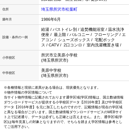
埼玉県所沢市松葉町
住所
1986年6月
築年月
給湯 / バストイレ別 / 追焚機能浴室 / 温水洗浄
便座 / 最上階 / バルコニー / フローリング / エ
設備・条件の一例
アコン / シューズボックス / 宅配ボック
ス / CATV / 2口コンロ / 室内洗濯機置き場 /
所沢市立美原小学校
小学校区
(埼玉県所沢市)
美原中学校
中学校区
(埼玉県所沢市)
※各種情報と現状に差異がある場合は、現状優先となります。
※物件情報の学区情報について
当サイト物件情報に記載されております通学区域(学区)情報は、国土数値情報
ダウンロードサービスが提供する小学校区データ【2016年度】及び中学校区
データ【2016年度】を元に加工したものですので、記載情報が現在の学区域
と異なる場合がございます。国土数値情報ダウンロードサービスのWEBサイ
ト上で記述通り、データは必ずしも正確とは言えません。また、通学区域(学
区)は毎年見直しの対象となりますので、そちらを踏まえ学区情報は参考とし
てご活用下さい。