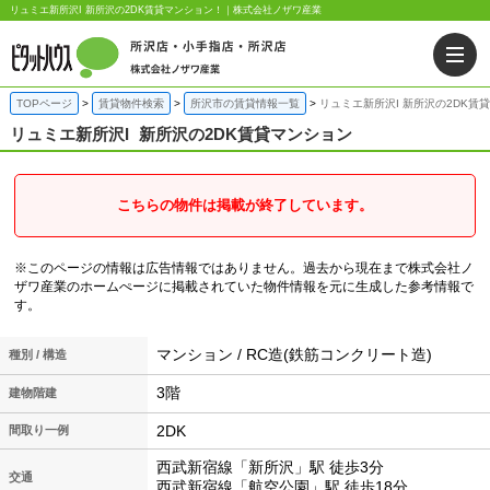
リュミエ新所沢I 新所沢の2DK賃貸マンション！｜株式会社ノザワ産業
TOPページ
賃貸物件検索
所沢市の賃貸情報一覧
リュミエ新所沢I 新所沢の2DK賃
リュミエ新所沢I
新所沢の2DK賃貸マンション
こちらの物件は掲載が終了しています。
※このページの情報は広告情報ではありません。過去から現在まで株式会社ノ
ザワ産業のホームぺージに掲載されていた物件情報を元に生成した参考情報で
す。
マンション / RC造(鉄筋コンクリート造)
種別 / 構造
3階
建物階建
2DK
間取り一例
西武新宿線「新所沢」駅 徒歩3分
交通
西武新宿線「航空公園」駅 徒歩18分