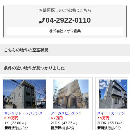
お部屋探しのご依頼はこちら
04-2922-0110
株式会社ノザワ産業
こちらの物件の空室状況
条件の近い物件が見つかりました
サンリット・レジデンス
アーガスヒルズ５５
スイートガーデン
6.75万円
6.7万円
7.5万円
1K（23.00㎡）
2LDK（47.27㎡）
2LDK（55.14㎡）
新所沢
/徒歩3分
新所沢
/徒歩2分
新所沢
/徒歩9分