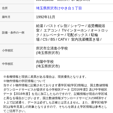
埼玉県所沢市けやき台１丁目
住所
1992年11月
築年月
給湯 / バストイレ別 / シャワー / 追焚機能浴
室 / エアコン / TVインターホン / オートロッ
設備・条件の一例
ク / エレベーター / 宅配ボックス / 駐輪
場 / CS / BS / CATV / 室内洗濯機置き場 /
所沢市立清進小学校
小学校区
(埼玉県所沢市)
向陽中学校
中学校区
(埼玉県所沢市)
※各種情報と現状に差異がある場合は、現状優先となります。
※物件情報の学区情報について
当サイト物件情報に記載されております通学区域(学区)情報は、国土数値情報
ダウンロードサービスが提供する小学校区データ【2016年度】及び中学校区
データ【2016年度】を元に加工したものですので、記載情報が現在の学区域
と異なる場合がございます。国土数値情報ダウンロードサービスのWEBサイ
ト上で記述通り、データは必ずしも正確とは言えません。また、通学区域(学
区)は毎年見直しの対象となりますので、そちらを踏まえ学区情報は参考とし
てご活用下さい。