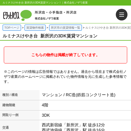
ルミナスけやき台 新所沢の3DK賃貸マンション！｜株式会社ノザワ産業
TOPページ
賃貸物件検索
所沢市の賃貸情報一覧
ルミナスけやき台 新所沢の3DK
ルミナスけやき台
新所沢の3DK賃貸マンション
こちらの物件は掲載が終了しています。
※このページの情報は広告情報ではありません。過去から現在まで株式会社ノ
ザワ産業のホームぺージに掲載されていた物件情報を元に生成した参考情報で
す。
マンション / RC造(鉄筋コンクリート造)
種別 / 構造
4階
建物階建
3DK
間取り一例
西武新宿線「新所沢」駅 徒歩12分
交通
西武池袋線「西所沢」駅 徒歩16分