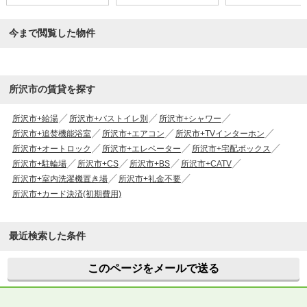
今まで閲覧した物件
所沢市の賃貸を探す
所沢市+給湯
所沢市+バストイレ別
所沢市+シャワー
所沢市+追焚機能浴室
所沢市+エアコン
所沢市+TVインターホン
所沢市+オートロック
所沢市+エレベーター
所沢市+宅配ボックス
所沢市+駐輪場
所沢市+CS
所沢市+BS
所沢市+CATV
所沢市+室内洗濯機置き場
所沢市+礼金不要
所沢市+カード決済(初期費用)
最近検索した条件
このページをメールで送る