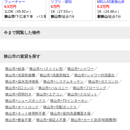
フューチャー
リブリ・琥珀
MELLAS新狭山III
6.5万円
6万円
6.3万円
1LDK（45.92㎡）
1K（27.53㎡）
1K（24.48㎡）
狭山市
/下広瀬下車 バス乗車時間14分 停歩5分
狭山市
/徒歩7分
新狭山
/徒歩7分
今まで閲覧した物件
狭山市の賃貸を探す
狭山市+給湯
狭山市+バストイレ別
狭山市+シャワー
狭山市+浴室乾燥機
狭山市+洗面所独立
狭山市+シャワー付洗面台
狭山市+温水洗浄便座
狭山市+システムキッチン
狭山市+ガスコンロ
狭山市+2口コンロ
狭山市+バルコニー
狭山市+フローリング
狭山市+照明付き
狭山市+エアコン
狭山市+クロゼット
狭山市+シューズボックス
狭山市+TVインターホン
狭山市+オートロック
狭山市+宅配ボックス
狭山市+ネット使用料不要
狭山市+室内洗濯機置き場
狭山市+敷金不要
狭山市+保証人不要
狭山市+カード決済(初期費用)