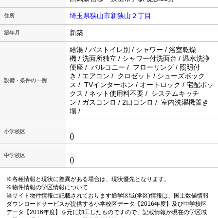
埼玉県狭山市新狭山２丁目
住所
新築
築年月
給湯 / バストイレ別 / シャワー / 浴室乾燥
機 / 洗面所独立 / シャワー付洗面台 / 温水洗浄
便座 / バルコニー / フローリング / 照明付
き / エアコン / クロゼット / シューズボック
設備・条件の一例
ス / TVインターホン / オートロック / 宅配ボッ
クス / ネット使用料不要 / システムキッチ
ン / ガスコンロ / 2口コンロ / 室内洗濯機置き
場 /
小学校区
()
中学校区
()
※各種情報と現状に差異がある場合は、現状優先となります。
※物件情報の学区情報について
当サイト物件情報に記載されております通学区域(学区)情報は、国土数値情報
ダウンロードサービスが提供する小学校区データ【2016年度】及び中学校区
データ【2016年度】を元に加工したものですので、記載情報が現在の学区域