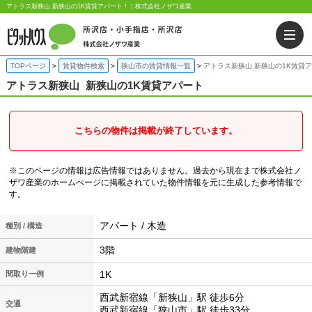
アトラス新狭山 新狭山の1K賃貸アパート！｜株式会社ノザワ産業
TOPページ
賃貸物件検索
狭山市の賃貸情報一覧
アトラス新狭山 新狭山の1K賃貸
アトラス新狭山
新狭山の1K賃貸アパート
こちらの物件は掲載が終了しています。
※このページの情報は広告情報ではありません。過去から現在まで株式会社ノ
ザワ産業のホームぺージに掲載されていた物件情報を元に生成した参考情報で
す。
アパート / 木造
種別 / 構造
3階
建物階建
1K
間取り一例
西武新宿線「新狭山」駅 徒歩6分
交通
西武新宿線「狭山市」駅 徒歩33分