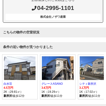
04-2995-1101
株式会社ノザワ産業
こちらの物件の空室状況
条件の近い物件が見つかりました
白水荘
グレースASANO
シティ新所沢
4.5万円
3.6万円
3.1万円
2K（29.81㎡）
1K（19.29㎡）
1K（17.02㎡）
新所沢
/徒歩12分
新所沢
/徒歩11分
新所沢
/徒歩11分