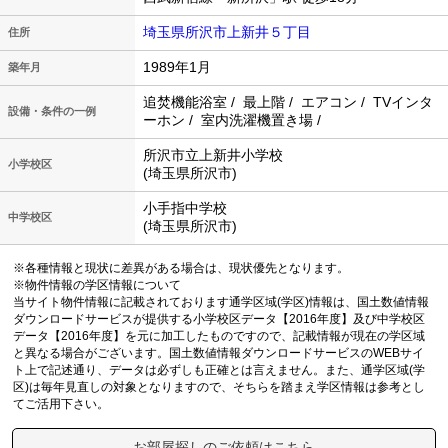
埼玉県所沢市上新井５丁目
住所
1989年1月
築年月
追焚機能浴室 / 最上階 / エアコン / TVインタ
設備・条件の一例
ーホン / 室内洗濯機置き場 /
所沢市立上新井小学校
小学校区
(埼玉県所沢市)
小手指中学校
中学校区
(埼玉県所沢市)
※各種情報と現状に差異がある場合は、現状優先となります。
※物件情報の学区情報について
当サイト物件情報に記載されております通学区域(学区)情報は、国土数値情報
ダウンロードサービスが提供する小学校区データ【2016年度】及び中学校区
データ【2016年度】を元に加工したものですので、記載情報が現在の学区域
と異なる場合がございます。国土数値情報ダウンロードサービスのWEBサイ
ト上で記述通り、データは必ずしも正確とは言えません。また、通学区域(学
区)は毎年見直しの対象となりますので、そちらを踏まえ学区情報は参考とし
てご活用下さい。
お部屋探しのご依頼はこちら