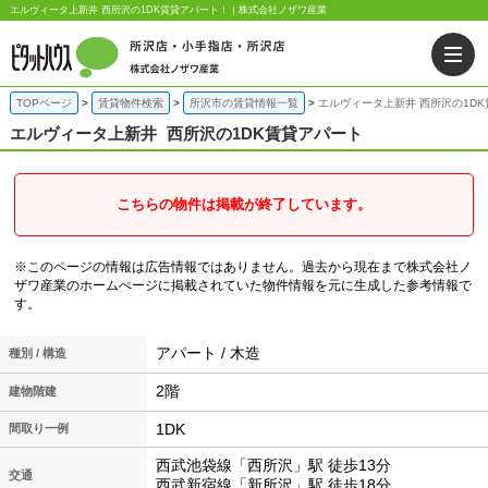
エルヴィータ上新井 西所沢の1DK賃貸アパート！｜株式会社ノザワ産業
TOPページ
賃貸物件検索
所沢市の賃貸情報一覧
エルヴィータ上新井 西所沢の1D
エルヴィータ上新井
西所沢の1DK賃貸アパート
こちらの物件は掲載が終了しています。
※このページの情報は広告情報ではありません。過去から現在まで株式会社ノ
ザワ産業のホームぺージに掲載されていた物件情報を元に生成した参考情報で
す。
アパート / 木造
種別 / 構造
2階
建物階建
1DK
間取り一例
西武池袋線「西所沢」駅 徒歩13分
交通
西武新宿線「新所沢」駅 徒歩18分