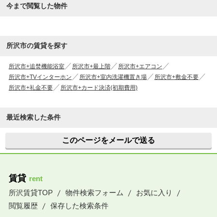
今まで閲覧した物件
所沢市の賃貸を探す
所沢市+追焚機能浴室
所沢市+最上階
所沢市+エアコン
所沢市+TVインターホン
所沢市+室内洗濯機置き場
所沢市+敷金不要
所沢市+礼金不要
所沢市+カード決済(初期費用)
最近検索した条件
このページをメールで送る
賃貸
rent
所沢賃貸TOP
物件検索フォーム
お気に入り
閲覧履歴
保存した検索条件