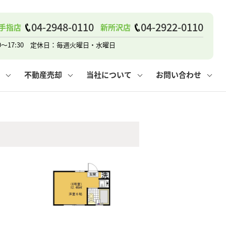
04-2948-0110
04-2922-0110
手指店
新所沢店
戸建て
諸費用
人情報保護方針
その他の問合せ
仲介と買取の違い
賃貸vs持ち家
0～17:30 定休日：毎週火曜日・水曜日
不動産売却
当社について
お問い合わせ
戸建て
諸費用
人情報保護方針
無料賃料査定
その他の問合せ
仲介と買取の違い
賃貸vs持ち家
採用情報
無料売却査定