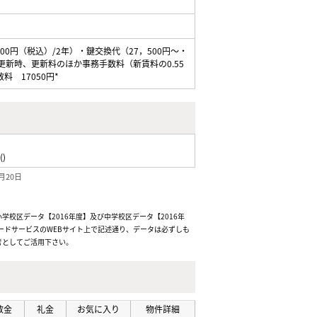
0円（税込）/2年）・鍵交換代（27，500円～・
更新時、更新料のほか事務手数料（新賃料の0.55
 17050円*
()
月20日
校区データ【2016年度】及び中学校区データ【2016年
ードサービスのWEBサイト上で記述通り、データは必ずしも
考としてご活用下さい。
敷金
礼金
お気に入り
物件詳細