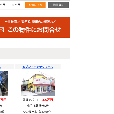
ヶ月
0ヶ月
お気に入り
物件詳細
ル
メゾン・モンテリマール
8万円
3.5万円
賃貸アパート
分
小手指駅 徒歩5分
8㎡）
ワンルーム（14.46㎡）