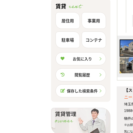
賃貸
居住用
事業用
駐車場
コンテナ
お気に入り
閲覧履歴
【ス
保存した検索条件
ニー
埼玉
19
物件の
※お部
気にな