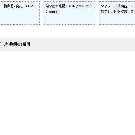
パー徒歩圏内嬉しいエアコ
角部屋☆宅配BOXあり☆キッチ
シャワー，洗面台，エ
き
ン新品☆
ロフト，照明器具付き
覧した物件の履歴