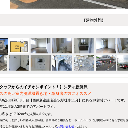
【建物外観】
タッフからのイチオシポイント！】シティ新所沢
ズの高い室内洗濯機置き場・単身者の方にオススメ
県所沢市緑町３丁目【西武新宿線 新所沢駅徒歩11分】にある1K賃貸アパートです。
88年11月築の2階建てのアパートです。
2
広さは17.02ｍ
で人気の1Kです。
屋のもっと詳しい内容や入居時期、諸条件のご相談など、ホームページには掲載が間に合わず載せ
ることが御座いましたらお気軽にメールにて
お問い合わせ
ください。