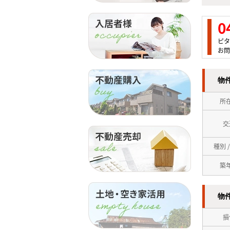
0
ピタ
お問
物
所
交
種別 
築
物
損