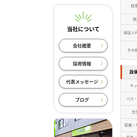
駐
現
当社について
保証人
会社概要
その
採用情報
設
代表メッセージ
キ
バス
ブログ
住
設備・