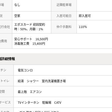
車場
なし
近隣駐車場
況
空家
入居可能日
即入居可
エポスカード 初回契約
代行会社
仲介手数料
110％
時：50%、月額：1%
安心サポート
16,500円
他費用
消毒施工費
15,400円
備詳細情報
ッチン
電気コンロ
・トイレ
給湯
シャワー
室内洗濯機置き場
空間
最上階
エアコン
サービス
TVインターホン
駐輪場
CATV