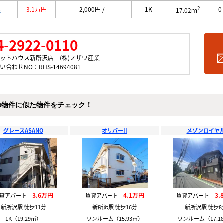
2
6
3.1万円
2,000円 / -
1K
0
17.02ｍ
4-2922-0110
ットハウス新所沢店 (株)ノザワ産業
い合わせNO：RHS-14694081
の物件に似た物件をチェック！
グレースASANO
オリバーII
メゾンロイヤ
3.6万円
4.1万円
3.
賃貸アパート
賃貸アパート
賃貸アパート
新所沢駅 徒歩11分
新所沢駅 徒歩16分
新所沢駅 徒歩8
1K（19.29㎡）
ワンルーム（15.93㎡）
ワンルーム（17.1