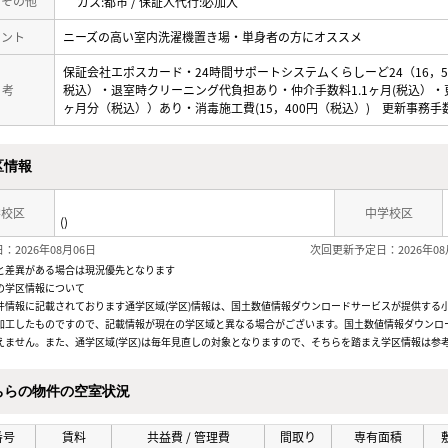
・その他
ガス:都市 / 保証人代行:必加入
メント
ニーズの高い室内洗濯機置き場・単身者の方にオススメ
保証会社エポスカード・24時間サポートシステムくらしーど24（16，50
 考
税込）・退室時クリーニング代負担あり・仲介手数料1.1ヶ月(税込）・
ヶ月分（税込））あり・消毒施工費(15，400円（税込）) 更新事務手数料
区情報
学校区
中学校区
()
：2026年08月06日
次回更新予定日：2026年08
と差異がある場合は現況優先となります
の学区情報について
件情報に記載されております通学区域(学区)情報は、国土数値情報ダウンロードサービスが提供する小学
加工したものですので、記載情報が現在の学区域と異なる場合がございます。国土数値情報ダウンロ
えません。また、通学区域(学区)は毎年見直しの対象となりますので、そちらを踏まえ学区情報は参
ちらの物件の空室状況
番号
賃料
共益費 / 管理費
間取り
専有面積