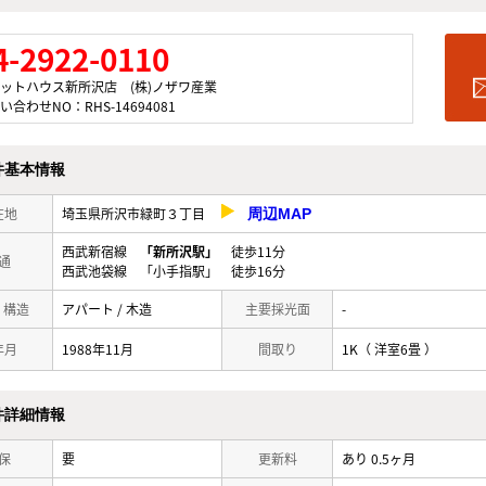
4-2922-0110
ットハウス新所沢店 (株)ノザワ産業
い合わせNO：RHS-14694081
件基本情報
在地
埼玉県所沢市緑町３丁目
周辺MAP
西武新宿線
「新所沢駅」
徒歩11分
通
西武池袋線 「小手指駅」 徒歩16分
/ 構造
アパート / 木造
主要採光面
-
年月
1988年11月
間取り
1K（ 洋室6畳 ）
件詳細情報
保
要
更新料
あり 0.5ヶ月