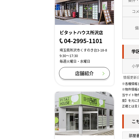
条件
コ
備
ピタットハウス所沢店
04-2995-1101
埼玉県所沢市くすのき台3-18-8
学
9:30～17:30
毎週火曜日・水曜日
小
店舗紹介
情報更新日
※各種情報
※物件情報
当サイト物
度】を元に
正確とは言
こ
部屋