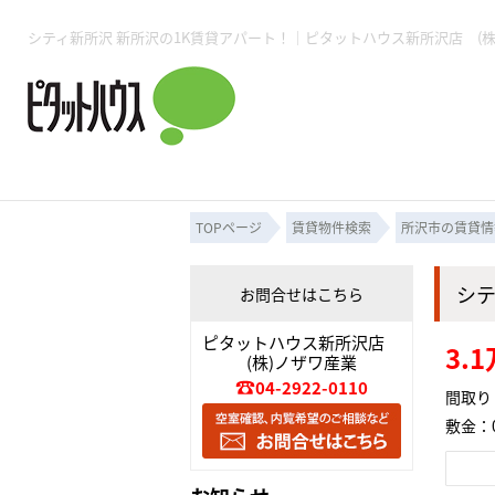
所沢賃貸TOP
賃貸管理業務
入居者様用ページTOP
売買物件一覧
無料売却査定
会社概要
ご来店予約
スタッフ紹介
お住まいの解約手続き
土地・空き家活用
購入時の諸費用
仲介手数料について
物件検索フォーム
入居中のマ
必要な書類
売却の流れ
月極駐車場
ピタットハウス所沢店
事業用物件
ピタットハ
TOPページ
賃貸物件検索
所沢市の賃貸情
シ
お問合せはこちら
所沢賃貸TOP
賃貸管理業務
入居者様用ページTOP
売買物件一覧
無料売却査定
会社概要
ご来店予約
スタッフ紹介
お住まいの解約手続き
土地・空き家活用
購入時の諸費用
仲介手数料について
物件検索フォーム
入居中のマ
ピタットハウス新所沢店
3.
(株)ノザワ産業
必要な書類
売却の流れ
04-2922-0110
間取り：
敷金：0
月極駐車場
ピタットハウス所沢店
事業用物件
ピタットハ