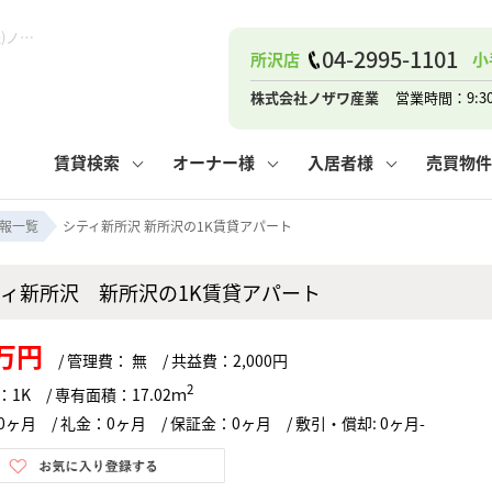
シティ新所沢 新所沢の1K賃貸アパート！｜ピタットハウス新所沢店 (株)ノザワ産業
04-2995-1101
所沢店
小
ナー
お知らせ
購入までの流れ
管理物件一覧
お気に入り
業者の選び方
その他の問合せ
住まいのトラブルQ&A
お客様の声
閲覧履歴
管理のご依頼
よくある質問
媒介契約の種類
スタッフブログ
お住まいの解約手続き
保存した検索条件
マンションVS
売却時の
個
株式会社ノザワ産業
営業時間：9:3
高く売るポイント
よくある質問
相続
賃貸検索
オーナー様
入居者様
売買物件
ウス小手指店
コンテナ
ピタットハウス新所沢店
報一覧
シティ新所沢 新所沢の1K賃貸アパート
ティ新所沢 新所沢の1K賃貸アパート
ナー
お知らせ
購入までの流れ
空き家管理
お気に入り
業者の選び方
その他の問合せ
住まいのトラブルQ&A
お客様の声
管理物件一覧
閲覧履歴
よくある質問
媒介契約の種類
スタッフブログ
お住まいの解約手続き
保存した検索条件
管理のご依頼
マンションVS
売却時の
個
1万円
/ 管理費： 無 / 共益費：2,000円
高く売るポイント
よくある質問
相続
2
1K / 専有面積：17.02ｍ
ヶ月 / 礼金：0ヶ月 / 保証金：0ヶ月 / 敷引・償却: 0ヶ月-
ウス小手指店
コンテナ
ピタットハウス新所沢店