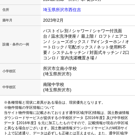
埼玉県所沢市西住吉
住所
2023年2月
築年月
バストイレ別 / シャワー / シャワー付洗面
台 / 温水洗浄便座 / 最上階 / ロフト / エアコ
ン / シューズボックス / TVインターホン / オ
設備・条件の一例
ートロック / 宅配ボックス / ネット使用料不
要 / システムキッチン / 対面式キッチン / 2口
コンロ / 室内洗濯機置き場 /
所沢市立南小学校
小学校区
(埼玉県所沢市)
南陵中学校
中学校区
(埼玉県所沢市)
※各種情報と現状に差異がある場合は、現状優先となります。
※物件情報の学区情報について
当サイト物件情報に記載されております通学区域(学区)情報は、国土数値情報
ダウンロードサービスが提供する小学校区データ【2016年度】及び中学校区
データ【2016年度】を元に加工したものですので、記載情報が現在の学区域
と異なる場合がございます。国土数値情報ダウンロードサービスのWEBサイ
ト上で記述通り、データは必ずしも正確とは言えません。また、通学区域(学