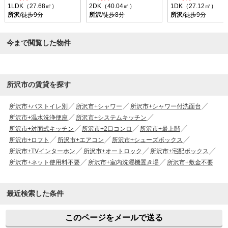
1LDK（27.68㎡）
2DK（40.04㎡）
1DK（27.12㎡）
所沢
/徒歩9分
所沢
/徒歩8分
所沢
/徒歩9分
今まで閲覧した物件
所沢市の賃貸を探す
所沢市+バストイレ別
所沢市+シャワー
所沢市+シャワー付洗面台
所沢市+温水洗浄便座
所沢市+システムキッチン
所沢市+対面式キッチン
所沢市+2口コンロ
所沢市+最上階
所沢市+ロフト
所沢市+エアコン
所沢市+シューズボックス
所沢市+TVインターホン
所沢市+オートロック
所沢市+宅配ボックス
所沢市+ネット使用料不要
所沢市+室内洗濯機置き場
所沢市+敷金不要
最近検索した条件
このページをメールで送る