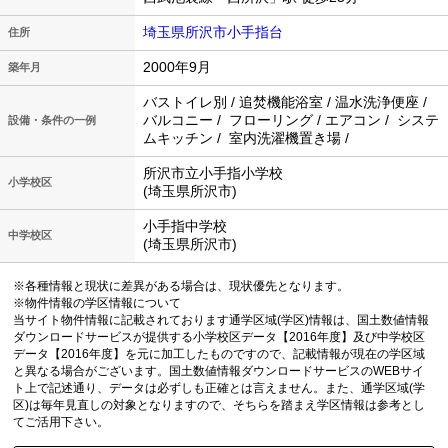
埼玉県所沢市小手指台
住所
2000年9月
築年月
バストイレ別 / 追焚機能浴室 / 温水洗浄便座 /
バルコニー / フローリング / エアコン / システ
設備・条件の一例
ムキッチン / 室内洗濯機置き場 /
所沢市立小手指小学校
小学校区
(埼玉県所沢市)
小手指中学校
中学校区
(埼玉県所沢市)
※各種情報と現状に差異がある場合は、現状優先となります。
※物件情報の学区情報について
当サイト物件情報に記載されております通学区域(学区)情報は、国土数値情報
ダウンロードサービスが提供する小学校区データ【2016年度】及び中学校区
データ【2016年度】を元に加工したものですので、記載情報が現在の学区域
と異なる場合がございます。国土数値情報ダウンロードサービスのWEBサイ
ト上で記述通り、データは必ずしも正確とは言えません。また、通学区域(学
区)は毎年見直しの対象となりますので、そちらを踏まえ学区情報は参考とし
てご活用下さい。