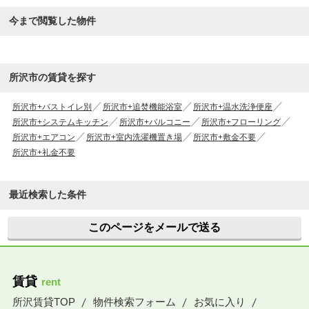
今まで閲覧した物件
所沢市の賃貸を探す
所沢市+バストイレ別
所沢市+追焚機能浴室
所沢市+温水洗浄便座
所沢市+システムキッチン
所沢市+バルコニー
所沢市+フローリング
所沢市+エアコン
所沢市+室内洗濯機置き場
所沢市+敷金不要
所沢市+礼金不要
最近検索した条件
このページをメールで送る
賃貸
rent
所沢賃貸TOP
物件検索フォーム
お気に入り