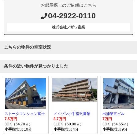
お部屋探しのご依頼はこちら
04-2922-0110
株式会社ノザワ産業
こちらの物件の空室状況
条件の近い物件が見つかりました
ストークマンション富士
メイゾン小手指弐番館
出浦第五ビル
7.5万円
8.7万円
7万円
3DK（54.70㎡）
3LDK（60.00㎡）
3DK（54.65㎡）
小手指
/徒歩10分
小手指
/徒歩4分
小手指
/徒歩9分