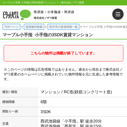
マーブル小手指 小手指の3SDK賃貸マンション！｜株式会社ノザワ産業
TOPページ
賃貸物件検索
所沢市の賃貸情報一覧
マーブル小手指 小手指の3SDK賃
マーブル小手指
小手指の3SDK賃貸マンション
こちらの物件は掲載が終了しています。
※このページの情報は広告情報ではありません。過去から現在まで株式会社ノ
ザワ産業のホームぺージに掲載されていた物件情報を元に生成した参考情報で
す。
マンション / RC造(鉄筋コンクリート造)
種別 / 構造
6階
建物階建
3SDK
間取り一例
西武池袋線「小手指」駅 徒歩20分
交通
西武池袋線「西所沢」駅 徒歩23分