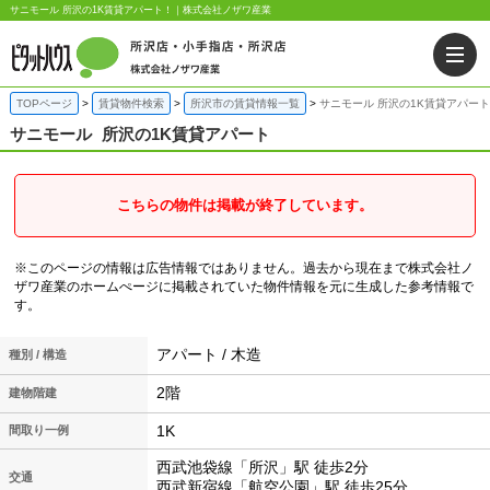
サニモール 所沢の1K賃貸アパート！｜株式会社ノザワ産業
TOPページ
賃貸物件検索
所沢市の賃貸情報一覧
サニモール 所沢の1K賃貸アパート
サニモール
所沢の1K賃貸アパート
こちらの物件は掲載が終了しています。
※このページの情報は広告情報ではありません。過去から現在まで株式会社ノ
ザワ産業のホームぺージに掲載されていた物件情報を元に生成した参考情報で
す。
アパート / 木造
種別 / 構造
2階
建物階建
1K
間取り一例
西武池袋線「所沢」駅 徒歩2分
交通
西武新宿線「航空公園」駅 徒歩25分