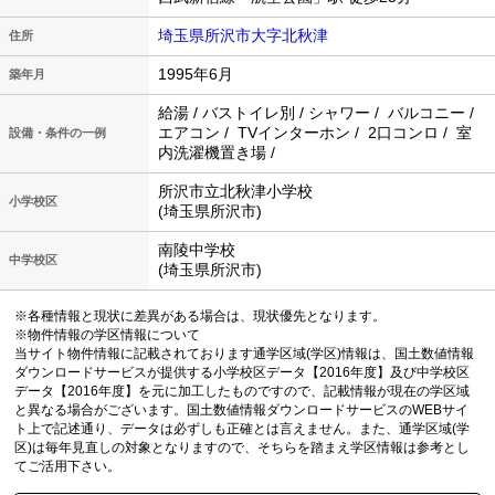
埼玉県所沢市大字北秋津
住所
1995年6月
築年月
給湯 / バストイレ別 / シャワー / バルコニー /
エアコン / TVインターホン / 2口コンロ / 室
設備・条件の一例
内洗濯機置き場 /
所沢市立北秋津小学校
小学校区
(埼玉県所沢市)
南陵中学校
中学校区
(埼玉県所沢市)
※各種情報と現状に差異がある場合は、現状優先となります。
※物件情報の学区情報について
当サイト物件情報に記載されております通学区域(学区)情報は、国土数値情報
ダウンロードサービスが提供する小学校区データ【2016年度】及び中学校区
データ【2016年度】を元に加工したものですので、記載情報が現在の学区域
と異なる場合がございます。国土数値情報ダウンロードサービスのWEBサイ
ト上で記述通り、データは必ずしも正確とは言えません。また、通学区域(学
区)は毎年見直しの対象となりますので、そちらを踏まえ学区情報は参考とし
てご活用下さい。