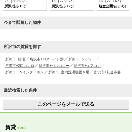
2K（30.69㎡）
1K（22.96㎡）
1K（27.30㎡）
所沢
/徒歩15分
所沢
/徒歩12分
航空公園
/徒歩9分
今まで閲覧した物件
所沢市の賃貸を探す
所沢市+給湯
所沢市+バストイレ別
所沢市+シャワー
所沢市+2口コンロ
所沢市+バルコニー
所沢市+エアコン
所沢市+TVインターホン
所沢市+室内洗濯機置き場
所沢市+礼金不要
最近検索した条件
このページをメールで送る
賃貸
rent