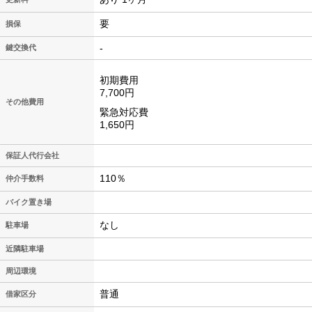
要
損保
-
鍵交換代
初期費用
7,700円
その他費用
緊急対応費
1,650円
保証人代行会社
110％
仲介手数料
バイク置き場
なし
駐車場
近隣駐車場
周辺環境
普通
借家区分