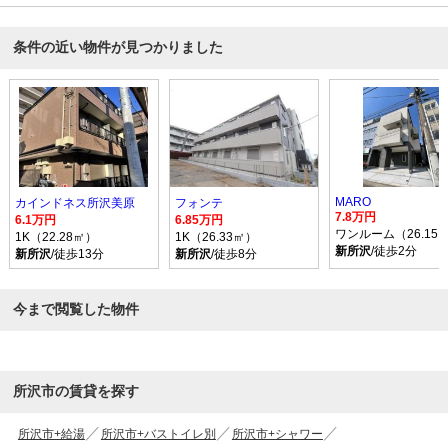
条件の近い物件が見つかりました
MARO
カインドネス所沢美原
フォンテ
7.8万円
6.1万円
6.85万円
ワンルーム（26.15
1K（22.28㎡）
1K（26.33㎡）
新所沢
/徒歩2分
新所沢
/徒歩13分
新所沢
/徒歩8分
今まで閲覧した物件
所沢市の賃貸を探す
所沢市+給湯
所沢市+バストイレ別
所沢市+シャワー