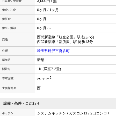
3,000円 / 無
共益費 / 管理費
0ヶ月 / 1ヶ月
敷金 / 礼金
0ヶ月
保証金
0ヶ月 / -
敷引 / 償却
西武新宿線「航空公園」駅 徒歩5分
交通
西武新宿線「新所沢」駅 徒歩13分
埼玉県所沢市喜多町
住所
新築
築年月
1K (洋室7.2畳)
間取り
2
25.11ｍ
専有面積
西
主要採光面
設備・条件・こだわり
システムキッチン / ガスコンロ / 2口コンロ /
キッチン