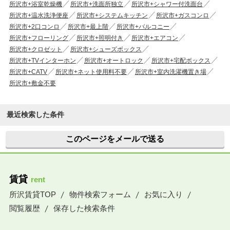
所沢市+浴室乾燥機
所沢市+洗面所独立
所沢市+シャワー付洗面台
所沢市+温水洗浄便座
所沢市+システムキッチン
所沢市+ガスコンロ
所沢市+2口コンロ
所沢市+最上階
所沢市+バルコニー
所沢市+フローリング
所沢市+照明付き
所沢市+エアコン
所沢市+クロゼット
所沢市+シューズボックス
所沢市+TVインターホン
所沢市+オートロック
所沢市+宅配ボックス
所沢市+CATV
所沢市+ネット使用料不要
所沢市+室内洗濯機置き場
所沢市+敷金不要
最近検索した条件
このページをメールで送る
賃貸
rent
所沢賃貸TOP
物件検索フォーム
お気に入り
閲覧履歴
保存した検索条件