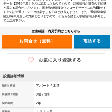
データ【2016年度】を元に加工したものですので、記載情報が現在の学区域
と異なる場合がございます。国土数値情報ダウンロードサービスのWEBサイ
ト上で記述通り、データは必ずしも正確とは言えません。また、通学区域(学
区)は毎年見直しの対象となりますので、そちらを踏まえ学区情報は参考とし
てご活用下さい。
空室確認・内見予約はこちらから
電話する
設備詳細情報
アパート / 木造
種別 / 構造
3階 / 3階
所在階 / 階数
2年
契約期間
あり 1ヶ月
更新料