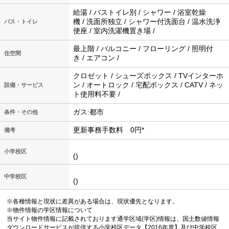
給湯 / バストイレ別 / シャワー / 浴室乾燥
機 / 洗面所独立 / シャワー付洗面台 / 温水洗浄
バス・トイレ
便座 / 室内洗濯機置き場 /
最上階 / バルコニー / フローリング / 照明付
住空間
き / エアコン /
クロゼット / シューズボックス / TVインターホ
ン / オートロック / 宅配ボックス / CATV / ネッ
設備・サービス
ト使用料不要 /
ガス:都市
条件・その他
更新事務手数料 0円*
備考
小学校区
()
中学校区
()
※各種情報と現状に差異がある場合は、現状優先となります。
※物件情報の学区情報について
当サイト物件情報に記載されております通学区域(学区)情報は、国土数値情報
ダウンロードサービスが提供する小学校区データ【2016年度】及び中学校区