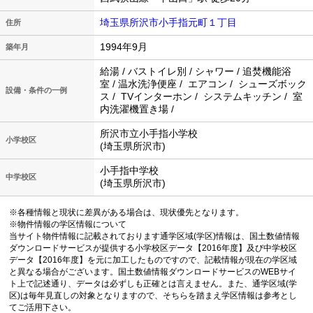
埼玉県所沢市小手指元町１丁目
住所
1994年9月
築年月
給湯 / バストイレ別 / シャワー / 追焚機能浴
室 / 温水洗浄便座 / エアコン / シューズボック
設備・条件の一例
ス / TVインターホン / システムキッチン / 室
内洗濯機置き場 /
所沢市立小手指小学校
小学校区
(埼玉県所沢市)
小手指中学校
中学校区
(埼玉県所沢市)
※各種情報と現状に差異がある場合は、現状優先となります。
※物件情報の学区情報について
当サイト物件情報に記載されております通学区域(学区)情報は、国土数値情報
ダウンロードサービスが提供する小学校区データ【2016年度】及び中学校区
データ【2016年度】を元に加工したものですので、記載情報が現在の学区域
と異なる場合がございます。国土数値情報ダウンロードサービスのWEBサイ
ト上で記述通り、データは必ずしも正確とは言えません。また、通学区域(学
区)は毎年見直しの対象となりますので、そちらを踏まえ学区情報は参考とし
てご活用下さい。