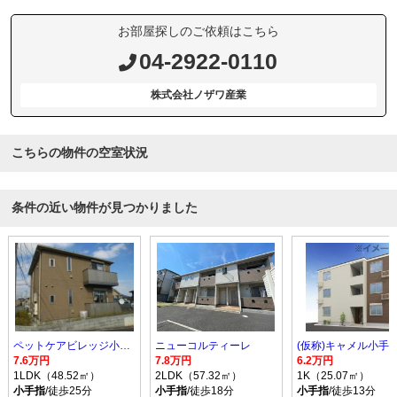
お部屋探しのご依頼はこちら
04-2922-0110
株式会社ノザワ産業
こちらの物件の空室状況
条件の近い物件が見つかりました
ペットケアビレッジ小手指南Ｈ
ニューコルティーレ
(仮称)キャメル小手指
7.6万円
7.8万円
6.2万円
1LDK（48.52㎡）
2LDK（57.32㎡）
1K（25.07㎡）
小手指
/徒歩25分
小手指
/徒歩18分
小手指
/徒歩13分