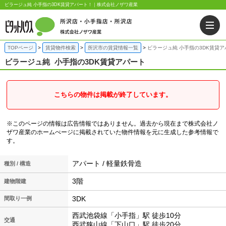
ビラージュ純 小手指の3DK賃貸アパート！｜株式会社ノザワ産業
TOPページ
賃貸物件検索
所沢市の賃貸情報一覧
ビラージュ純 小手指の3DK賃貸ア
ビラージュ純
小手指の3DK賃貸アパート
こちらの物件は掲載が終了しています。
※このページの情報は広告情報ではありません。過去から現在まで株式会社ノ
ザワ産業のホームぺージに掲載されていた物件情報を元に生成した参考情報で
す。
アパート / 軽量鉄骨造
種別 / 構造
3階
建物階建
3DK
間取り一例
西武池袋線「小手指」駅 徒歩10分
交通
西武狭山線「下山口」駅 徒歩20分