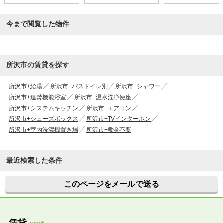
今まで閲覧した物件
所沢市の賃貸を探す
所沢市+給湯
所沢市+バストイレ別
所沢市+シャワー
所沢市+追焚機能浴室
所沢市+温水洗浄便座
所沢市+システムキッチン
所沢市+エアコン
所沢市+シューズボックス
所沢市+TVインターホン
所沢市+室内洗濯機置き場
所沢市+敷金不要
最近検索した条件
このページをメールで送る