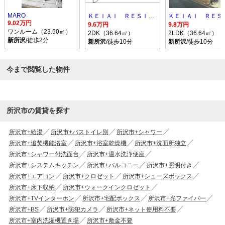
MARO
ＫＥＩＡＩ ＲＥＳＩＤＥＮＣＥ 新所沢
9.02万円
9.6万円
9.8万円
ワンルーム（23.50㎡）
2DK（36.64㎡）
2LDK（36.64㎡）
新所沢
/徒歩2分
新所沢
/徒歩10分
新所沢
/徒歩10分
今まで閲覧した物件
所沢市の賃貸を探す
所沢市+給湯
所沢市+バストイレ別
所沢市+シャワー
所沢市+追焚機能浴室
所沢市+浴室乾燥機
所沢市+洗面所独立
所沢市+シャワー付洗面台
所沢市+温水洗浄便座
所沢市+システムキッチン
所沢市+バルコニー
所沢市+照明付き
所沢市+エアコン
所沢市+クロゼット
所沢市+シューズボックス
所沢市+床下収納
所沢市+ウォークインクロゼット
所沢市+TVインターホン
所沢市+宅配ボックス
所沢市+光ファイバー
所沢市+BS
所沢市+防犯カメラ
所沢市+ネット使用料不要
所沢市+室内洗濯機置き場
所沢市+敷金不要