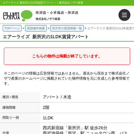
エアーライズ 新所沢の1LDK賃貸アパート！｜株式会社ノザワ産業
TOPページ
賃貸物件検索
所沢市の賃貸情報一覧
エアーライズ 新所沢の1LDK賃貸
エアーライズ
新所沢の1LDK賃貸アパート
こちらの物件は掲載が終了しています。
※このページの情報は広告情報ではありません。過去から現在まで株式会社ノ
ザワ産業のホームぺージに掲載されていた物件情報を元に生成した参考情報で
す。
アパート / 木造
種別 / 構造
2階
建物階建
1LDK
間取り一例
西武新宿線「新所沢」駅 徒歩26分
西武池袋線「所沢」駅 ニュータウン西 バス
交通