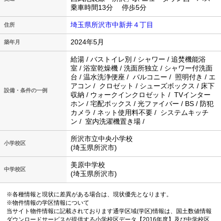
乗車時間13分 停歩5分
埼玉県所沢市中新井４丁目
住所
2024年5月
築年月
給湯 / バストイレ別 / シャワー / 追焚機能浴
室 / 浴室乾燥機 / 洗面所独立 / シャワー付洗面
台 / 温水洗浄便座 / バルコニー / 照明付き / エ
アコン / クロゼット / シューズボックス / 床下
設備・条件の一例
収納 / ウォークインクロゼット / TVインター
ホン / 宅配ボックス / 光ファイバー / BS / 防犯
カメラ / ネット使用料不要 / システムキッチ
ン / 室内洗濯機置き場 /
所沢市立中央小学校
小学校区
(埼玉県所沢市)
美原中学校
中学校区
(埼玉県所沢市)
※各種情報と現状に差異がある場合は、現状優先となります。
※物件情報の学区情報について
当サイト物件情報に記載されております通学区域(学区)情報は、国土数値情報
ダウンロードサービスが提供する小学校区データ【2016年度】及び中学校区