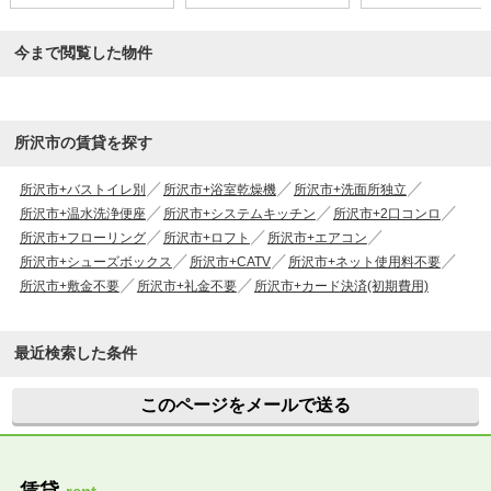
今まで閲覧した物件
所沢市の賃貸を探す
所沢市+バストイレ別
所沢市+浴室乾燥機
所沢市+洗面所独立
所沢市+温水洗浄便座
所沢市+システムキッチン
所沢市+2口コンロ
所沢市+フローリング
所沢市+ロフト
所沢市+エアコン
所沢市+シューズボックス
所沢市+CATV
所沢市+ネット使用料不要
所沢市+敷金不要
所沢市+礼金不要
所沢市+カード決済(初期費用)
最近検索した条件
このページをメールで送る