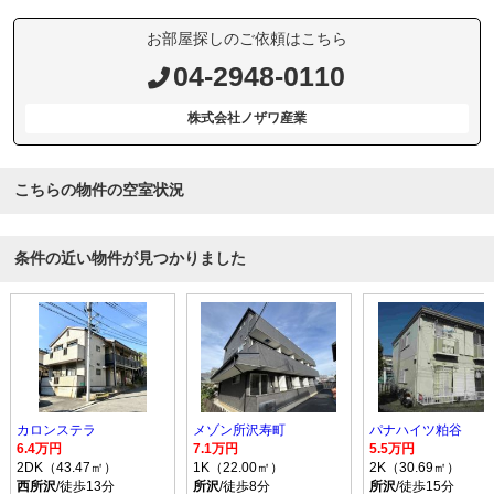
お部屋探しのご依頼はこちら
04-2948-0110
株式会社ノザワ産業
こちらの物件の空室状況
条件の近い物件が見つかりました
カロンステラ
メゾン所沢寿町
パナハイツ粕谷
6.4万円
7.1万円
5.5万円
2DK（43.47㎡）
1K（22.00㎡）
2K（30.69㎡）
西所沢
/徒歩13分
所沢
/徒歩8分
所沢
/徒歩15分