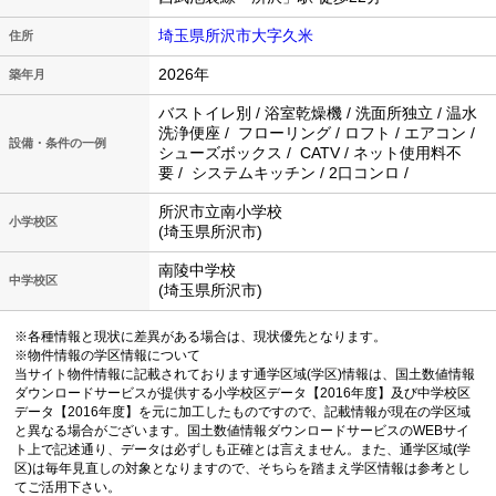
埼玉県所沢市大字久米
住所
2026年
築年月
バストイレ別 / 浴室乾燥機 / 洗面所独立 / 温水
洗浄便座 / フローリング / ロフト / エアコン /
設備・条件の一例
シューズボックス / CATV / ネット使用料不
要 / システムキッチン / 2口コンロ /
所沢市立南小学校
小学校区
(埼玉県所沢市)
南陵中学校
中学校区
(埼玉県所沢市)
※各種情報と現状に差異がある場合は、現状優先となります。
※物件情報の学区情報について
当サイト物件情報に記載されております通学区域(学区)情報は、国土数値情報
ダウンロードサービスが提供する小学校区データ【2016年度】及び中学校区
データ【2016年度】を元に加工したものですので、記載情報が現在の学区域
と異なる場合がございます。国土数値情報ダウンロードサービスのWEBサイ
ト上で記述通り、データは必ずしも正確とは言えません。また、通学区域(学
区)は毎年見直しの対象となりますので、そちらを踏まえ学区情報は参考とし
てご活用下さい。