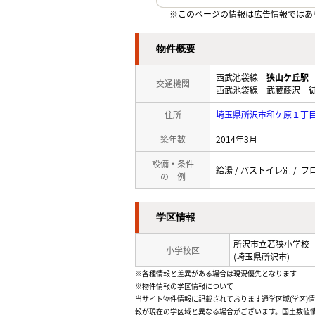
※このページの情報は広告情報ではあ
物件概要
西武池袋線
狭山ケ丘駅
交通機関
西武池袋線 武蔵藤沢 徒
住所
埼玉県所沢市和ケ原１丁
築年数
2014年3月
設備・条件
給湯 / バストイレ別 / フロ
の一例
学区情報
所沢市立若狭小学校
小学校区
(埼玉県所沢市)
※各種情報と差異がある場合は現況優先となります
※物件情報の学区情報について
当サイト物件情報に記載されております通学区域(学区)
報が現在の学区域と異なる場合がございます。国土数値情