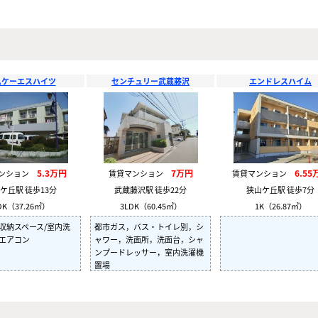
ムケーエスハイツ
センチュリー武蔵藤沢
エンドレスハイム
5.3万円
7万円
6.55
マンション
賃貸マンション
賃貸マンション
ケ丘駅 徒歩13分
武蔵藤沢駅 徒歩22分
狭山ケ丘駅 徒歩7分
DK（37.26㎡）
3LDK（60.45㎡）
1K（26.87㎡）
収納スペース/室内洗
都市ガス，バス・トイレ別，シ
/エアコン
ャワー，洗面所，洗面台，シャ
ンプードレッサー，室内洗濯機
置場