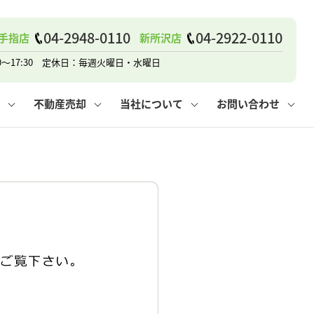
04-2948-0110
04-2922-0110
手指店
新所沢店
戸建て
諸費用
人情報保護方針
その他の問合せ
仲介と買取の違い
賃貸vs持ち家
0～17:30 定休日：毎週火曜日・水曜日
不動産売却
当社について
お問い合わせ
戸建て
諸費用
人情報保護方針
無料賃料査定
その他の問合せ
仲介と買取の違い
賃貸vs持ち家
採用情報
無料売却査定