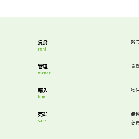
賃貸
所沢
rent
管理
賃
owner
購入
物
buy
売却
無
sale
必