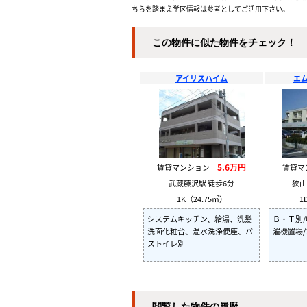
ちらを踏まえ学区情報は参考としてご活用下さい。
この物件に似た物件をチェック！
アイリスハイム
エ
5.6万円
賃貸マンション
賃貸
武蔵藤沢駅 徒歩6分
狭山
1K（24.75㎡）
1
システムキッチン、給湯、洗髪
Ｂ・Ｔ別/
洗面化粧台、温水洗浄便座、バ
濯機置場
ストイレ別
閲覧した物件の履歴