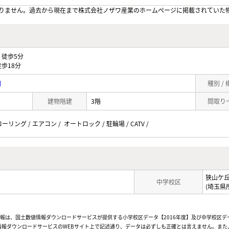
りません。過去から現在まで株式会社ノザワ産業のホームぺージに掲載されていた
徒歩5分
歩18分
目
種別 /
建物階建
3階
間取り
ーリング / エアコン / オートロック / 駐輪場 / CATV /
狭山ケ
中学校区
(埼玉県
情報は、国土数値情報ダウンロードサービスが提供する小学校区データ【2016年度】及び中学校区デ
報ダウンロードサービスのWEBサイト上で記述通り、データは必ずしも正確とは言えません。また、