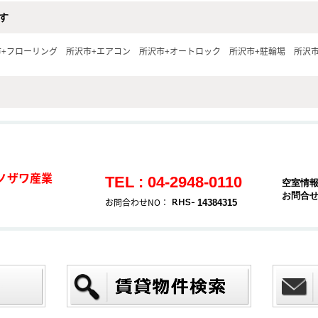
す
市+フローリング
所沢市+エアコン
所沢市+オートロック
所沢市+駐輪場
所沢市
ノザワ産業
TEL : 04-2948-0110
空室情
お問合
お問合わせNO：
14384315