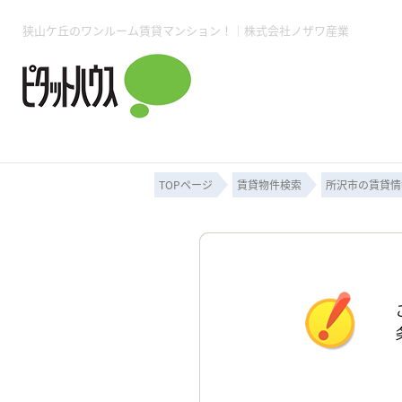
狭山ケ丘のワンルーム賃貸マンション！｜株式会社ノザワ産業
所沢賃貸TOP
賃貸管理業務
入居者様用ページTOP
売買物件一覧
無料売却査定
会社概要
ご来店予約
スタッフ紹介
お住まいの解約手続き
土地・空き家活用
購入時の諸費用
仲介手数料について
物件検索フォーム
入居中のマ
必要な書類
売却の流れ
月極駐車場
ピタットハウス所沢店
事業用物件
ピタットハ
TOPページ
賃貸物件検索
所沢市の賃貸情
所沢賃貸TOP
賃貸管理業務
入居者様用ページTOP
売買物件一覧
無料売却査定
会社概要
ご来店予約
スタッフ紹介
お住まいの解約手続き
土地・空き家活用
購入時の諸費用
仲介手数料について
物件検索フォーム
入居中のマ
必要な書類
売却の流れ
月極駐車場
ピタットハウス所沢店
事業用物件
ピタットハ