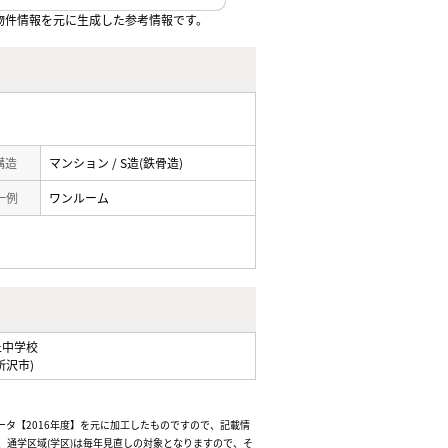
物件情報を元に生成した参考情報です。
 構造
マンション / S造(鉄骨造)
一例
ワンルーム
丘中学校
所沢市)
ータ【2016年度】を元に加工したものですので、記載情
通学区域(学区)は毎年見直しの対象となりますので、そ