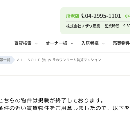
04-2995-1101
所沢店
小
ナー
お知らせ
購入までの流れ
管理物件一覧
お気に入り
業者の選び方
その他の問合せ
住まいのトラブルQ&A
お客様の声
閲覧履歴
管理のご依頼
よくある質問
媒介契約の種類
スタッフブログ
お住まいの解約手続き
保存した検索条件
マンションVS
売却時の
個
株式会社ノザワ産業
営業時間：9:3
高く売るポイント
よくある質問
相続
賃貸検索
オーナー様
入居者様
売買物件
ウス小手指店
コンテナ
ピタットハウス新所沢店
報一覧
ＡＬ ＳＯＬＥ 狭山ケ丘のワンルーム賃貸マンション
ナー
お知らせ
購入までの流れ
空き家管理
お気に入り
業者の選び方
その他の問合せ
住まいのトラブルQ&A
お客様の声
管理物件一覧
閲覧履歴
よくある質問
媒介契約の種類
スタッフブログ
お住まいの解約手続き
保存した検索条件
管理のご依頼
マンションVS
売却時の
個
高く売るポイント
よくある質問
相続
ウス小手指店
コンテナ
ピタットハウス新所沢店