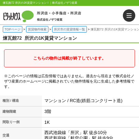
煉瓦館72 所沢の1K賃貸マンション！｜株式会社ノザワ産業
TOPページ
賃貸物件検索
所沢市の賃貸情報一覧
煉瓦館72 所沢の1K賃貸マンショ
煉瓦館72
所沢の1K賃貸マンション
こちらの物件は掲載が終了しています。
※このページの情報は広告情報ではありません。過去から現在まで株式会社ノ
ザワ産業のホームぺージに掲載されていた物件情報を元に生成した参考情報で
す。
マンション / RC造(鉄筋コンクリート造)
種別 / 構造
3階
建物階建
1K
間取り一例
西武池袋線「所沢」駅 徒歩10分
交通
西武新宿線「航空公園」駅 徒歩9分