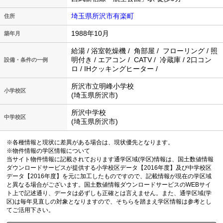
埼玉県所沢市有楽町
住所
1988年10月
築年月
給湯 / 浴室乾燥機 / 角部屋 / フローリング / 照
明付き / エアコン / CATV / 冷蔵庫 / 2口コン
設備・条件の一例
ロ / IHクッキングヒーター /
所沢市立明峰小学校
小学校区
(埼玉県所沢市)
所沢中学校
中学校区
(埼玉県所沢市)
※各種情報と現状に差異がある場合は、現状優先となります。
※物件情報の学区情報について
当サイト物件情報に記載されております通学区域(学区)情報は、国土数値情報
ダウンロードサービスが提供する小学校区データ【2016年度】及び中学校区
データ【2016年度】を元に加工したものですので、記載情報が現在の学区域
と異なる場合がございます。国土数値情報ダウンロードサービスのWEBサイ
ト上で記述通り、データは必ずしも正確とは言えません。また、通学区域(学
区)は毎年見直しの対象となりますので、そちらを踏まえ学区情報は参考とし
てご活用下さい。