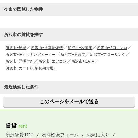
今まで閲覧した物件
所沢市の賃貸を探す
所沢市+給湯
所沢市+浴室乾燥機
所沢市+冷蔵庫
所沢市+2口コンロ
所沢市+IHクッキングヒーター
所沢市+角部屋
所沢市+フローリング
所沢市+照明付き
所沢市+エアコン
所沢市+CATV
所沢市+カード決済(初期費用)
最近検索した条件
このページをメールで送る
賃貸
rent
所沢賃貸TOP
物件検索フォーム
お気に入り