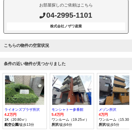
お部屋探しのご依頼はこちら
04-2995-1101
株式会社ノザワ産業
こちらの物件の空室状況
条件の近い物件が見つかりました
ライオンズプラザ所沢
モンシャトー参番館
メゾン所沢
4.2万円
5.4万円
4万円
1K（20.80㎡）
ワンルーム（19.25㎡）
ワンルーム（15.30
航空公園
/徒歩13分
所沢
/徒歩6分
所沢
/徒歩5分