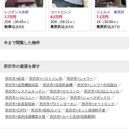
レジデンス水村
コートビレジ
ジェルメ 東所沢
7.7万円
8.2万円
7.1万円
2DK（36.60㎡）
3DK（56.21㎡）
1K（30.66㎡）
秋津
/徒歩8分
東所沢
/徒歩4分
東所沢
/徒歩7分
今まで閲覧した物件
所沢市の賃貸を探す
所沢市+給湯
所沢市+バストイレ別
所沢市+シャワー
所沢市+追焚機能浴室
所沢市+浴室乾燥機
所沢市+シャワー付洗面台
所沢市+システムキッチン
所沢市+ガスコンロ
所沢市+3口以上コンロ
所沢市+バルコニー
所沢市+エアコン
所沢市+シューズボックス
所沢市+全居室収納
所沢市+TVインターホン
所沢市+オートロック
所沢市+CATV
所沢市+防犯カメラ
所沢市+ネット使用料不要
所沢市+室内洗濯機置き場
所沢市+カード決済(初期費用)