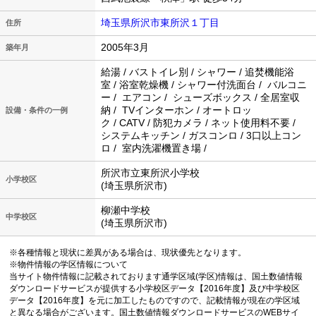
埼玉県所沢市東所沢１丁目
住所
2005年3月
築年月
給湯 / バストイレ別 / シャワー / 追焚機能浴
室 / 浴室乾燥機 / シャワー付洗面台 / バルコニ
ー / エアコン / シューズボックス / 全居室収
納 / TVインターホン / オートロッ
設備・条件の一例
ク / CATV / 防犯カメラ / ネット使用料不要 /
システムキッチン / ガスコンロ / 3口以上コン
ロ / 室内洗濯機置き場 /
所沢市立東所沢小学校
小学校区
(埼玉県所沢市)
柳瀬中学校
中学校区
(埼玉県所沢市)
※各種情報と現状に差異がある場合は、現状優先となります。
※物件情報の学区情報について
当サイト物件情報に記載されております通学区域(学区)情報は、国土数値情報
ダウンロードサービスが提供する小学校区データ【2016年度】及び中学校区
データ【2016年度】を元に加工したものですので、記載情報が現在の学区域
と異なる場合がございます。国土数値情報ダウンロードサービスのWEBサイ