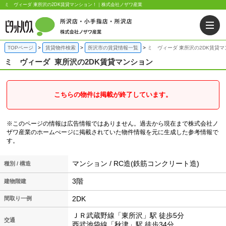
ミ ヴィーダ 東所沢の2DK賃貸マンション！｜株式会社ノザワ産業
TOPページ
賃貸物件検索
所沢市の賃貸情報一覧
ミ ヴィーダ 東所沢の2DK賃貸
ミ ヴィーダ
東所沢の2DK賃貸マンション
こちらの物件は掲載が終了しています。
※このページの情報は広告情報ではありません。過去から現在まで株式会社ノ
ザワ産業のホームぺージに掲載されていた物件情報を元に生成した参考情報で
す。
マンション / RC造(鉄筋コンクリート造)
種別 / 構造
3階
建物階建
2DK
間取り一例
ＪＲ武蔵野線「東所沢」駅 徒歩5分
交通
西武池袋線「秋津」駅 徒歩34分