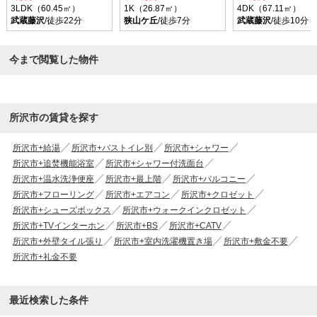
3LDK（60.45㎡）
1K（26.87㎡）
4DK（67.11㎡）
武蔵藤沢
/徒歩22分
狭山ケ丘
/徒歩7分
武蔵藤沢
/徒歩10分
今まで閲覧した物件
所沢市の賃貸を探す
所沢市+給湯
所沢市+バストイレ別
所沢市+シャワー
所沢市+追焚機能浴室
所沢市+シャワー付洗面台
所沢市+温水洗浄便座
所沢市+最上階
所沢市+バルコニー
所沢市+フローリング
所沢市+エアコン
所沢市+クロゼット
所沢市+シューズボックス
所沢市+ウォークインクロゼット
所沢市+TVインターホン
所沢市+BS
所沢市+CATV
所沢市+外壁タイル張り
所沢市+室内洗濯機置き場
所沢市+敷金不要
所沢市+礼金不要
最近検索した条件