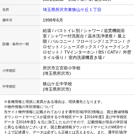
埼玉県所沢市東狭山ケ丘１丁目
住所
1998年6月
築年月
給湯 / バストイレ別 / シャワー / 追焚機能浴
室 / シャワー付洗面台 / 温水洗浄便座 / 最上
階 / バルコニー / フローリング / エアコン / ク
設備・条件の一例
ロゼット / シューズボックス / ウォークインク
ロゼット / TVインターホン / BS / CATV / 外壁
タイル張り / 室内洗濯機置き場 /
所沢市立宮前小学校
小学校区
(埼玉県所沢市)
狭山ケ丘中学校
中学校区
(埼玉県所沢市)
※各種情報と現状に差異がある場合は、現状優先となります。
※物件情報の学区情報について
当サイト物件情報に記載されております通学区域(学区)情報は、国土数値情報
ダウンロードサービスが提供する小学校区データ【2016年度】及び中学校区
データ【2016年度】を元に加工したものですので、記載情報が現在の学区域
と異なる場合がございます。国土数値情報ダウンロードサービスのWEBサイ
ト上で記述通り、データは必ずしも正確とは言えません。また、通学区域(学