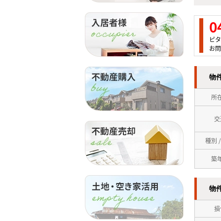
0
ピタ
お問
物
所
交
種別 
築
物
損