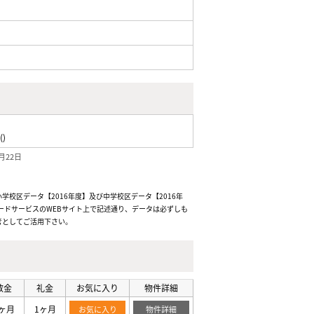
()
月22日
校区データ【2016年度】及び中学校区データ【2016年
ードサービスのWEBサイト上で記述通り、データは必ずしも
考としてご活用下さい。
敷金
礼金
お気に入り
物件詳細
ヶ月
1ヶ月
お気に入り
物件詳細