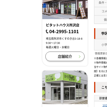
条件
コ
備
ピタットハウス所沢店
04-2995-1101
学
埼玉県所沢市くすのき台3-18-8
9:30～17:30
小
毎週火曜日・水曜日
情報更新日
店舗紹介
※各種情報
※物件情報
当サイト物
度】を元に
正確とは言
こ
部屋
10