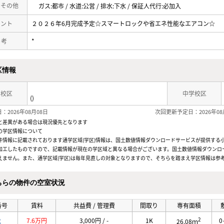
・その他
ガス:都市 / 水道:公営 / 排水:下水 / 保証人代行:必加入
メント
２０２６年6月完成予定☆スマートロックや省エネ性能なエアコン☆
 考
*
区情報
学校区
中学校区
()
：2026年08月08日
次回更新予定日：2026年08
と差異がある場合は現況優先となります
の学区情報について
件情報に記載されております通学区域(学区)情報は、国土数値情報ダウンロードサービスが提供する小学
加工したものですので、記載情報が現在の学区域と異なる場合がございます。国土数値情報ダウンロ
えません。また、通学区域(学区)は毎年見直しの対象となりますので、そちらを踏まえ学区情報は参
ちらの物件の空室状況
番号
賃料
共益費 / 管理費
間取り
専有面積
2
2
7.6万円
3,000円 / -
1K
0
26.08ｍ