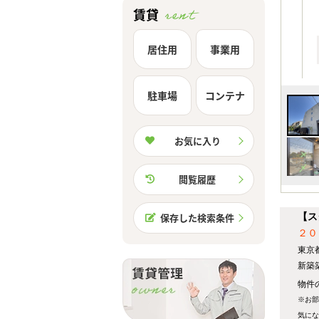
賃貸
居住用
事業用
駐車場
コンテナ
お気に入り
閲覧履歴
【ス
保存した検索条件
２０
東京
新築
物件の
※お部
気にな