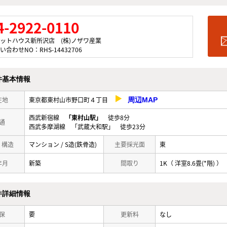
4-2922-0110
ットハウス新所沢店 (株)ノザワ産業
い合わせNO：RHS-14432706
件基本情報
在地
東京都東村山市野口町４丁目
周辺MAP
西武新宿線
「東村山駅」
徒歩8分
通
西武多摩湖線 「武蔵大和駅」 徒歩23分
/ 構造
マンション / S造(鉄骨造)
主要採光面
東
年月
新築
間取り
1K（ 洋室8.6畳(*階) ）
件詳細情報
保
要
更新料
なし