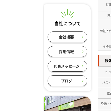
駐
現
当社について
保証人
会社概要
その
採用情報
設
代表メッセージ
キ
ブログ
バス
住
設備・