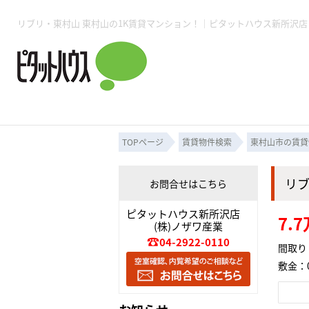
所沢賃貸TOP
賃貸管理業務
入居者様用ページTOP
売買物件一覧
無料売却査定
会社概要
ご来店予約
スタッフ紹介
お住まいの解約手続き
土地・空き家活用
購入時の諸費用
仲介手数料について
物件検索フォーム
入居中のマ
必要な書類
売却の流れ
月極駐車場
ピタットハウス所沢店
事業用物件
ピタットハ
TOPページ
賃貸物件検索
東村山市の賃貸
リ
お問合せはこちら
所沢賃貸TOP
賃貸管理業務
入居者様用ページTOP
売買物件一覧
無料売却査定
会社概要
ご来店予約
スタッフ紹介
お住まいの解約手続き
土地・空き家活用
購入時の諸費用
仲介手数料について
物件検索フォーム
入居中のマ
ピタットハウス新所沢店
7.
(株)ノザワ産業
必要な書類
売却の流れ
04-2922-0110
間取り：
敷金：0
月極駐車場
ピタットハウス所沢店
事業用物件
ピタットハ