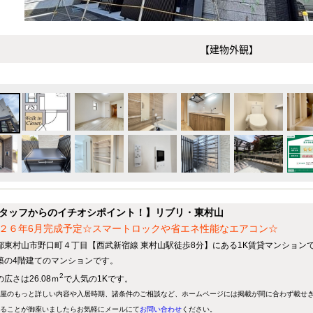
【建物外観】
タッフからのイチオシポイント！】リブリ・東村山
２６年6月完成予定☆スマートロックや省エネ性能なエアコン☆
都東村山市野口町４丁目【西武新宿線 東村山駅徒歩8分】にある1K賃貸マンション
築の4階建てのマンションです。
2
広さは26.08ｍ
で人気の1Kです。
屋のもっと詳しい内容や入居時期、諸条件のご相談など、ホームページには掲載が間に合わず載せ
ることが御座いましたらお気軽にメールにて
お問い合わせ
ください。