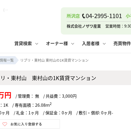
リブリ・東村山 東村山の1K賃貸マンション！｜ピタットハウス新所沢店 (株)ノザワ産業
04-2995-1101
所沢店
小
ナー
お知らせ
購入までの流れ
管理物件一覧
お気に入り
業者の選び方
その他の問合せ
住まいのトラブルQ&A
お客様の声
閲覧履歴
管理のご依頼
よくある質問
媒介契約の種類
スタッフブログ
お住まいの解約手続き
保存した検索条件
マンションVS
売却時の
個
株式会社ノザワ産業
営業時間：9:3
高く売るポイント
よくある質問
相続
賃貸検索
オーナー様
入居者様
売買物件
ウス小手指店
コンテナ
ピタットハウス新所沢店
情報一覧
リブリ・東村山 東村山の1K賃貸マンション
ブリ・東村山 東村山の1K賃貸マンション
ナー
お知らせ
購入までの流れ
空き家管理
お気に入り
業者の選び方
その他の問合せ
住まいのトラブルQ&A
お客様の声
管理物件一覧
閲覧履歴
よくある質問
媒介契約の種類
スタッフブログ
お住まいの解約手続き
保存した検索条件
管理のご依頼
マンションVS
売却時の
個
7万円
/ 管理費： 無 / 共益費：3,000円
高く売るポイント
よくある質問
相続
2
1K / 専有面積：26.08ｍ
ヶ月 / 礼金：1ヶ月 / 保証金：0ヶ月 / 敷引・償却: 0ヶ月-
ウス小手指店
コンテナ
ピタットハウス新所沢店