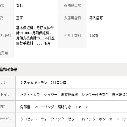
車場
なし
近隣駐車場
況
空家
入居可能日
即入居可
基本保証料：月額支払合
計の100%月額保証料：
代行会社
仲介手数料
110％
月額支払合計の1.1%口座
振替手数料：330円/月
他費用
備詳細情報
ッチン
システムキッチン
2口コンロ
・トイレ
バストイレ別
シャワー
浴室乾燥機
シャワー付洗面台
温水洗浄
空間
角部屋
フローリング
照明付き
エアコン
サービス
クロゼット
ウォークインクロゼット
TVインターホン
オートロッ