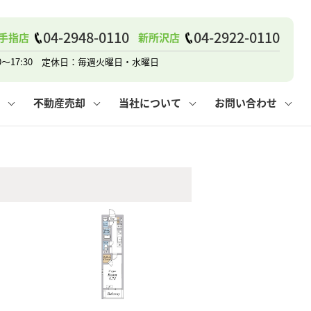
04-2948-0110
04-2922-0110
手指店
新所沢店
戸建て
諸費用
人情報保護方針
その他の問合せ
仲介と買取の違い
賃貸vs持ち家
0～17:30 定休日：毎週火曜日・水曜日
不動産売却
当社について
お問い合わせ
戸建て
諸費用
人情報保護方針
無料賃料査定
その他の問合せ
仲介と買取の違い
賃貸vs持ち家
採用情報
無料売却査定