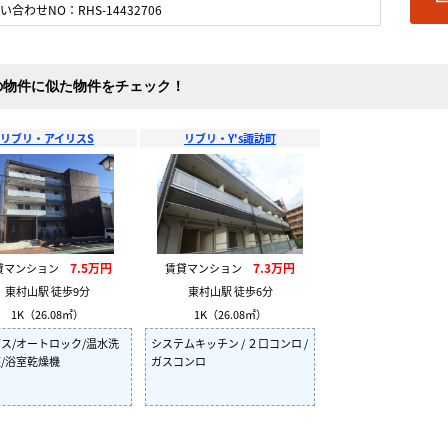
い合わせNO：RHS-14432706
の物件に似た物件をチェック！
リブリ・アイリスS
リブリ・Y's諏訪町
7.5万円
7.3万円
貸マンション
賃貸マンション
東村山駅 徒歩9分
東村山駅 徒歩6分
1K（26.08㎡）
1K（26.08㎡）
ス/オートロック/温水洗
システムキッチン / ２口コンロ /
/浴室乾燥機
ガスコンロ