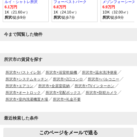
ルイ・シャトレ所沢
フォーベストパーク
メゾンフォーシーズ
6.1万円
6.8万円
6.9万円
1K（21.60㎡）
1K（24.10㎡）
1DK（32.00㎡）
所沢
/徒歩9分
所沢
/徒歩7分
所沢
/徒歩9分
今まで閲覧した物件
所沢市の賃貸を探す
所沢市+バストイレ別
所沢市+浴室乾燥機
所沢市+温水洗浄便座
所沢市+システムキッチン
所沢市+2口コンロ
所沢市+バルコニー
所沢市+エアコン
所沢市+全居室収納
所沢市+TVインターホン
所沢市+オートロック
所沢市+宅配ボックス
所沢市+防犯カメラ
所沢市+室内洗濯機置き場
所沢市+礼金不要
最近検索した条件
このページをメールで送る