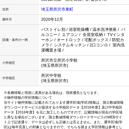
埼玉県所沢市東町
住所
2020年12月
築年月
バストイレ別 / 浴室乾燥機 / 温水洗浄便座 / バ
ルコニー / エアコン / 全居室収納 / TVインタ
ーホン / オートロック / 宅配ボックス / 防犯カ
設備・条件の一例
メラ / システムキッチン / 2口コンロ / 室内洗
濯機置き場 /
所沢市立所沢小学校
小学校区
(埼玉県所沢市)
所沢中学校
中学校区
(埼玉県所沢市)
※各種情報と現状に差異がある場合は、現状優先となります。
※物件情報の学区情報について
当サイト物件情報に記載されております通学区域(学区)情報は、国土数値情報
ダウンロードサービスが提供する小学校区データ【2016年度】及び中学校区
データ【2016年度】を元に加工したものですので、記載情報が現在の学区域
と異なる場合がございます。国土数値情報ダウンロードサービスのWEBサイ
ト上で記述通り、データは必ずしも正確とは言えません。また、通学区域(学
区)は毎年見直しの対象となりますので、そちらを踏まえ学区情報は参考とし