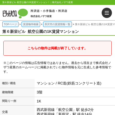
第６新栄ビル 航空公園の1K賃貸マンション！｜株式会社ノザワ産業
TOPページ
賃貸物件検索
所沢市の賃貸情報一覧
第６新栄ビル 航空公園の1K賃貸
第６新栄ビル
航空公園の1K賃貸マンション
こちらの物件は掲載が終了しています。
※このページの情報は広告情報ではありません。過去から現在まで株式会社ノ
ザワ産業のホームぺージに掲載されていた物件情報を元に生成した参考情報で
す。
マンション / RC造(鉄筋コンクリート造)
種別 / 構造
3階
建物階建
1K
間取り一例
西武新宿線「航空公園」駅 徒歩2分
交通
西武新宿線「新所沢」駅 徒歩14分