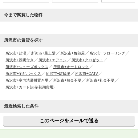
今まで閲覧した物件
所沢市の賃貸を探す
所沢市+給湯
所沢市+最上階
所沢市+角部屋
所沢市+フローリング
所沢市+照明付き
所沢市+エアコン
所沢市+クロゼット
所沢市+シューズボックス
所沢市+オートロック
所沢市+宅配ボックス
所沢市+駐輪場
所沢市+CATV
所沢市+室内洗濯機置き場
所沢市+敷金不要
所沢市+礼金不要
所沢市+カード決済(初期費用)
最近検索した条件
このページをメールで送る