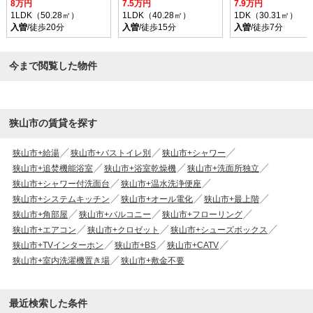
8万円
7.5万円
7.9万円
1LDK（50.28㎡）
1LDK（40.28㎡）
1DK（30.31㎡）
入曽
/徒歩20分
入曽
/徒歩15分
入曽
/徒歩7分
今まで閲覧した物件
狭山市の賃貸を探す
狭山市+給湯
狭山市+バストイレ別
狭山市+シャワー
狭山市+追焚機能浴室
狭山市+浴室乾燥機
狭山市+洗面所独立
狭山市+シャワー付洗面台
狭山市+温水洗浄便座
狭山市+システムキッチン
狭山市+オール電化
狭山市+最上階
狭山市+角部屋
狭山市+バルコニー
狭山市+フローリング
狭山市+エアコン
狭山市+クロゼット
狭山市+シューズボックス
狭山市+TVインターホン
狭山市+BS
狭山市+CATV
狭山市+室内洗濯機置き場
狭山市+敷金不要
最近検索した条件