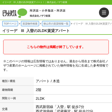
イリーデ III 入曽の2LDK賃貸アパート！｜株式会社ノザワ産業
TOPページ
賃貸物件検索
狭山市の賃貸情報一覧
イリーデ III 入曽の2LDK賃貸ア
イリーデ III
入曽の2LDK賃貸アパート
こちらの物件は掲載が終了しています。
※このページの情報は広告情報ではありません。過去から現在まで株式会社ノ
ザワ産業のホームぺージに掲載されていた物件情報を元に生成した参考情報で
す。
アパート / 木造
種別 / 構造
2階
建物階建
2LDK
間取り一例
西武新宿線「入曽」駅 徒歩7分
交通
西武池袋線「武蔵藤沢」駅 徒歩22分