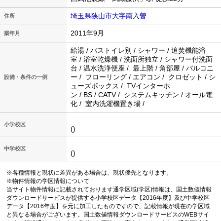
埼玉県狭山市大字南入曽
住所
2011年9月
築年月
給湯 / バストイレ別 / シャワー / 追焚機能浴
室 / 浴室乾燥機 / 洗面所独立 / シャワー付洗面
台 / 温水洗浄便座 / 最上階 / 角部屋 / バルコニ
ー / フローリング / エアコン / クロゼット / シ
設備・条件の一例
ューズボックス / TVインターホ
ン / BS / CATV / システムキッチン / オール電
化 / 室内洗濯機置き場 /
小学校区
()
中学校区
()
※各種情報と現状に差異がある場合は、現状優先となります。
※物件情報の学区情報について
当サイト物件情報に記載されております通学区域(学区)情報は、国土数値情報
ダウンロードサービスが提供する小学校区データ【2016年度】及び中学校区
データ【2016年度】を元に加工したものですので、記載情報が現在の学区域
と異なる場合がございます。国土数値情報ダウンロードサービスのWEBサイ