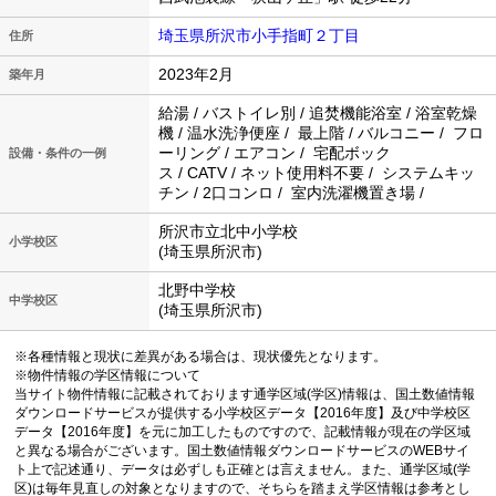
埼玉県所沢市小手指町２丁目
住所
2023年2月
築年月
給湯 / バストイレ別 / 追焚機能浴室 / 浴室乾燥
機 / 温水洗浄便座 / 最上階 / バルコニー / フロ
ーリング / エアコン / 宅配ボック
設備・条件の一例
ス / CATV / ネット使用料不要 / システムキッ
チン / 2口コンロ / 室内洗濯機置き場 /
所沢市立北中小学校
小学校区
(埼玉県所沢市)
北野中学校
中学校区
(埼玉県所沢市)
※各種情報と現状に差異がある場合は、現状優先となります。
※物件情報の学区情報について
当サイト物件情報に記載されております通学区域(学区)情報は、国土数値情報
ダウンロードサービスが提供する小学校区データ【2016年度】及び中学校区
データ【2016年度】を元に加工したものですので、記載情報が現在の学区域
と異なる場合がございます。国土数値情報ダウンロードサービスのWEBサイ
ト上で記述通り、データは必ずしも正確とは言えません。また、通学区域(学
区)は毎年見直しの対象となりますので、そちらを踏まえ学区情報は参考とし