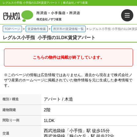
レグルス小手指 小手指の1LDK賃貸アパート！｜株式会社ノザワ産業
TOPページ
賃貸物件検索
所沢市の賃貸情報一覧
レグルス小手指 小手指の1LDK賃
レグルス小手指
小手指の1LDK賃貸アパート
こちらの物件は掲載が終了しています。
※このページの情報は広告情報ではありません。過去から現在まで株式会社ノ
ザワ産業のホームぺージに掲載されていた物件情報を元に生成した参考情報で
す。
アパート / 木造
種別 / 構造
2階
建物階建
1LDK
間取り一例
西武池袋線「小手指」駅 徒歩15分
交通
西武池袋線「狭山ケ丘」駅 徒歩22分