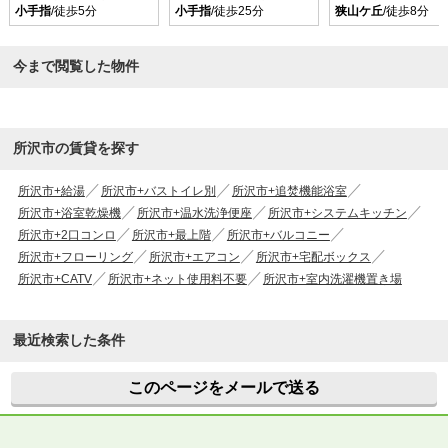
小手指
/徒歩5分
小手指
/徒歩25分
狭山ケ丘
/徒歩8分
今まで閲覧した物件
所沢市の賃貸を探す
所沢市+給湯
所沢市+バストイレ別
所沢市+追焚機能浴室
所沢市+浴室乾燥機
所沢市+温水洗浄便座
所沢市+システムキッチン
所沢市+2口コンロ
所沢市+最上階
所沢市+バルコニー
所沢市+フローリング
所沢市+エアコン
所沢市+宅配ボックス
所沢市+CATV
所沢市+ネット使用料不要
所沢市+室内洗濯機置き場
最近検索した条件
このページをメールで送る