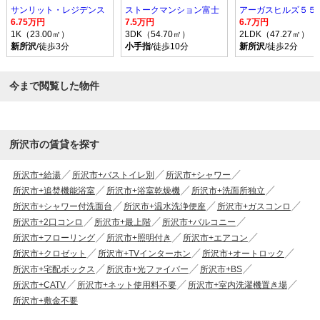
サンリット・レジデンス
ストークマンション富士
アーガスヒルズ５５
6.75万円
7.5万円
6.7万円
1K（23.00㎡）
3DK（54.70㎡）
2LDK（47.27㎡）
新所沢
/徒歩3分
小手指
/徒歩10分
新所沢
/徒歩2分
今まで閲覧した物件
所沢市の賃貸を探す
所沢市+給湯
所沢市+バストイレ別
所沢市+シャワー
所沢市+追焚機能浴室
所沢市+浴室乾燥機
所沢市+洗面所独立
所沢市+シャワー付洗面台
所沢市+温水洗浄便座
所沢市+ガスコンロ
所沢市+2口コンロ
所沢市+最上階
所沢市+バルコニー
所沢市+フローリング
所沢市+照明付き
所沢市+エアコン
所沢市+クロゼット
所沢市+TVインターホン
所沢市+オートロック
所沢市+宅配ボックス
所沢市+光ファイバー
所沢市+BS
所沢市+CATV
所沢市+ネット使用料不要
所沢市+室内洗濯機置き場
所沢市+敷金不要