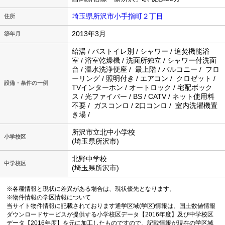
埼玉県所沢市小手指町２丁目
住所
2013年3月
築年月
給湯 / バストイレ別 / シャワー / 追焚機能浴
室 / 浴室乾燥機 / 洗面所独立 / シャワー付洗面
台 / 温水洗浄便座 / 最上階 / バルコニー / フロ
ーリング / 照明付き / エアコン / クロゼット /
設備・条件の一例
TVインターホン / オートロック / 宅配ボック
ス / 光ファイバー / BS / CATV / ネット使用料
不要 / ガスコンロ / 2口コンロ / 室内洗濯機置
き場 /
所沢市立北中小学校
小学校区
(埼玉県所沢市)
北野中学校
中学校区
(埼玉県所沢市)
※各種情報と現状に差異がある場合は、現状優先となります。
※物件情報の学区情報について
当サイト物件情報に記載されております通学区域(学区)情報は、国土数値情報
ダウンロードサービスが提供する小学校区データ【2016年度】及び中学校区
データ【2016年度】を元に加工したものですので、記載情報が現在の学区域