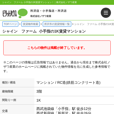
シャイン ファーム 小手指の1K賃貸マンション！｜株式会社ノザワ産業
TOPページ
賃貸物件検索
所沢市の賃貸情報一覧
シャイン ファーム 小手指の1K
シャイン ファーム
小手指の1K賃貸マンション
こちらの物件は掲載が終了しています。
※このページの情報は広告情報ではありません。過去から現在まで株式会社ノ
ザワ産業のホームぺージに掲載されていた物件情報を元に生成した参考情報で
す。
マンション / RC造(鉄筋コンクリート造)
種別 / 構造
3階
建物階建
1K
間取り一例
西武池袋線「小手指」駅 徒歩12分
交通
西武新宿線「新所沢」駅 徒歩26分