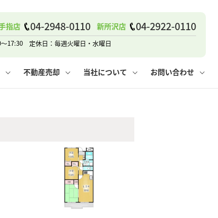
04-2948-0110
04-2922-0110
手指店
新所沢店
戸建て
諸費用
人情報保護方針
その他の問合せ
仲介と買取の違い
賃貸vs持ち家
0～17:30 定休日：毎週火曜日・水曜日
不動産売却
当社について
お問い合わせ
戸建て
諸費用
人情報保護方針
無料賃料査定
その他の問合せ
仲介と買取の違い
賃貸vs持ち家
採用情報
無料売却査定