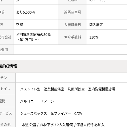
車場
あり5,500円
近隣駐車場
況
空家
入居可能日
即入居可
初回賃料等総額の50％
代行会社
仲介手数料
110％
（年1万円）～
他費用
備詳細情報
ッチン
・トイレ
バストイレ別
追焚機能浴室
洗面所独立
室内洗濯機置き場
空間
バルコニー
エアコン
サービス
シューズボックス
光ファイバー
CATV
・その他
水道:公営 / 排水:下水 / 2人入居:可 / 保証人代行:必加入