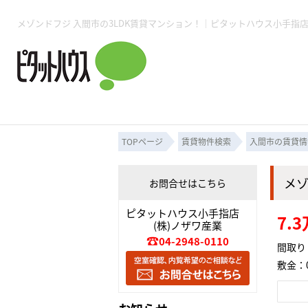
所沢賃貸TOP
賃貸管理業務
入居者様用ページTOP
売買物件一覧
無料売却査定
会社概要
ご来店予約
スタッフ紹介
お住まいの解約手続き
土地・空き家活用
購入時の諸費用
仲介手数料について
物件検索フォーム
入居中のマ
必要な書類
売却の流れ
月極駐車場
ピタットハウス所沢店
事業用物件
ピタットハ
TOPページ
賃貸物件検索
入間市の賃貸情
メ
お問合せはこちら
所沢賃貸TOP
賃貸管理業務
入居者様用ページTOP
売買物件一覧
無料売却査定
会社概要
ご来店予約
スタッフ紹介
お住まいの解約手続き
土地・空き家活用
購入時の諸費用
仲介手数料について
物件検索フォーム
入居中のマ
ピタットハウス小手指店
7.
(株)ノザワ産業
必要な書類
売却の流れ
04-2948-0110
間取り：
敷金：0
月極駐車場
ピタットハウス所沢店
事業用物件
ピタットハ