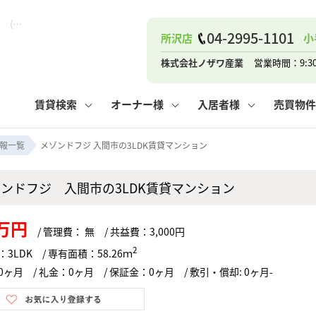
メゾンドフジ 入間市の3LDK賃貸マンション！｜ピタットハウス小手指店 (株)ノザワ産業
04-2995-1101
所沢店
小
ナー
お知らせ
購入までの流れ
管理物件一覧
お気に入り
業者の選び方
その他の問合せ
住まいのトラブルQ&A
お客様の声
閲覧履歴
管理のご依頼
よくある質問
媒介契約の種類
スタッフブログ
お住まいの解約手続き
保存した検索条件
マンションVS
売却時の
個
株式会社ノザワ産業
営業時間：9:3
高く売るポイント
よくある質問
相続
賃貸検索
オーナー様
入居者様
売買物件
ウス小手指店
コンテナ
ピタットハウス新所沢店
報一覧
メゾンドフジ 入間市の3LDK賃貸マンション
ゾンドフジ 入間市の3LDK賃貸マンション
ナー
お知らせ
購入までの流れ
空き家管理
お気に入り
業者の選び方
その他の問合せ
住まいのトラブルQ&A
お客様の声
管理物件一覧
閲覧履歴
よくある質問
媒介契約の種類
スタッフブログ
お住まいの解約手続き
保存した検索条件
管理のご依頼
マンションVS
売却時の
個
3万円
/ 管理費： 無 / 共益費：3,000円
高く売るポイント
よくある質問
相続
2
3LDK / 専有面積：58.26ｍ
ヶ月 / 礼金：0ヶ月 / 保証金：0ヶ月 / 敷引・償却: 0ヶ月-
ウス小手指店
コンテナ
ピタットハウス新所沢店