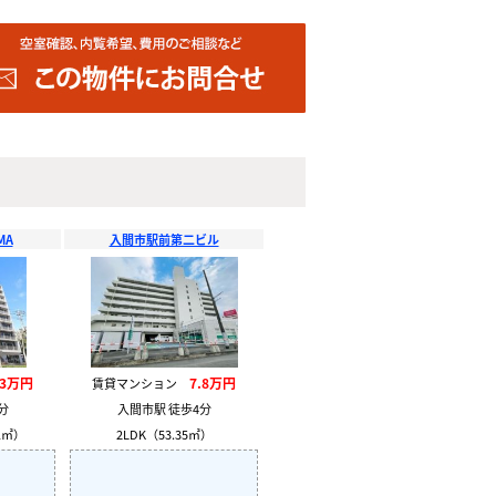
MA
入間市駅前第二ビル
.3万円
7.8万円
賃貸マンション
分
入間市駅 徒歩4分
1㎡）
2LDK（53.35㎡）