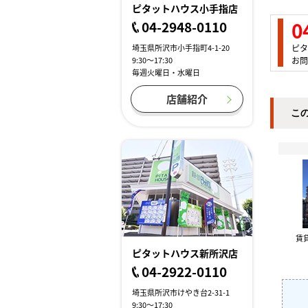
ピタットハウス小手指店
0
04-2948-0110
ピタ
埼玉県所沢市小手指町4-1-20
お問
9:30～17:30
毎週火曜日・水曜日
店舗紹介
こ
賃
ピタットハウス新所沢店
04-2922-0110
埼玉県所沢市けやき台2-31-1
9:30～17:30