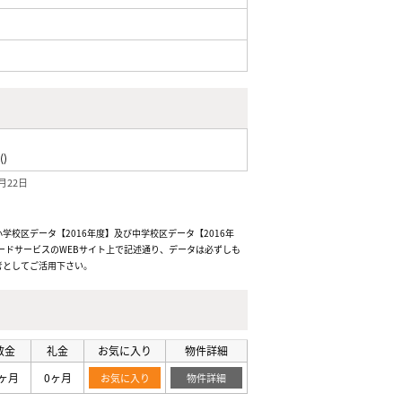
()
月22日
校区データ【2016年度】及び中学校区データ【2016年
ードサービスのWEBサイト上で記述通り、データは必ずしも
考としてご活用下さい。
敷金
礼金
お気に入り
物件詳細
ヶ月
0ヶ月
お気に入り
物件詳細