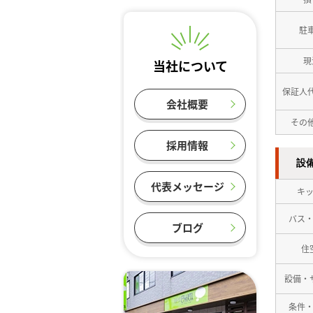
駐
現
当社について
保証人
会社概要
その
採用情報
設
代表メッセージ
キ
バス
ブログ
住
設備・
条件