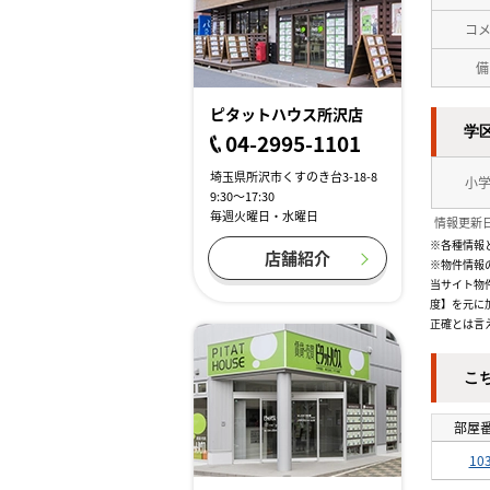
コ
備
ピタットハウス所沢店
学
04-2995-1101
埼玉県所沢市くすのき台3-18-8
小
9:30～17:30
毎週火曜日・水曜日
情報更新日
※各種情報
店舗紹介
※物件情報
当サイト物
度】を元に
正確とは言
こ
部屋
10