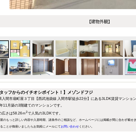
【建物外観】
タッフからのイチオシポイント！】メゾンドフジ
県入間市扇町屋３丁目【西武池袋線 入間市駅徒歩22分】にある3LDK賃貸マンショ
89年11月築の3階建てのマンションです。
2
広さは58.26ｍ
で人気の3LDKです。
屋のもっと詳しい内容や入居時期、諸条件のご相談など、ホームページには掲載が間に合わず載せ
ることが御座いましたらお気軽にメールにて
お問い合わせ
ください。