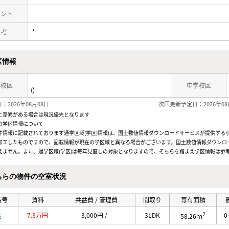
メント
 考
*
区情報
学校区
中学校区
()
：2026年08月08日
次回更新予定日：2026年08
と差異がある場合は現況優先となります
の学区情報について
件情報に記載されております通学区域(学区)情報は、国土数値情報ダウンロードサービスが提供する小学
加工したものですので、記載情報が現在の学区域と異なる場合がございます。国土数値情報ダウンロ
えません。また、通学区域(学区)は毎年見直しの対象となりますので、そちらを踏まえ学区情報は参
ちらの物件の空室状況
番号
賃料
共益費 / 管理費
間取り
専有面積
2
3
7.3万円
3,000円 / -
3LDK
0
58.26ｍ