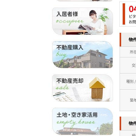
0
ピタ
お問
物
所
交
種別 
築
物
損