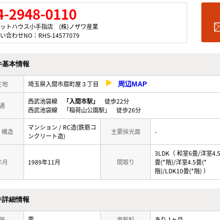
4-2948-0110
ットハウス小手指店 (株)ノザワ産業
い合わせNO：RHS-14577079
件基本情報
在地
埼玉県入間市扇町屋３丁目
周辺MAP
西武池袋線
「入間市駅」
徒歩22分
通
西武池袋線 「稲荷山公園駅」 徒歩26分
マンション / RC造(鉄筋コ
/ 構造
主要採光面
-
ンクリート造)
3LDK（ 和室6畳/洋室4.
年月
1989年11月
間取り
畳(*階)/洋室4.5畳(*
階)/LDK10畳(*階) ）
件詳細情報
保
要
更新料
あり 1ヶ月