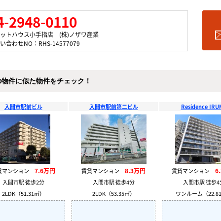
4-2948-0110
ットハウス小手指店 (株)ノザワ産業
い合わせNO：RHS-14577079
の物件に似た物件をチェック！
入間市駅前ビル
入間市駅前第二ビル
Residence IRU
7.6万円
8.3万円
6
貸マンション
賃貸マンション
賃貸マンション
入間市駅 徒歩2分
入間市駅 徒歩4分
入間市駅 徒歩4
2LDK（51.31㎡）
2LDK（53.35㎡）
ワンルーム（22.8