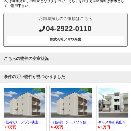
区)は毎年見直しの対象となりますので、そちらを踏まえ学区情報は参考とし
てご活用下さい。
お部屋探しのご依頼はこちら
04-2922-0110
株式会社ノザワ産業
こちらの物件の空室状況
条件の近い物件が見つかりました
(仮称)ジーメゾン狭山入間川レスト
（仮称）ジーメゾン狭山入間川レスト
キャメル新狭山３
7.1万円
6.4万円
6.1万円