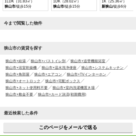
1LDK（31.83㎡）
1DK（28.02㎡）
1K（25.36㎡）
狭山市
/徒歩15分
狭山市
/徒歩15分
新狭山
/徒歩6分
今まで閲覧した物件
狭山市の賃貸を探す
狭山市+給湯
狭山市+バストイレ別
狭山市+追焚機能浴室
狭山市+浴室乾燥機
狭山市+温水洗浄便座
狭山市+システムキッチン
狭山市+角部屋
狭山市+エアコン
狭山市+TVインターホン
狭山市+オートロック
狭山市+宅配ボックス
狭山市+ネット使用料不要
狭山市+室内洗濯機置き場
狭山市+敷金不要
狭山市+カード決済(初期費用)
最近検索した条件
このページをメールで送る