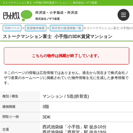
ストークマンション富士 小手指の3DK賃貸マンション！｜株式会社ノザワ産業
TOPページ
賃貸物件検索
所沢市の賃貸情報一覧
ストークマンション富士 小手指の
ストークマンション富士
小手指の3DK賃貸マンション
こちらの物件は掲載が終了しています。
※このページの情報は広告情報ではありません。過去から現在まで株式会社ノ
ザワ産業のホームぺージに掲載されていた物件情報を元に生成した参考情報で
す。
マンション / S造(鉄骨造)
種別 / 構造
3階
建物階建
3DK
間取り一例
西武池袋線「小手指」駅 徒歩10分
交通
西武池袋線「西所沢」駅 徒歩19分