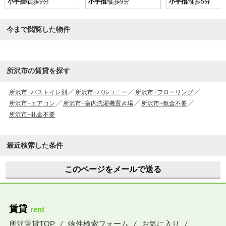
小手指
/徒歩9分
小手指
/徒歩9分
小手指
/徒歩5分
今まで閲覧した物件
所沢市の賃貸を探す
所沢市+バストイレ別
所沢市+バルコニー
所沢市+フローリング
所沢市+エアコン
所沢市+室内洗濯機置き場
所沢市+敷金不要
所沢市+礼金不要
最近検索した条件
このページをメールで送る
賃貸
rent
所沢賃貸TOP
物件検索フォーム
お気に入り