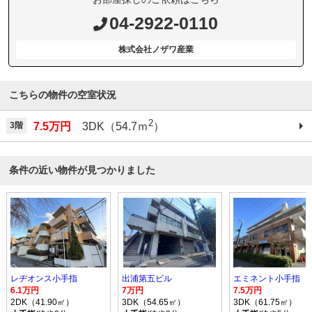
04-2922-0110
株式会社ノザワ産業
こちらの物件の空室状況
2
3階
7.5万円
3DK（54.7ｍ
）
条件の近い物件が見つかりました
レヂオンス小手指
出浦第五ビル
エミネント小手指
6.1万円
7万円
7.5万円
2DK（41.90㎡）
3DK（54.65㎡）
3DK（61.75㎡）