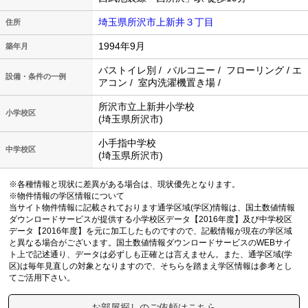
埼玉県所沢市上新井３丁目
住所
1994年9月
築年月
バストイレ別 / バルコニー / フローリング / エ
設備・条件の一例
アコン / 室内洗濯機置き場 /
所沢市立上新井小学校
小学校区
(埼玉県所沢市)
小手指中学校
中学校区
(埼玉県所沢市)
※各種情報と現状に差異がある場合は、現状優先となります。
※物件情報の学区情報について
当サイト物件情報に記載されております通学区域(学区)情報は、国土数値情報
ダウンロードサービスが提供する小学校区データ【2016年度】及び中学校区
データ【2016年度】を元に加工したものですので、記載情報が現在の学区域
と異なる場合がございます。国土数値情報ダウンロードサービスのWEBサイ
ト上で記述通り、データは必ずしも正確とは言えません。また、通学区域(学
区)は毎年見直しの対象となりますので、そちらを踏まえ学区情報は参考とし
てご活用下さい。
お部屋探しのご依頼はこちら