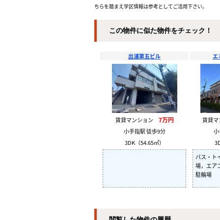
ちらを踏まえ学区情報は参考としてご活用下さい。
この物件に似た物件をチェック！
出浦第五ビル
エ
7万円
賃貸マンション
賃貸
小手指駅 徒歩9分
小
3DK（54.65㎡）
3
バス・ト
場，エア
駐輪場
閲覧した物件の履歴