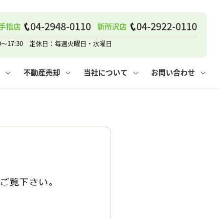
04-2948-0110
04-2922-0110
手指店
新所沢店
戸建て
諸費用
人情報保護方針
その他の問合せ
仲介と買取の違い
賃貸vs持ち家
0～17:30 定休日：毎週火曜日・水曜日
不動産売却
当社について
お問い合わせ
戸建て
諸費用
人情報保護方針
無料賃料査定
その他の問合せ
仲介と買取の違い
賃貸vs持ち家
採用情報
無料売却査定