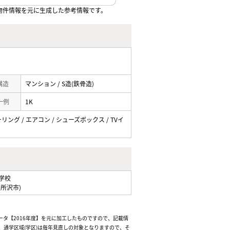
物件情報を元に生成した参考情報です。
 構造
マンション / S造(鉄骨造)
一例
1K
ーリング / エアコン / シューズボックス / TVイ
学校
県所沢市)
ータ【2016年度】を元に加工したものですので、記載情
通学区域(学区)は毎年見直しの対象となりますので、そ