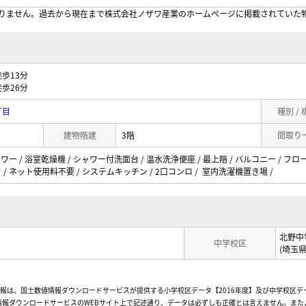
りません。過去から現在まで株式会社ノザワ産業のホームぺージに掲載されていた
歩13分
歩26分
丁目
種別 /
建物階建
3階
間取り
ャワー / 浴室乾燥機 / シャワー付洗面台 / 温水洗浄便座 / 最上階 / バルコニー / フロ
 / ネット使用料不要 / システムキッチン / 2口コンロ / 室内洗濯機置き場 /
北野中
中学校区
(埼玉
情報は、国土数値情報ダウンロードサービスが提供する小学校区データ【2016年度】及び中学校区デ
報ダウンロードサービスのWEBサイト上で記述通り、データは必ずしも正確とは言えません。また、