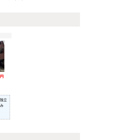
万円
独立
み