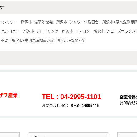
す
市+シャワー
所沢市+浴室乾燥機
所沢市+シャワー付洗面台
所沢市+温水洗浄便
+バルコニー
所沢市+フローリング
所沢市+エアコン
所沢市+シューズボックス
料不要
所沢市+室内洗濯機置き場
所沢市+敷金不要
ザワ産業
TEL : 04-2995-1101
空室情報
お問合せ
お問合わせNO：
14695445