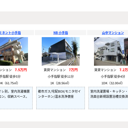
ミネント小手指
NB 小手指
山中マンション
7.5万円
7万円
7.2
マンション
賃貸マンション
賃貸マンション
手指駅 徒歩5分
小手指駅 徒歩11分
小手指駅 徒歩4分
DK（61.75㎡）
1K（28.56㎡）
1DK（32.00㎡）
イレ別，室内洗濯機置
都市ガス/宅配BOX/モニタ付イ
室内洗濯置場・キッチン・
コン，収納スペース，
ンターホン/温水洗浄便座
洗面台新規設置浴槽交換済