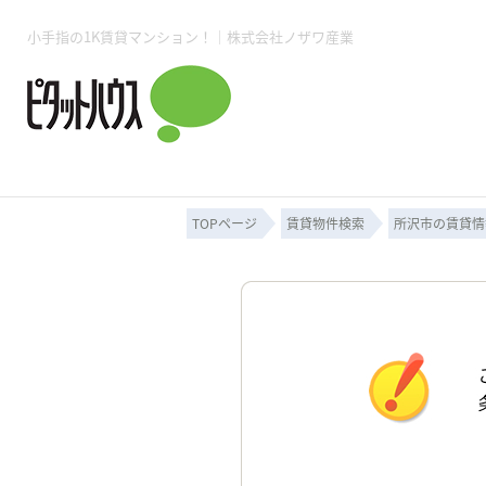
小手指の1K賃貸マンション！｜株式会社ノザワ産業
所沢賃貸TOP
賃貸管理業務
入居者様用ページTOP
売買物件一覧
無料売却査定
会社概要
ご来店予約
スタッフ紹介
お住まいの解約手続き
土地・空き家活用
購入時の諸費用
仲介手数料について
物件検索フォーム
入居中のマ
必要な書類
売却の流れ
月極駐車場
ピタットハウス所沢店
事業用物件
ピタットハ
TOPページ
賃貸物件検索
所沢市の賃貸情
所沢賃貸TOP
賃貸管理業務
入居者様用ページTOP
売買物件一覧
無料売却査定
会社概要
ご来店予約
スタッフ紹介
お住まいの解約手続き
土地・空き家活用
購入時の諸費用
仲介手数料について
物件検索フォーム
入居中のマ
必要な書類
売却の流れ
月極駐車場
ピタットハウス所沢店
事業用物件
ピタットハ