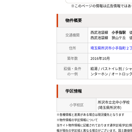
※このページの情報は広告情報ではあ
物件概要
西武池袋線
小手指駅
徒
交通機関
西武池袋線 狭山ケ丘 徒
住所
埼玉県所沢市小手指町２
築年数
2016年10月
設備・条件
給湯 / バストイレ別 / シ
の一例
ンターホン / オートロック
学区情報
所沢市立北中小学校
小学校区
(埼玉県所沢市)
※各種情報と差異がある場合は現況優先となります
※物件情報の学区情報について
当サイト物件情報に記載されております通学区域(学区)
報が現在の学区域と異なる場合がございます。国土数値情