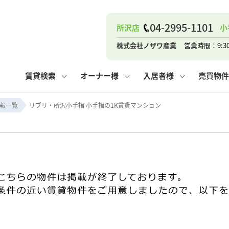
04-2995-1101
所沢店
小
ナー
お知らせ
購入までの流れ
管理物件一覧
お気に入り
業者の選び方
その他の問合せ
住まいのトラブルQ&A
お客様の声
閲覧履歴
管理のご依頼
よくある質問
媒介契約の種類
スタッフブログ
お住まいの解約手続き
保存した検索条件
マンションVS
売却時の
個
株式会社ノザワ産業
営業時間：9:3
高く売るポイント
よくある質問
相続
賃貸検索
オーナー様
入居者様
売買物件
ウス小手指店
コンテナ
ピタットハウス新所沢店
報一覧
リブリ・所沢小手指 小手指の1K賃貸マンション
ナー
お知らせ
購入までの流れ
空き家管理
お気に入り
業者の選び方
その他の問合せ
住まいのトラブルQ&A
お客様の声
管理物件一覧
閲覧履歴
よくある質問
媒介契約の種類
スタッフブログ
お住まいの解約手続き
保存した検索条件
管理のご依頼
マンションVS
売却時の
個
高く売るポイント
よくある質問
相続
ウス小手指店
コンテナ
ピタットハウス新所沢店