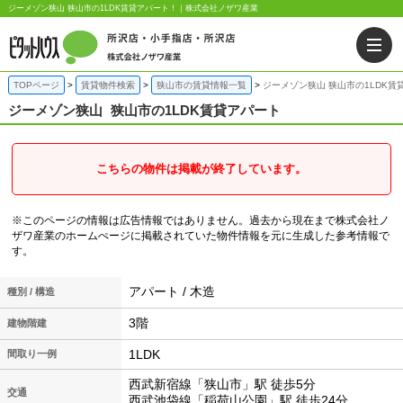
ジーメゾン狭山 狭山市の1LDK賃貸アパート！｜株式会社ノザワ産業
TOPページ
賃貸物件検索
狭山市の賃貸情報一覧
ジーメゾン狭山 狭山市の1LDK賃
ジーメゾン狭山
狭山市の1LDK賃貸アパート
こちらの物件は掲載が終了しています。
※このページの情報は広告情報ではありません。過去から現在まで株式会社ノ
ザワ産業のホームぺージに掲載されていた物件情報を元に生成した参考情報で
す。
アパート / 木造
種別 / 構造
3階
建物階建
1LDK
間取り一例
西武新宿線「狭山市」駅 徒歩5分
交通
西武池袋線「稲荷山公園」駅 徒歩24分