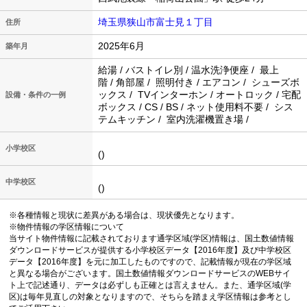
埼玉県狭山市富士見１丁目
住所
2025年6月
築年月
給湯 / バストイレ別 / 温水洗浄便座 / 最上
階 / 角部屋 / 照明付き / エアコン / シューズボ
ックス / TVインターホン / オートロック / 宅配
設備・条件の一例
ボックス / CS / BS / ネット使用料不要 / シス
テムキッチン / 室内洗濯機置き場 /
小学校区
()
中学校区
()
※各種情報と現状に差異がある場合は、現状優先となります。
※物件情報の学区情報について
当サイト物件情報に記載されております通学区域(学区)情報は、国土数値情報
ダウンロードサービスが提供する小学校区データ【2016年度】及び中学校区
データ【2016年度】を元に加工したものですので、記載情報が現在の学区域
と異なる場合がございます。国土数値情報ダウンロードサービスのWEBサイ
ト上で記述通り、データは必ずしも正確とは言えません。また、通学区域(学
区)は毎年見直しの対象となりますので、そちらを踏まえ学区情報は参考とし