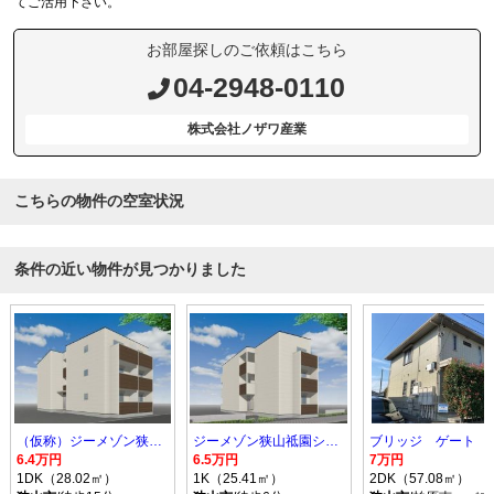
てご活用下さい。
お部屋探しのご依頼はこちら
04-2948-0110
株式会社ノザワ産業
こちらの物件の空室状況
条件の近い物件が見つかりました
（仮称）ジーメゾン狭山入間川レスト
ジーメゾン狭山祗園シエル
ブリッジ ゲート
6.4万円
6.5万円
7万円
1DK（28.02㎡）
1K（25.41㎡）
2DK（57.08㎡）