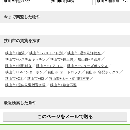
狭山市
/徒歩15分
狭山市
/徒歩6分
狭山市
/柏原南 バス
今まで閲覧した物件
狭山市の賃貸を探す
狭山市+給湯
狭山市+バストイレ別
狭山市+温水洗浄便座
狭山市+システムキッチン
狭山市+最上階
狭山市+角部屋
狭山市+照明付き
狭山市+エアコン
狭山市+シューズボックス
狭山市+TVインターホン
狭山市+オートロック
狭山市+宅配ボックス
狭山市+CS
狭山市+BS
狭山市+ネット使用料不要
狭山市+室内洗濯機置き場
狭山市+敷金不要
最近検索した条件
このページをメールで送る