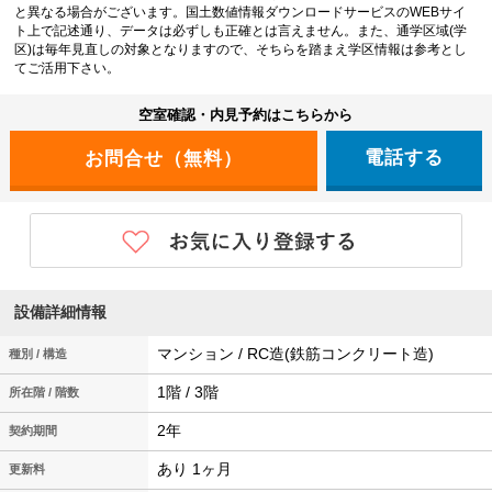
と異なる場合がございます。国土数値情報ダウンロードサービスのWEBサイ
ト上で記述通り、データは必ずしも正確とは言えません。また、通学区域(学
区)は毎年見直しの対象となりますので、そちらを踏まえ学区情報は参考とし
てご活用下さい。
空室確認・内見予約はこちらから
電話する
設備詳細情報
マンション / RC造(鉄筋コンクリート造)
種別 / 構造
1階 / 3階
所在階 / 階数
2年
契約期間
あり 1ヶ月
更新料