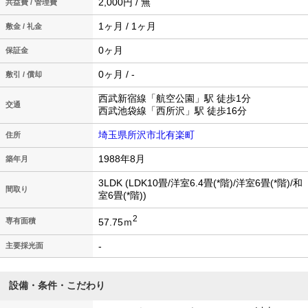
2,000円 / 無
共益費 / 管理費
1ヶ月 / 1ヶ月
敷金 / 礼金
0ヶ月
保証金
0ヶ月 / -
敷引 / 償却
西武新宿線「航空公園」駅 徒歩1分
交通
西武池袋線「西所沢」駅 徒歩16分
埼玉県所沢市北有楽町
住所
1988年8月
築年月
3LDK (LDK10畳/洋室6.4畳(*階)/洋室6畳(*階)/和
間取り
室6畳(*階))
2
57.75ｍ
専有面積
-
主要採光面
設備・条件・こだわり