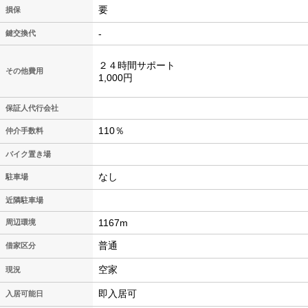
要
損保
-
鍵交換代
２４時間サポート
その他費用
1,000円
保証人代行会社
110％
仲介手数料
バイク置き場
なし
駐車場
近隣駐車場
1167m
周辺環境
普通
借家区分
空家
現況
即入居可
入居可能日