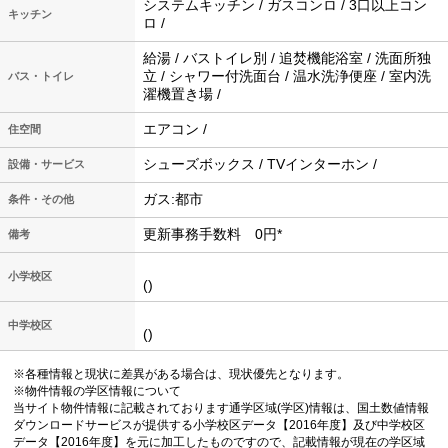
システムキッチン / ガスコンロ / 3口以上コン
キッチン
ロ /
給湯 / バストイレ別 / 追焚機能浴室 / 洗面所独
立 / シャワー付洗面台 / 温水洗浄便座 / 室内洗
バス・トイレ
濯機置き場 /
エアコン /
住空間
シューズボックス / TVインターホン /
設備・サービス
ガス:都市
条件・その他
更新事務手数料 0円*
備考
小学校区
()
中学校区
()
※各種情報と現状に差異がある場合は、現状優先となります。
※物件情報の学区情報について
当サイト物件情報に記載されております通学区域(学区)情報は、国土数値情報
ダウンロードサービスが提供する小学校区データ【2016年度】及び中学校区
データ【2016年度】を元に加工したものですので、記載情報が現在の学区域