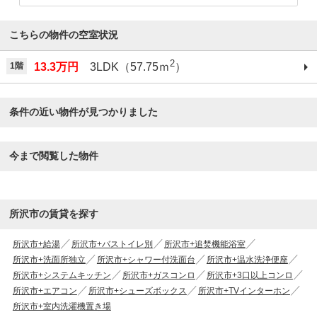
こちらの物件の空室状況
2
1階
13.3万円
3LDK（57.75ｍ
）
条件の近い物件が見つかりました
今まで閲覧した物件
所沢市の賃貸を探す
所沢市+給湯
所沢市+バストイレ別
所沢市+追焚機能浴室
所沢市+洗面所独立
所沢市+シャワー付洗面台
所沢市+温水洗浄便座
所沢市+システムキッチン
所沢市+ガスコンロ
所沢市+3口以上コンロ
所沢市+エアコン
所沢市+シューズボックス
所沢市+TVインターホン
所沢市+室内洗濯機置き場