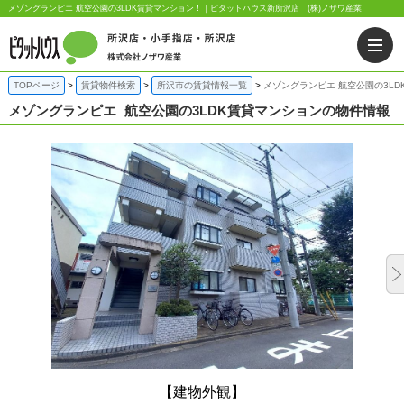
メゾングランピエ 航空公園の3LDK賃貸マンション！｜ピタットハウス新所沢店 (株)ノザワ産業
TOPページ
賃貸物件検索
所沢市の賃貸情報一覧
メゾングランピエ 航空公園の3LD
メゾングランピエ
航空公園の3LDK賃貸マンションの物件情報
【建物外観】