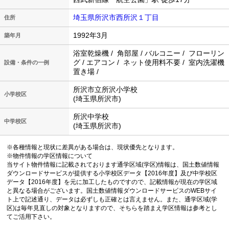
埼玉県所沢市西所沢１丁目
住所
1992年3月
築年月
浴室乾燥機 / 角部屋 / バルコニー / フローリン
グ / エアコン / ネット使用料不要 / 室内洗濯機
設備・条件の一例
置き場 /
所沢市立所沢小学校
小学校区
(埼玉県所沢市)
所沢中学校
中学校区
(埼玉県所沢市)
※各種情報と現状に差異がある場合は、現状優先となります。
※物件情報の学区情報について
当サイト物件情報に記載されております通学区域(学区)情報は、国土数値情報
ダウンロードサービスが提供する小学校区データ【2016年度】及び中学校区
データ【2016年度】を元に加工したものですので、記載情報が現在の学区域
と異なる場合がございます。国土数値情報ダウンロードサービスのWEBサイ
ト上で記述通り、データは必ずしも正確とは言えません。また、通学区域(学
区)は毎年見直しの対象となりますので、そちらを踏まえ学区情報は参考とし
てご活用下さい。