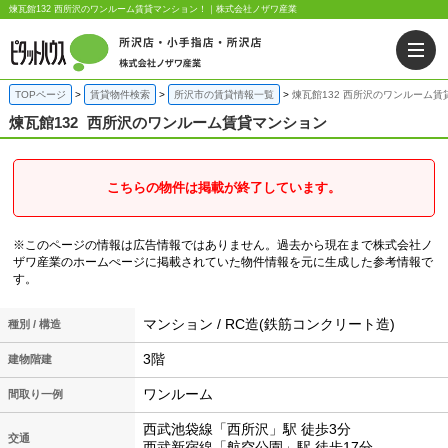
煉瓦館132 西所沢のワンルーム賃貸マンション！｜株式会社ノザワ産業
TOPページ
賃貸物件検索
所沢市の賃貸情報一覧
煉瓦館132 西所沢のワンルーム賃
煉瓦館132
西所沢のワンルーム賃貸マンション
こちらの物件は掲載が終了しています。
※このページの情報は広告情報ではありません。過去から現在まで株式会社ノ
ザワ産業のホームぺージに掲載されていた物件情報を元に生成した参考情報で
す。
マンション / RC造(鉄筋コンクリート造)
種別 / 構造
3階
建物階建
ワンルーム
間取り一例
西武池袋線「西所沢」駅 徒歩3分
交通
西武新宿線「航空公園」駅 徒歩17分