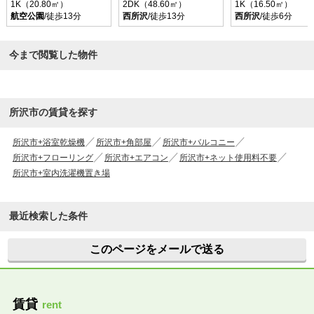
1K（20.80㎡）
2DK（48.60㎡）
1K（16.50㎡）
航空公園
/徒歩13分
西所沢
/徒歩13分
西所沢
/徒歩6分
今まで閲覧した物件
所沢市の賃貸を探す
所沢市+浴室乾燥機
所沢市+角部屋
所沢市+バルコニー
所沢市+フローリング
所沢市+エアコン
所沢市+ネット使用料不要
所沢市+室内洗濯機置き場
最近検索した条件
このページをメールで送る
賃貸
rent