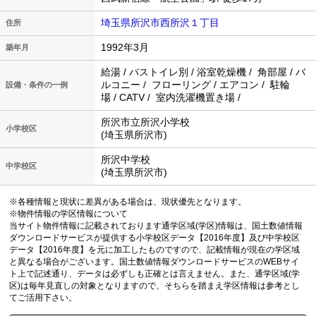
埼玉県所沢市西所沢１丁目
住所
1992年3月
築年月
給湯 / バストイレ別 / 浴室乾燥機 / 角部屋 / バ
ルコニー / フローリング / エアコン / 駐輪
設備・条件の一例
場 / CATV / 室内洗濯機置き場 /
所沢市立所沢小学校
小学校区
(埼玉県所沢市)
所沢中学校
中学校区
(埼玉県所沢市)
※各種情報と現状に差異がある場合は、現状優先となります。
※物件情報の学区情報について
当サイト物件情報に記載されております通学区域(学区)情報は、国土数値情報
ダウンロードサービスが提供する小学校区データ【2016年度】及び中学校区
データ【2016年度】を元に加工したものですので、記載情報が現在の学区域
と異なる場合がございます。国土数値情報ダウンロードサービスのWEBサイ
ト上で記述通り、データは必ずしも正確とは言えません。また、通学区域(学
区)は毎年見直しの対象となりますので、そちらを踏まえ学区情報は参考とし
てご活用下さい。