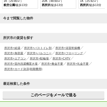
1K（20.80㎡）
2DK（48.60㎡）
1K（25.92㎡）
航空公園
/徒歩13分
西所沢
/徒歩13分
西所沢
/徒歩13分
今まで閲覧した物件
所沢市の賃貸を探す
所沢市+給湯
所沢市+バストイレ別
所沢市+浴室乾燥機
所沢市+角部屋
所沢市+バルコニー
所沢市+フローリング
所沢市+エアコン
所沢市+駐輪場
所沢市+CATV
所沢市+室内洗濯機置き場
所沢市+敷金不要
所沢市+礼金不要
所沢市+カード決済(初期費用)
最近検索した条件
このページをメールで送る