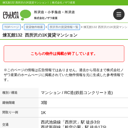
煉瓦館132 西所沢の1K賃貸マンション！｜株式会社ノザワ産業
TOPページ
賃貸物件検索
所沢市の賃貸情報一覧
煉瓦館132 西所沢の1K賃貸マン
煉瓦館132
西所沢の1K賃貸マンション
こちらの物件は掲載が終了しています。
※このページの情報は広告情報ではありません。過去から現在まで株式会社ノ
ザワ産業のホームぺージに掲載されていた物件情報を元に生成した参考情報で
す。
マンション / RC造(鉄筋コンクリート造)
種別 / 構造
3階
建物階建
1K
間取り一例
西武池袋線「西所沢」駅 徒歩3分
交通
西武新宿線「航空公園」駅 徒歩17分