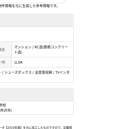
物件情報を元に生成した参考情報です。
マンション / RC造(鉄筋コンクリー
 構造
ト造)
一例
1LDK
 / シューズボックス / 全居室収納 / TVインタ
学校
県所沢市)
ータ【2016年度】を元に加工したものですので、記載情