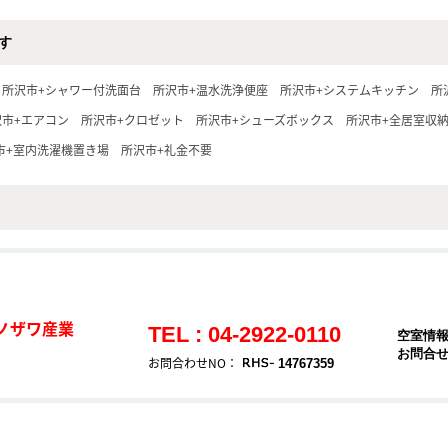
す
所沢市+シャワー付洗面台
所沢市+温水洗浄便座
所沢市+システムキッチン
所
沢市+エアコン
所沢市+クロゼット
所沢市+シューズボックス
所沢市+全居室収
市+室内洗濯機置き場
所沢市+礼金不要
ノザワ産業
TEL : 04-2922-0110
空室情
お問合
お問合わせNO：
14767359