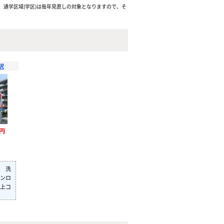
通学区域(学区)は毎年見直しの対象となりますので、そ
沢
万円
 洗
ンロ
上コ