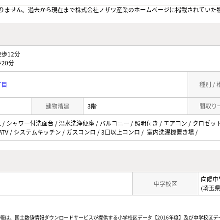
りません。過去から現在まで株式会社ノザワ産業のホームぺージに掲載されていた
歩12分
20分
丁目
種別 /
建物階建
3階
間取り
/ シャワー付洗面台 / 温水洗浄便座 / バルコニー / 照明付き / エアコン / クロゼット
CATV / システムキッチン / ガスコンロ / 3口以上コンロ / 室内洗濯機置き場 /
向陽中
中学校区
(埼玉
情報は、国土数値情報ダウンロードサービスが提供する小学校区データ【2016年度】及び中学校区デ