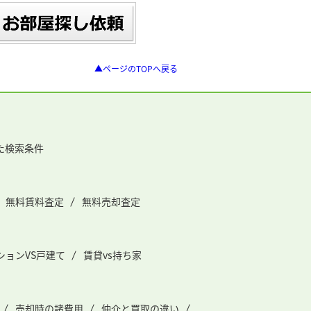
▲ページのTOPへ戻る
た検索条件
無料賃料査定
無料売却査定
ションVS戸建て
賃貸vs持ち家
売却時の諸費用
仲介と買取の違い