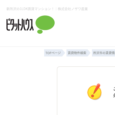
新所沢の1LDK賃貸マンション！｜株式会社ノザワ産業
所沢賃貸TOP
賃貸管理業務
入居者様用ページTOP
売買物件一覧
無料売却査定
会社概要
ご来店予約
スタッフ紹介
お住まいの解約手続き
土地・空き家活用
購入時の諸費用
仲介手数料について
物件検索フォーム
入居中のマ
必要な書類
売却の流れ
月極駐車場
ピタットハウス所沢店
事業用物件
ピタットハ
TOPページ
賃貸物件検索
所沢市の賃貸情
所沢賃貸TOP
賃貸管理業務
入居者様用ページTOP
売買物件一覧
無料売却査定
会社概要
ご来店予約
スタッフ紹介
お住まいの解約手続き
土地・空き家活用
購入時の諸費用
仲介手数料について
物件検索フォーム
入居中のマ
必要な書類
売却の流れ
月極駐車場
ピタットハウス所沢店
事業用物件
ピタットハ