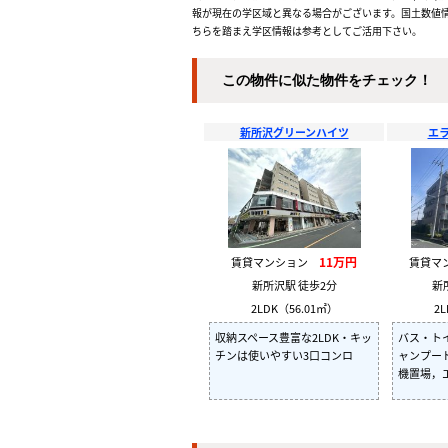
報が現在の学区域と異なる場合がございます。国土数値情
ちらを踏まえ学区情報は参考としてご活用下さい。
この物件に似た物件をチェック！
新所沢グリーンハイツ
エ
11万円
賃貸マンション
賃貸マ
新所沢駅 徒歩2分
新
2LDK（56.01㎡）
2L
収納スペース豊富な2LDK・キッ
バス・ト
チンは使いやすい3口コンロ
ャンプー
機置場，