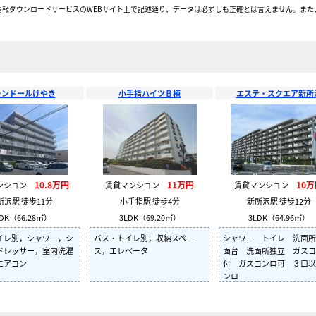
報ダウンロードサービスのWEBサイト上で記述通り、データは必ずしも正確とは言えません。また、
ランドールけやき
小手指ハイツＢ棟
エステ・スクエア新所
10.8万円
11万円
10
ンション
賃貸マンション
賃貸マンション
所沢駅 徒歩11分
小手指駅 徒歩4分
新所沢駅 徒歩12分
DK（66.28㎡）
3LDK（69.20㎡）
3LDK（64.96㎡）
イレ別，シャワー，シ
バス・トイレ別，収納スペー
シャワー トイレ 洗面所
ドレッサー，室内洗濯
ス，エレベータ
面台 洗面所独立 ガスコ
エアコン
付 ガスコンロ可 ３口以
ンロ