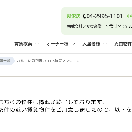
04-2995-1101
所沢店
小
ナー
お知らせ
購入までの流れ
管理物件一覧
お気に入り
業者の選び方
その他の問合せ
住まいのトラブルQ&A
お客様の声
閲覧履歴
管理のご依頼
よくある質問
媒介契約の種類
スタッフブログ
お住まいの解約手続き
保存した検索条件
マンションVS
売却時の
個
株式会社ノザワ産業
営業時間：9:3
高く売るポイント
よくある質問
相続
賃貸検索
オーナー様
入居者様
売買物件
ウス小手指店
コンテナ
ピタットハウス新所沢店
報一覧
ハルニレ 新所沢の1LDK賃貸マンション
ナー
お知らせ
購入までの流れ
空き家管理
お気に入り
業者の選び方
その他の問合せ
住まいのトラブルQ&A
お客様の声
管理物件一覧
閲覧履歴
よくある質問
媒介契約の種類
スタッフブログ
お住まいの解約手続き
保存した検索条件
管理のご依頼
マンションVS
売却時の
個
高く売るポイント
よくある質問
相続
ウス小手指店
コンテナ
ピタットハウス新所沢店