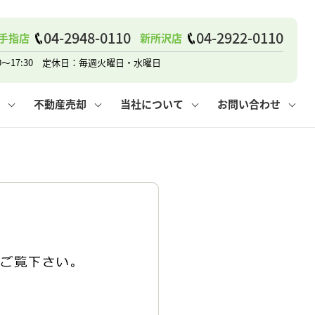
04-2948-0110
04-2922-0110
手指店
新所沢店
戸建て
諸費用
人情報保護方針
その他の問合せ
仲介と買取の違い
賃貸vs持ち家
0～17:30 定休日：毎週火曜日・水曜日
不動産売却
当社について
お問い合わせ
戸建て
諸費用
人情報保護方針
無料賃料査定
その他の問合せ
仲介と買取の違い
賃貸vs持ち家
採用情報
無料売却査定