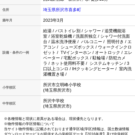
埼玉県所沢市喜多町
住所
2023年3月
築年月
給湯 / バストイレ別 / シャワー / 追焚機能浴
室 / 浴室乾燥機 / 洗面所独立 / シャワー付洗面
台 / 温水洗浄便座 / バルコニー / 照明付き / エ
アコン / シューズボックス / ウォークインクロ
ゼット / TVインターホン / オートロック / エレ
設備・条件の一例
ベーター / 宅配ボックス / 駐輪場 / 防犯カメ
ラ / ネット使用料不要 / システムキッチン / 3
口以上コンロ / IHクッキングヒーター / 室内洗
濯機置き場 /
所沢市立明峰小学校
小学校区
(埼玉県所沢市)
所沢中学校
中学校区
(埼玉県所沢市)
※各種情報と現状に差異がある場合は、現状優先となります。
※物件情報の学区情報について
当サイト物件情報に記載されております通学区域(学区)情報は、国土数値情報
ダウンロードサービスが提供する小学校区データ【2016年度】及び中学校区