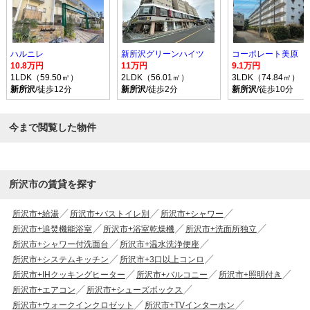
ハルニレ
新所沢グリーンハイツ
コーポレート美原
10.8万円
11万円
9.1万円
1LDK（59.50㎡）
2LDK（56.01㎡）
3LDK（74.84㎡）
新所沢
/徒歩12分
新所沢
/徒歩2分
新所沢
/徒歩10分
今まで閲覧した物件
所沢市の賃貸を探す
所沢市+給湯
所沢市+バストイレ別
所沢市+シャワー
所沢市+追焚機能浴室
所沢市+浴室乾燥機
所沢市+洗面所独立
所沢市+シャワー付洗面台
所沢市+温水洗浄便座
所沢市+システムキッチン
所沢市+3口以上コンロ
所沢市+IHクッキングヒーター
所沢市+バルコニー
所沢市+照明付き
所沢市+エアコン
所沢市+シューズボックス
所沢市+ウォークインクロゼット
所沢市+TVインターホン