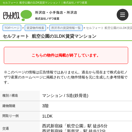
セルフォート 航空公園の1LDK賃貸マンション！｜株式会社ノザワ産業
TOPページ
賃貸物件検索
所沢市の賃貸情報一覧
セルフォート 航空公園の1LDK賃
セルフォート
航空公園の1LDK賃貸マンション
こちらの物件は掲載が終了しています。
※このページの情報は広告情報ではありません。過去から現在まで株式会社ノ
ザワ産業のホームぺージに掲載されていた物件情報を元に生成した参考情報で
す。
マンション / S造(鉄骨造)
種別 / 構造
3階
建物階建
1LDK
間取り一例
西武新宿線「航空公園」駅 徒歩5分
交通
西武新宿線「新所沢」駅 徒歩12分