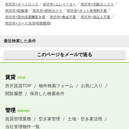
所沢市+オートロック
所沢市+エレベーター
所沢市+宅配ボックス
所沢市+駐輪場
所沢市+防犯カメラ
所沢市+ネット使用料不要
所沢市+室内洗濯機置き場
所沢市+敷金不要
所沢市+保証人不要
所沢市+カード決済(初期費用)
最近検索した条件
このページをメールで送る
賃貸
rent
所沢賃貸TOP
物件検索フォーム
お気に入り
閲覧履歴
保存した検索条件
管理
owner
賃貸管理業務
空き家管理
土地・空き家活用
当社管理物件一覧