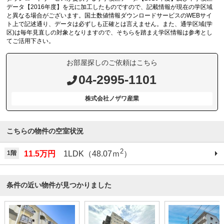
データ【2016年度】を元に加工したものですので、記載情報が現在の学区域
と異なる場合がございます。国土数値情報ダウンロードサービスのWEBサイ
ト上で記述通り、データは必ずしも正確とは言えません。また、通学区域(学
区)は毎年見直しの対象となりますので、そちらを踏まえ学区情報は参考とし
てご活用下さい。
お部屋探しのご依頼はこちら
04-2995-1101
株式会社ノザワ産業
こちらの物件の空室状況
2
1階
11.5万円
1LDK（48.07ｍ
）
条件の近い物件が見つかりました