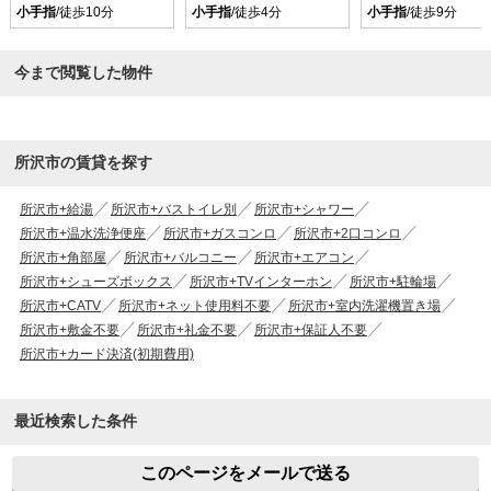
小手指
/徒歩10分
小手指
/徒歩4分
小手指
/徒歩9分
今まで閲覧した物件
所沢市の賃貸を探す
所沢市+給湯
所沢市+バストイレ別
所沢市+シャワー
所沢市+温水洗浄便座
所沢市+ガスコンロ
所沢市+2口コンロ
所沢市+角部屋
所沢市+バルコニー
所沢市+エアコン
所沢市+シューズボックス
所沢市+TVインターホン
所沢市+駐輪場
所沢市+CATV
所沢市+ネット使用料不要
所沢市+室内洗濯機置き場
所沢市+敷金不要
所沢市+礼金不要
所沢市+保証人不要
所沢市+カード決済(初期費用)
最近検索した条件
このページをメールで送る