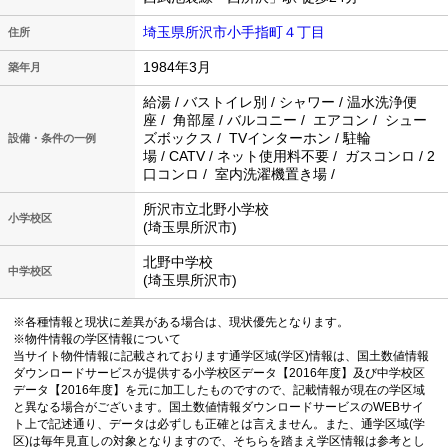
埼玉県所沢市小手指町４丁目
住所
1984年3月
築年月
給湯 / バストイレ別 / シャワー / 温水洗浄便
座 / 角部屋 / バルコニー / エアコン / シュー
ズボックス / TVインターホン / 駐輪
設備・条件の一例
場 / CATV / ネット使用料不要 / ガスコンロ / 2
口コンロ / 室内洗濯機置き場 /
所沢市立北野小学校
小学校区
(埼玉県所沢市)
北野中学校
中学校区
(埼玉県所沢市)
※各種情報と現状に差異がある場合は、現状優先となります。
※物件情報の学区情報について
当サイト物件情報に記載されております通学区域(学区)情報は、国土数値情報
ダウンロードサービスが提供する小学校区データ【2016年度】及び中学校区
データ【2016年度】を元に加工したものですので、記載情報が現在の学区域
と異なる場合がございます。国土数値情報ダウンロードサービスのWEBサイ
ト上で記述通り、データは必ずしも正確とは言えません。また、通学区域(学
区)は毎年見直しの対象となりますので、そちらを踏まえ学区情報は参考とし