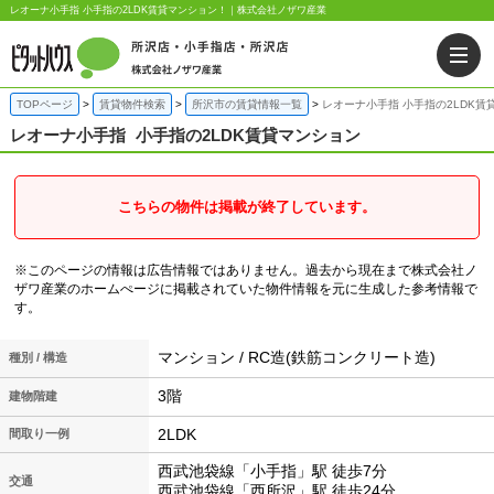
レオーナ小手指 小手指の2LDK賃貸マンション！｜株式会社ノザワ産業
TOPページ
賃貸物件検索
所沢市の賃貸情報一覧
レオーナ小手指 小手指の2LDK賃
レオーナ小手指
小手指の2LDK賃貸マンション
こちらの物件は掲載が終了しています。
※このページの情報は広告情報ではありません。過去から現在まで株式会社ノ
ザワ産業のホームぺージに掲載されていた物件情報を元に生成した参考情報で
す。
マンション / RC造(鉄筋コンクリート造)
種別 / 構造
3階
建物階建
2LDK
間取り一例
西武池袋線「小手指」駅 徒歩7分
交通
西武池袋線「西所沢」駅 徒歩24分