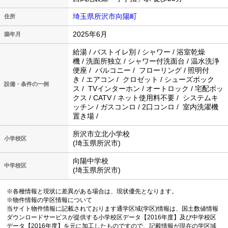
埼玉県所沢市向陽町
住所
2025年6月
築年月
給湯 / バストイレ別 / シャワー / 浴室乾燥
機 / 洗面所独立 / シャワー付洗面台 / 温水洗浄
便座 / バルコニー / フローリング / 照明付
き / エアコン / クロゼット / シューズボック
設備・条件の一例
ス / TVインターホン / オートロック / 宅配ボッ
クス / CATV / ネット使用料不要 / システムキ
ッチン / ガスコンロ / 2口コンロ / 室内洗濯機
置き場 /
所沢市立北小学校
小学校区
(埼玉県所沢市)
向陽中学校
中学校区
(埼玉県所沢市)
※各種情報と現状に差異がある場合は、現状優先となります。
※物件情報の学区情報について
当サイト物件情報に記載されております通学区域(学区)情報は、国土数値情報
ダウンロードサービスが提供する小学校区データ【2016年度】及び中学校区
データ【2016年度】を元に加工したものですので、記載情報が現在の学区域