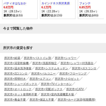
パティオはなおか
カインドネス所沢美原
フォンテ
6.8万円
6.1万円
6.85万円
1K（28.13㎡）
1K（22.28㎡）
1K（26.33㎡）
新所沢
/徒歩3分
新所沢
/徒歩13分
新所沢
/徒歩8分
今まで閲覧した物件
所沢市の賃貸を探す
所沢市+給湯
所沢市+バストイレ別
所沢市+シャワー
所沢市+浴室乾燥機
所沢市+洗面所独立
所沢市+シャワー付洗面台
所沢市+温水洗浄便座
所沢市+システムキッチン
所沢市+ガスコンロ
所沢市+2口コンロ
所沢市+バルコニー
所沢市+フローリング
所沢市+照明付き
所沢市+エアコン
所沢市+クロゼット
所沢市+シューズボックス
所沢市+TVインターホン
所沢市+オートロック
所沢市+宅配ボックス
所沢市+CATV
所沢市+ネット使用料不要
所沢市+室内洗濯機置き場
所沢市+敷金不要
所沢市+保証人不要
所沢市+カード決済(初期費用)