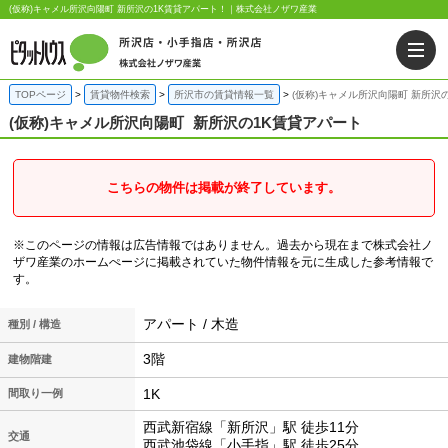
(仮称)キャメル所沢向陽町 新所沢の1K賃貸アパート！｜株式会社ノザワ産業
TOPページ
賃貸物件検索
所沢市の賃貸情報一覧
(仮称)キャメル所沢向陽町 新所沢
(仮称)キャメル所沢向陽町
新所沢の1K賃貸アパート
こちらの物件は掲載が終了しています。
※このページの情報は広告情報ではありません。過去から現在まで株式会社ノ
ザワ産業のホームぺージに掲載されていた物件情報を元に生成した参考情報で
す。
アパート / 木造
種別 / 構造
3階
建物階建
1K
間取り一例
西武新宿線「新所沢」駅 徒歩11分
交通
西武池袋線「小手指」駅 徒歩25分