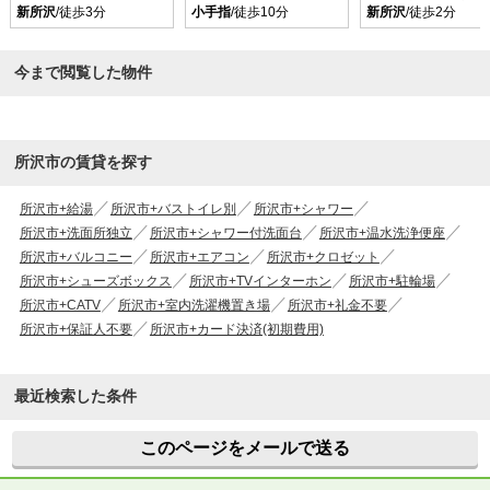
新所沢
/徒歩3分
小手指
/徒歩10分
新所沢
/徒歩2分
今まで閲覧した物件
所沢市の賃貸を探す
所沢市+給湯
所沢市+バストイレ別
所沢市+シャワー
所沢市+洗面所独立
所沢市+シャワー付洗面台
所沢市+温水洗浄便座
所沢市+バルコニー
所沢市+エアコン
所沢市+クロゼット
所沢市+シューズボックス
所沢市+TVインターホン
所沢市+駐輪場
所沢市+CATV
所沢市+室内洗濯機置き場
所沢市+礼金不要
所沢市+保証人不要
所沢市+カード決済(初期費用)
最近検索した条件
このページをメールで送る