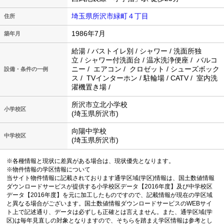
埼玉県所沢市緑町４丁目
住所
1986年7月
築年月
給湯 / バストイレ別 / シャワー / 洗面所独
立 / シャワー付洗面台 / 温水洗浄便座 / バルコ
ニー / エアコン / クロゼット / シューズボック
設備・条件の一例
ス / TVインターホン / 駐輪場 / CATV / 室内洗
濯機置き場 /
所沢市立北小学校
小学校区
(埼玉県所沢市)
向陽中学校
中学校区
(埼玉県所沢市)
※各種情報と現状に差異がある場合は、現状優先となります。
※物件情報の学区情報について
当サイト物件情報に記載されております通学区域(学区)情報は、国土数値情報
ダウンロードサービスが提供する小学校区データ【2016年度】及び中学校区
データ【2016年度】を元に加工したものですので、記載情報が現在の学区域
と異なる場合がございます。国土数値情報ダウンロードサービスのWEBサイ
ト上で記述通り、データは必ずしも正確とは言えません。また、通学区域(学
区)は毎年見直しの対象となりますので、そちらを踏まえ学区情報は参考とし