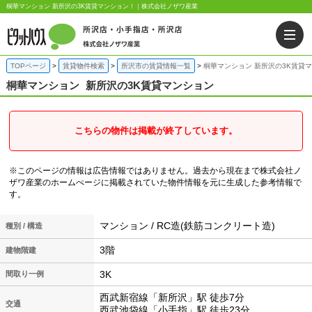
桐華マンション 新所沢の3K賃貸マンション！｜株式会社ノザワ産業
TOPページ
賃貸物件検索
所沢市の賃貸情報一覧
桐華マンション 新所沢の3K賃貸
桐華マンション
新所沢の3K賃貸マンション
こちらの物件は掲載が終了しています。
※このページの情報は広告情報ではありません。過去から現在まで株式会社ノ
ザワ産業のホームぺージに掲載されていた物件情報を元に生成した参考情報で
す。
マンション / RC造(鉄筋コンクリート造)
種別 / 構造
3階
建物階建
3K
間取り一例
西武新宿線「新所沢」駅 徒歩7分
交通
西武池袋線「小手指」駅 徒歩23分