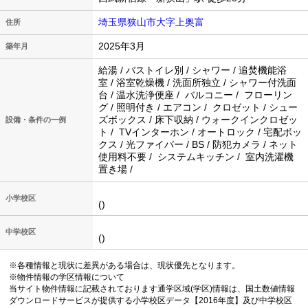
埼玉県狭山市大字上奥富
住所
2025年3月
築年月
給湯 / バストイレ別 / シャワー / 追焚機能浴
室 / 浴室乾燥機 / 洗面所独立 / シャワー付洗面
台 / 温水洗浄便座 / バルコニー / フローリン
グ / 照明付き / エアコン / クロゼット / シュー
ズボックス / 床下収納 / ウォークインクロゼッ
設備・条件の一例
ト / TVインターホン / オートロック / 宅配ボッ
クス / 光ファイバー / BS / 防犯カメラ / ネット
使用料不要 / システムキッチン / 室内洗濯機
置き場 /
小学校区
()
中学校区
()
※各種情報と現状に差異がある場合は、現状優先となります。
※物件情報の学区情報について
当サイト物件情報に記載されております通学区域(学区)情報は、国土数値情報
ダウンロードサービスが提供する小学校区データ【2016年度】及び中学校区