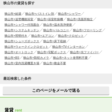
狭山市の賃貸を探す
狭山市+給湯
狭山市+バストイレ別
狭山市+シャワー
狭山市+追焚機能浴室
狭山市+浴室乾燥機
狭山市+洗面所独立
狭山市+シャワー付洗面台
狭山市+温水洗浄便座
狭山市+システムキッチン
狭山市+バルコニー
狭山市+フローリング
狭山市+照明付き
狭山市+エアコン
狭山市+クロゼット
狭山市+シューズボックス
狭山市+床下収納
狭山市+ウォークインクロゼット
狭山市+TVインターホン
狭山市+オートロック
狭山市+宅配ボックス
狭山市+光ファイバー
狭山市+BS
狭山市+防犯カメラ
狭山市+ネット使用料不要
狭山市+室内洗濯機置き場
狭山市+敷金不要
最近検索した条件
このページをメールで送る
賃貸
rent