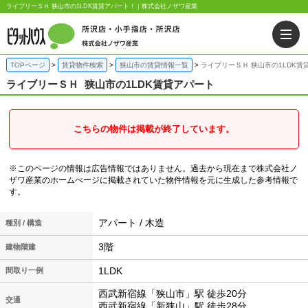
ライブリーＳＨ 狭山市の1LDK賃貸アパート！｜株式会社ノザワ産業
TOPページ
賃貸物件検索
狭山市の賃貸情報一覧
ライブリーＳＨ 狭山市の1LDK賃
ライブリーＳＨ
狭山市の1LDK賃貸アパート
こちらの物件は掲載が終了しています。
※このページの情報は広告情報ではありません。過去から現在まで株式会社ノ
ザワ産業のホームぺージに掲載されていた物件情報を元に生成した参考情報で
す。
アパート / 木造
種別 / 構造
3階
建物階建
1LDK
間取り一例
西武新宿線「狭山市」駅 徒歩20分
交通
西武新宿線「新狭山」駅 徒歩28分