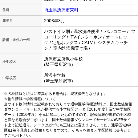
埼玉県所沢市東町
住所
2006年3月
築年月
バストイレ別 / 温水洗浄便座 / バルコニー / フ
ローリング / TVインターホン / オートロッ
設備・条件の一例
ク / 宅配ボックス / CATV / システムキッチ
ン / 室内洗濯機置き場 /
所沢市立所沢小学校
小学校区
(埼玉県所沢市)
所沢中学校
中学校区
(埼玉県所沢市)
※各種情報と現状に差異がある場合は、現状優先となります。
※物件情報の学区情報について
当サイト物件情報に記載されております通学区域(学区)情報は、国土数値情報
ダウンロードサービスが提供する小学校区データ【2016年度】及び中学校区
データ【2016年度】を元に加工したものですので、記載情報が現在の学区域
と異なる場合がございます。国土数値情報ダウンロードサービスのWEBサイ
ト上で記述通り、データは必ずしも正確とは言えません。また、通学区域(学
区)は毎年見直しの対象となりますので、そちらを踏まえ学区情報は参考とし
てご活用下さい。