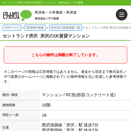
セントランド所沢 所沢の1K賃貸マンション！｜株式会社ノザワ産業
TOPページ
賃貸物件検索
所沢市の賃貸情報一覧
セントランド所沢 所沢の1K賃貸
セントランド所沢
所沢の1K賃貸マンション
こちらの物件は掲載が終了しています。
※このページの情報は広告情報ではありません。過去から現在まで株式会社ノ
ザワ産業のホームぺージに掲載されていた物件情報を元に生成した参考情報で
す。
マンション / RC造(鉄筋コンクリート造)
種別 / 構造
10階
建物階建
1K
間取り一例
西武池袋線「所沢」駅 徒歩7分
交通
西武新宿線「所沢」駅 徒歩7分