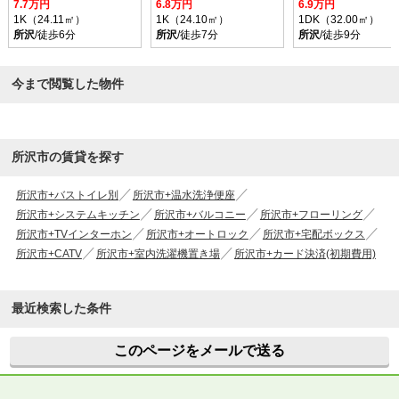
7.7万円
6.8万円
6.9万円
1K（24.11㎡）
1K（24.10㎡）
1DK（32.00㎡）
所沢
/徒歩6分
所沢
/徒歩7分
所沢
/徒歩9分
今まで閲覧した物件
所沢市の賃貸を探す
所沢市+バストイレ別
所沢市+温水洗浄便座
所沢市+システムキッチン
所沢市+バルコニー
所沢市+フローリング
所沢市+TVインターホン
所沢市+オートロック
所沢市+宅配ボックス
所沢市+CATV
所沢市+室内洗濯機置き場
所沢市+カード決済(初期費用)
最近検索した条件
このページをメールで送る