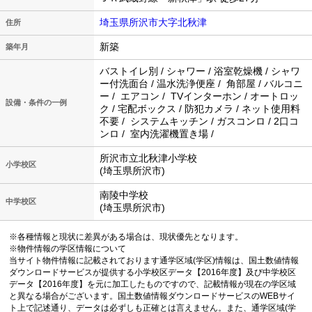
埼玉県所沢市大字北秋津
住所
新築
築年月
バストイレ別 / シャワー / 浴室乾燥機 / シャワ
ー付洗面台 / 温水洗浄便座 / 角部屋 / バルコニ
ー / エアコン / TVインターホン / オートロッ
設備・条件の一例
ク / 宅配ボックス / 防犯カメラ / ネット使用料
不要 / システムキッチン / ガスコンロ / 2口コ
ンロ / 室内洗濯機置き場 /
所沢市立北秋津小学校
小学校区
(埼玉県所沢市)
南陵中学校
中学校区
(埼玉県所沢市)
※各種情報と現状に差異がある場合は、現状優先となります。
※物件情報の学区情報について
当サイト物件情報に記載されております通学区域(学区)情報は、国土数値情報
ダウンロードサービスが提供する小学校区データ【2016年度】及び中学校区
データ【2016年度】を元に加工したものですので、記載情報が現在の学区域
と異なる場合がございます。国土数値情報ダウンロードサービスのWEBサイ
ト上で記述通り、データは必ずしも正確とは言えません。また、通学区域(学