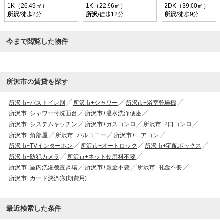
1K（26.49㎡）
1K（22.96㎡）
2DK（39.00㎡）
所沢
/徒歩2分
所沢
/徒歩12分
所沢
/徒歩9分
今まで閲覧した物件
所沢市の賃貸を探す
所沢市+バストイレ別
所沢市+シャワー
所沢市+浴室乾燥機
所沢市+シャワー付洗面台
所沢市+温水洗浄便座
所沢市+システムキッチン
所沢市+ガスコンロ
所沢市+2口コンロ
所沢市+角部屋
所沢市+バルコニー
所沢市+エアコン
所沢市+TVインターホン
所沢市+オートロック
所沢市+宅配ボックス
所沢市+防犯カメラ
所沢市+ネット使用料不要
所沢市+室内洗濯機置き場
所沢市+敷金不要
所沢市+礼金不要
所沢市+カード決済(初期費用)
最近検索した条件