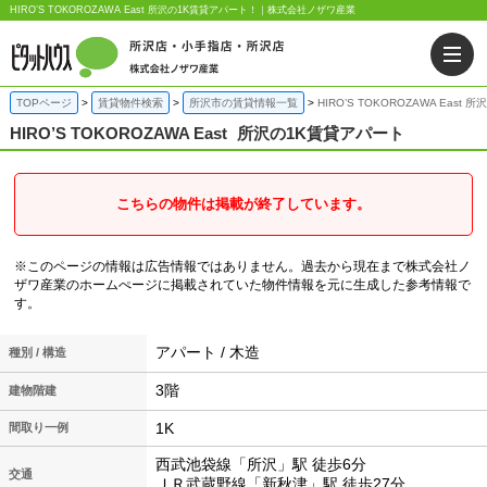
HIRO’S TOKOROZAWA East 所沢の1K賃貸アパート！｜株式会社ノザワ産業
TOPページ
賃貸物件検索
所沢市の賃貸情報一覧
HIRO’S TOKOROZAWA East
HIRO’S TOKOROZAWA East
所沢の1K賃貸アパート
こちらの物件は掲載が終了しています。
※このページの情報は広告情報ではありません。過去から現在まで株式会社ノ
ザワ産業のホームぺージに掲載されていた物件情報を元に生成した参考情報で
す。
アパート / 木造
種別 / 構造
3階
建物階建
1K
間取り一例
西武池袋線「所沢」駅 徒歩6分
交通
ＪＲ武蔵野線「新秋津」駅 徒歩27分