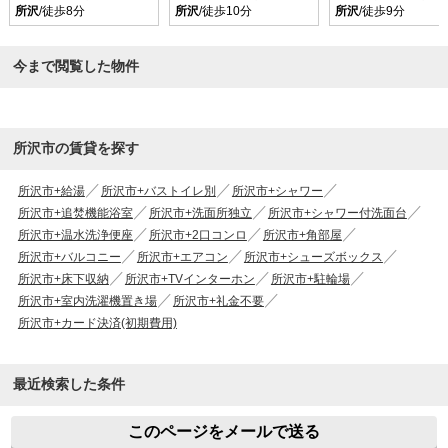
所沢
/徒歩8分
所沢
/徒歩10分
所沢
/徒歩9分
今まで閲覧した物件
所沢市の賃貸を探す
所沢市+給湯
所沢市+バストイレ別
所沢市+シャワー
所沢市+追焚機能浴室
所沢市+洗面所独立
所沢市+シャワー付洗面台
所沢市+温水洗浄便座
所沢市+2口コンロ
所沢市+角部屋
所沢市+バルコニー
所沢市+エアコン
所沢市+シューズボックス
所沢市+床下収納
所沢市+TVインターホン
所沢市+駐輪場
所沢市+室内洗濯機置き場
所沢市+礼金不要
所沢市+カード決済(初期費用)
最近検索した条件
このページをメールで送る