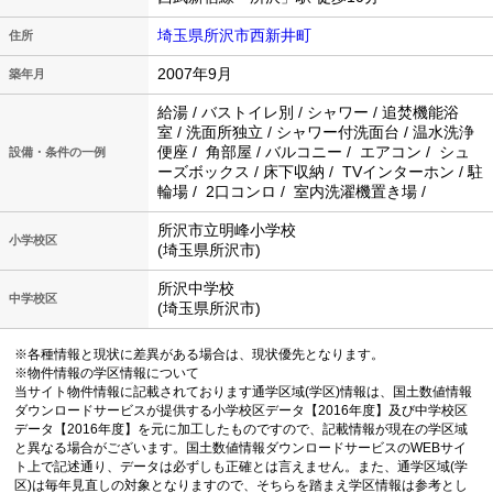
埼玉県所沢市西新井町
住所
2007年9月
築年月
給湯 / バストイレ別 / シャワー / 追焚機能浴
室 / 洗面所独立 / シャワー付洗面台 / 温水洗浄
便座 / 角部屋 / バルコニー / エアコン / シュ
設備・条件の一例
ーズボックス / 床下収納 / TVインターホン / 駐
輪場 / 2口コンロ / 室内洗濯機置き場 /
所沢市立明峰小学校
小学校区
(埼玉県所沢市)
所沢中学校
中学校区
(埼玉県所沢市)
※各種情報と現状に差異がある場合は、現状優先となります。
※物件情報の学区情報について
当サイト物件情報に記載されております通学区域(学区)情報は、国土数値情報
ダウンロードサービスが提供する小学校区データ【2016年度】及び中学校区
データ【2016年度】を元に加工したものですので、記載情報が現在の学区域
と異なる場合がございます。国土数値情報ダウンロードサービスのWEBサイ
ト上で記述通り、データは必ずしも正確とは言えません。また、通学区域(学
区)は毎年見直しの対象となりますので、そちらを踏まえ学区情報は参考とし