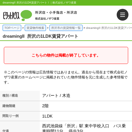
dreamingII 所沢の1LDK賃貸アパート！｜株式会社ノザワ産業
TOPページ
賃貸物件検索
所沢市の賃貸情報一覧
dreamingII 所沢の1LDK賃貸アパ
dreamingII
所沢の1LDK賃貸アパート
こちらの物件は掲載が終了しています。
※このページの情報は広告情報ではありません。過去から現在まで株式会社ノ
ザワ産業のホームぺージに掲載されていた物件情報を元に生成した参考情報で
す。
アパート / 木造
種別 / 構造
2階
建物階建
1LDK
間取り一例
西武池袋線「所沢」駅 東中学校入口 バス乗
車時間11分 停歩3分
交通