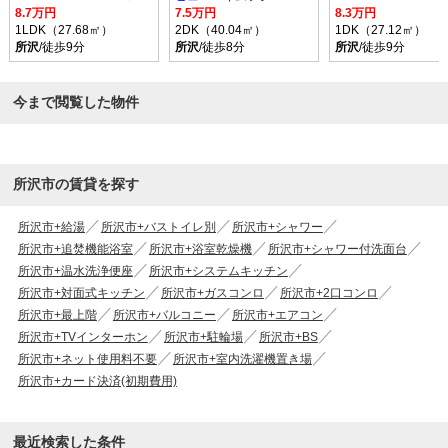
8.7万円
7.5万円
8.3万円
1LDK（27.68㎡）
2DK（40.04㎡）
1DK（27.12㎡）
所沢
/徒歩9分
所沢
/徒歩8分
所沢
/徒歩9分
今まで閲覧した物件
所沢市の賃貸を探す
所沢市+給湯
所沢市+バストイレ別
所沢市+シャワー
所沢市+追焚機能浴室
所沢市+浴室乾燥機
所沢市+シャワー付洗面台
所沢市+温水洗浄便座
所沢市+システムキッチン
所沢市+対面式キッチン
所沢市+ガスコンロ
所沢市+2口コンロ
所沢市+最上階
所沢市+バルコニー
所沢市+エアコン
所沢市+TVインターホン
所沢市+駐輪場
所沢市+BS
所沢市+ネット使用料不要
所沢市+室内洗濯機置き場
所沢市+カード決済(初期費用)
最近検索した条件