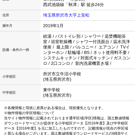
西武池袋線「秋津」駅 徒歩24分
埼玉県所沢市大字上安松
住所
2019年1月
築年月
給湯 / バストイレ別 / シャワー / 追焚機能浴
室 / 浴室乾燥機 / シャワー付洗面台 / 温水洗浄
便座 / 最上階 / バルコニー / エアコン / TVイ
設備・条件の一例
ンターホン / 駐輪場 / BS / ネット使用料不要 /
システムキッチン / 対面式キッチン / ガスコン
ロ / 2口コンロ / 室内洗濯機置き場 /
所沢市立牛沼小学校
小学校区
(埼玉県所沢市)
東中学校
中学校区
(埼玉県所沢市)
※各種情報と現状に差異がある場合は、現状優先となります。
※物件情報の学区情報について
当サイト物件情報に記載されております通学区域(学区)情報は、国土数値情報
ダウンロードサービスが提供する小学校区データ【2016年度】及び中学校区
データ【2016年度】を元に加工したものですので、記載情報が現在の学区域
と異なる場合がございます。国土数値情報ダウンロードサービスのWEBサイ