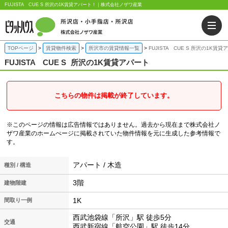
FUJISTA CUE S 所沢の1K賃貸アパート！｜株式会社ノザワ産業
TOPページ
賃貸物件検索
所沢市の賃貸情報一覧
FUJISTA CUE S 所沢の1K賃
FUJISTA CUE S
所沢の1K賃貸アパート
こちらの物件は掲載が終了しています。
※このページの情報は広告情報ではありません。過去から現在まで株式会社ノ
ザワ産業のホームぺージに掲載されていた物件情報を元に生成した参考情報で
す。
アパート / 木造
種別 / 構造
3階
建物階建
1K
間取り一例
西武池袋線「所沢」駅 徒歩5分
交通
西武新宿線「航空公園」駅 徒歩14分