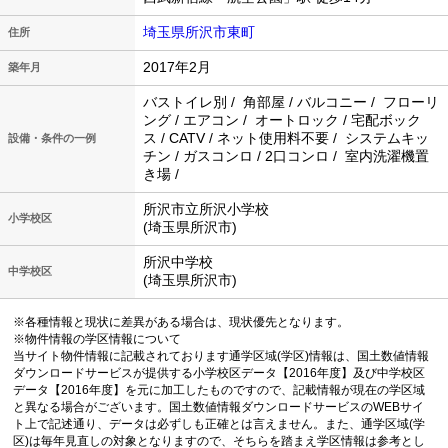
埼玉県所沢市東町
住所
2017年2月
築年月
バストイレ別 / 角部屋 / バルコニー / フローリ
ング / エアコン / オートロック / 宅配ボック
ス / CATV / ネット使用料不要 / システムキッ
設備・条件の一例
チン / ガスコンロ / 2口コンロ / 室内洗濯機置
き場 /
所沢市立所沢小学校
小学校区
(埼玉県所沢市)
所沢中学校
中学校区
(埼玉県所沢市)
※各種情報と現状に差異がある場合は、現状優先となります。
※物件情報の学区情報について
当サイト物件情報に記載されております通学区域(学区)情報は、国土数値情報
ダウンロードサービスが提供する小学校区データ【2016年度】及び中学校区
データ【2016年度】を元に加工したものですので、記載情報が現在の学区域
と異なる場合がございます。国土数値情報ダウンロードサービスのWEBサイ
ト上で記述通り、データは必ずしも正確とは言えません。また、通学区域(学
区)は毎年見直しの対象となりますので、そちらを踏まえ学区情報は参考とし