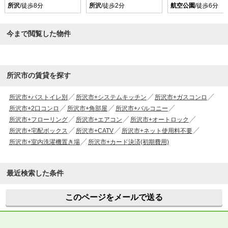
所沢
/徒歩8分
所沢
/徒歩2分
航空公園
/徒歩6分
今まで閲覧した物件
所沢市の賃貸を探す
所沢市+バストイレ別
所沢市+システムキッチン
所沢市+ガスコンロ
所沢市+2口コンロ
所沢市+角部屋
所沢市+バルコニー
所沢市+フローリング
所沢市+エアコン
所沢市+オートロック
所沢市+宅配ボックス
所沢市+CATV
所沢市+ネット使用料不要
所沢市+室内洗濯機置き場
所沢市+カード決済(初期費用)
最近検索した条件
このページをメールで送る