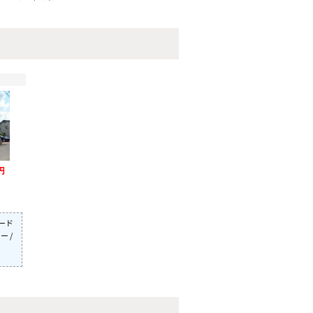
円
カード
ー /