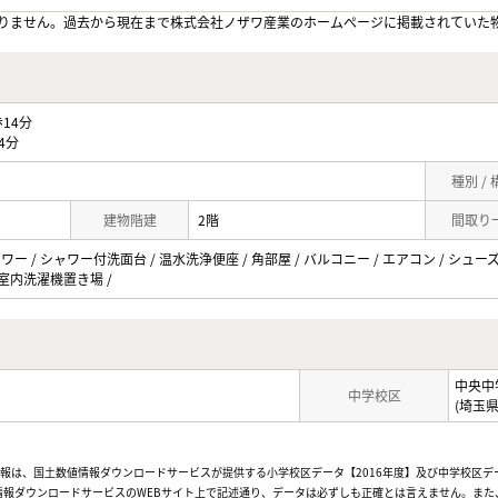
りません。過去から現在まで株式会社ノザワ産業のホームぺージに掲載されていた
14分
4分
種別 /
建物階建
2階
間取り
ャワー / シャワー付洗面台 / 温水洗浄便座 / 角部屋 / バルコニー / エアコン / シュ
V / 室内洗濯機置き場 /
中央中
中学校区
(埼玉
情報は、国土数値情報ダウンロードサービスが提供する小学校区データ【2016年度】及び中学校区デ
報ダウンロードサービスのWEBサイト上で記述通り、データは必ずしも正確とは言えません。また、