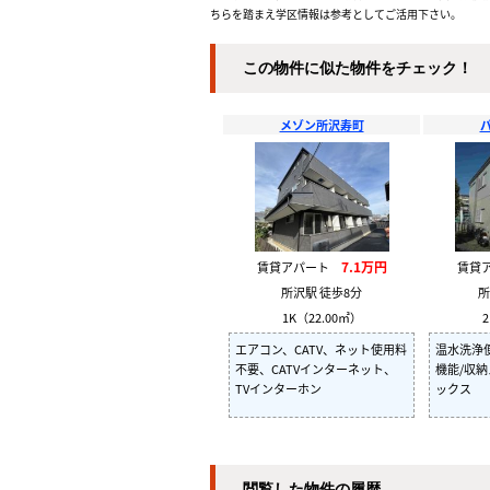
ちらを踏まえ学区情報は参考としてご活用下さい。
この物件に似た物件をチェック！
メゾン所沢寿町
7.1万円
賃貸アパート
賃貸
所沢駅 徒歩8分
所
1K（22.00㎡）
2
エアコン、CATV、ネット使用料
温水洗浄便座
不要、CATVインターネット、
機能/収納
TVインターホン
ックス
閲覧した物件の履歴