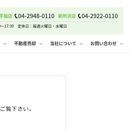
04-2948-0110
04-2922-0110
手指店
新所沢店
戸建て
諸費用
人情報保護方針
その他の問合せ
仲介と買取の違い
賃貸vs持ち家
0～17:30 定休日：毎週火曜日・水曜日
不動産売却
当社について
お問い合わせ
戸建て
諸費用
人情報保護方針
無料賃料査定
その他の問合せ
仲介と買取の違い
賃貸vs持ち家
採用情報
無料売却査定