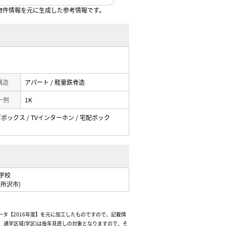
物件情報を元に生成した参考情報です。
 構造
アパート / 軽量鉄骨造
一例
1K
ーズボックス / TVインターホン / 宅配ボック
学校
県所沢市)
ータ【2016年度】を元に加工したものですので、記載情
通学区域(学区)は毎年見直しの対象となりますので、そ