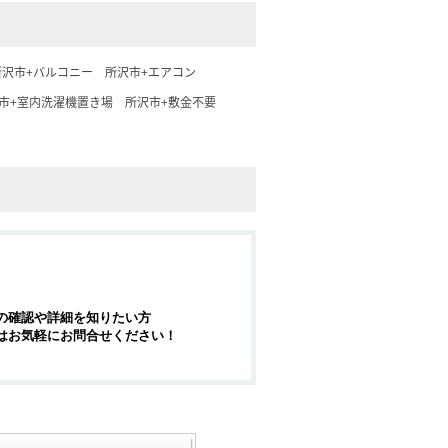
所沢市+バルコニー
所沢市+エアコン
市+室内洗濯機置き場
所沢市+敷金不要
の確認や詳細を知りたい方
はお気軽にお問合せください！