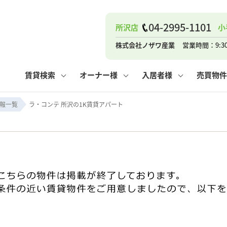
04-2995-1101
所沢店
小
ナー
お知らせ
購入までの流れ
管理物件一覧
お気に入り
業者の選び方
その他の問合せ
住まいのトラブルQ&A
お客様の声
閲覧履歴
管理のご依頼
よくある質問
媒介契約の種類
スタッフブログ
お住まいの解約手続き
保存した検索条件
マンションVS
売却時の
個
株式会社ノザワ産業
営業時間：9:3
高く売るポイント
よくある質問
相続
賃貸検索
オーナー様
入居者様
売買物件
ウス小手指店
コンテナ
ピタットハウス新所沢店
報一覧
ラ・コンテ 所沢の1K賃貸アパート
ナー
お知らせ
購入までの流れ
空き家管理
お気に入り
業者の選び方
その他の問合せ
住まいのトラブルQ&A
お客様の声
管理物件一覧
閲覧履歴
よくある質問
媒介契約の種類
スタッフブログ
お住まいの解約手続き
保存した検索条件
管理のご依頼
マンションVS
売却時の
個
高く売るポイント
よくある質問
相続
ウス小手指店
コンテナ
ピタットハウス新所沢店