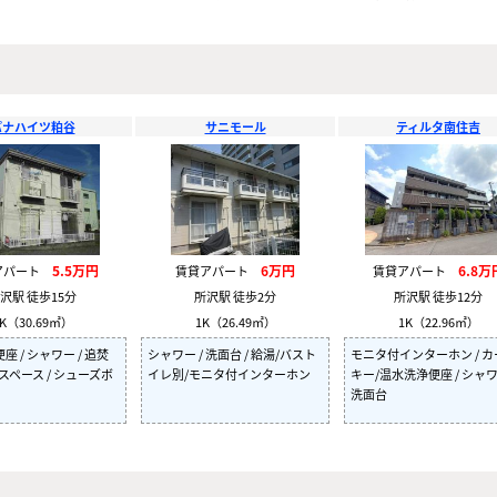
パナハイツ粕谷
サニモール
ティルタ南住吉
5.5万円
6万円
6.8万
アパート
賃貸アパート
賃貸アパート
沢駅 徒歩15分
所沢駅 徒歩2分
所沢駅 徒歩12分
K（30.69㎡）
1K（26.49㎡）
1K（22.96㎡）
 / シャワー / 追焚
シャワー / 洗面台 / 給湯/バスト
モニタ付インターホン / 
スペース / シューズボ
イレ別/モニタ付インターホン
キー/温水洗浄便座 / シャワ
洗面台