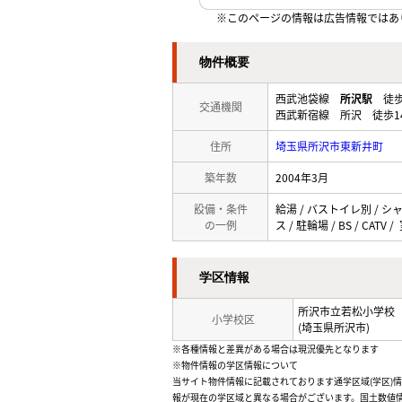
※このページの情報は広告情報ではあ
物件概要
西武池袋線
所沢駅
徒歩
交通機関
西武新宿線 所沢 徒歩1
住所
埼玉県所沢市東新井町
築年数
2004年3月
設備・条件
給湯 / バストイレ別 / シ
の一例
ス / 駐輪場 / BS / CAT
学区情報
所沢市立若松小学校
小学校区
(埼玉県所沢市)
※各種情報と差異がある場合は現況優先となります
※物件情報の学区情報について
当サイト物件情報に記載されております通学区域(学区)
報が現在の学区域と異なる場合がございます。国土数値情