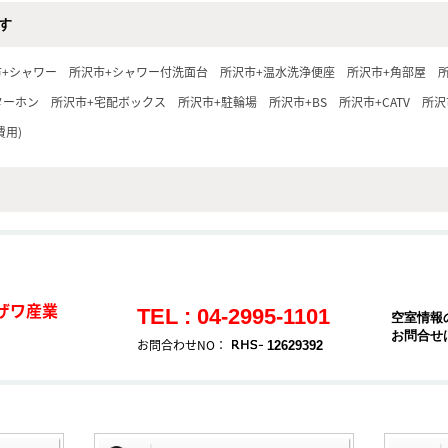
す
市+シャワー
所沢市+シャワー付洗面台
所沢市+温水洗浄便座
所沢市+角部屋
ターホン
所沢市+宅配ボックス
所沢市+駐輪場
所沢市+BS
所沢市+CATV
所沢
費用)
ザワ産業
TEL : 04-2995-1101
空室情報
お問合せ
お問合わせNO：
12629392