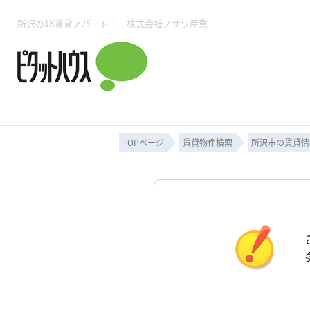
所沢の1K賃貸アパート！｜株式会社ノザワ産業
所沢賃貸TOP
賃貸管理業務
入居者様用ページTOP
売買物件一覧
無料売却査定
会社概要
ご来店予約
スタッフ紹介
お住まいの解約手続き
土地・空き家活用
購入時の諸費用
仲介手数料について
物件検索フォーム
入居中のマ
必要な書類
売却の流れ
月極駐車場
ピタットハウス所沢店
事業用物件
ピタットハ
TOPページ
賃貸物件検索
所沢市の賃貸情
所沢賃貸TOP
賃貸管理業務
入居者様用ページTOP
売買物件一覧
無料売却査定
会社概要
ご来店予約
スタッフ紹介
お住まいの解約手続き
土地・空き家活用
購入時の諸費用
仲介手数料について
物件検索フォーム
入居中のマ
必要な書類
売却の流れ
月極駐車場
ピタットハウス所沢店
事業用物件
ピタットハ