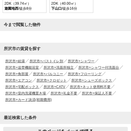
2DK（39.74㎡）
2DK（40.00㎡）
遊園地西
/徒歩8分
下山口
/徒歩16分
今まで閲覧した物件
所沢市の賃貸を探す
所沢市+給湯
所沢市+バストイレ別
所沢市+シャワー
所沢市+追焚機能浴室
所沢市+洗面所独立
所沢市+シャワー付洗面台
所沢市+角部屋
所沢市+バルコニー
所沢市+フローリング
所沢市+エアコン
所沢市+クロゼット
所沢市+シューズボックス
所沢市+宅配ボックス
所沢市+CATV
所沢市+ネット使用料不要
所沢市+室内洗濯機置き場
所沢市+礼金不要
所沢市+保証人不要
所沢市+カード決済(初期費用)
最近検索した条件