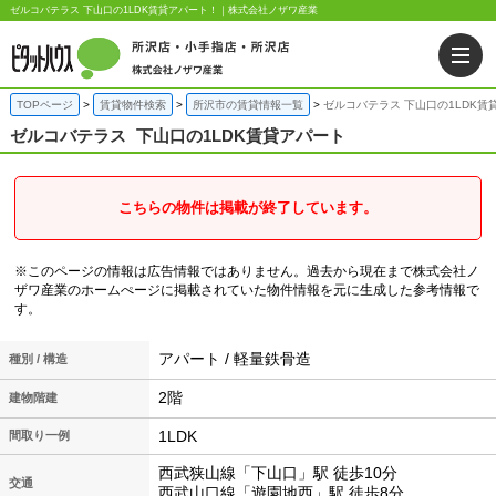
ゼルコバテラス 下山口の1LDK賃貸アパート！｜株式会社ノザワ産業
TOPページ
賃貸物件検索
所沢市の賃貸情報一覧
ゼルコバテラス 下山口の1LDK賃
ゼルコバテラス
下山口の1LDK賃貸アパート
こちらの物件は掲載が終了しています。
※このページの情報は広告情報ではありません。過去から現在まで株式会社ノ
ザワ産業のホームぺージに掲載されていた物件情報を元に生成した参考情報で
す。
アパート / 軽量鉄骨造
種別 / 構造
2階
建物階建
1LDK
間取り一例
西武狭山線「下山口」駅 徒歩10分
交通
西武山口線「遊園地西」駅 徒歩8分