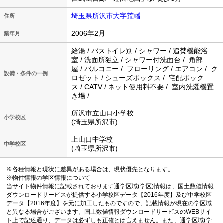
埼玉県所沢市大字荒幡
住所
2006年2月
築年月
給湯 / バストイレ別 / シャワー / 追焚機能浴
室 / 洗面所独立 / シャワー付洗面台 / 角部
屋 / バルコニー / フローリング / エアコン / ク
設備・条件の一例
ロゼット / シューズボックス / 宅配ボック
ス / CATV / ネット使用料不要 / 室内洗濯機置
き場 /
所沢市立山口小学校
小学校区
(埼玉県所沢市)
上山口中学校
中学校区
(埼玉県所沢市)
※各種情報と現状に差異がある場合は、現状優先となります。
※物件情報の学区情報について
当サイト物件情報に記載されております通学区域(学区)情報は、国土数値情報
ダウンロードサービスが提供する小学校区データ【2016年度】及び中学校区
データ【2016年度】を元に加工したものですので、記載情報が現在の学区域
と異なる場合がございます。国土数値情報ダウンロードサービスのWEBサイ
ト上で記述通り、データは必ずしも正確とは言えません。また、通学区域(学