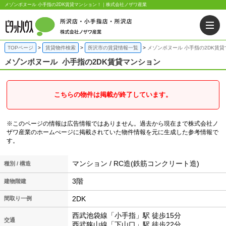
メゾンボヌール 小手指の2DK賃貸マンション！｜株式会社ノザワ産業
TOPページ
賃貸物件検索
所沢市の賃貸情報一覧
メゾンボヌール 小手指の2DK賃
メゾンボヌール
小手指の2DK賃貸マンション
こちらの物件は掲載が終了しています。
※このページの情報は広告情報ではありません。過去から現在まで株式会社ノ
ザワ産業のホームぺージに掲載されていた物件情報を元に生成した参考情報で
す。
マンション / RC造(鉄筋コンクリート造)
種別 / 構造
3階
建物階建
2DK
間取り一例
西武池袋線「小手指」駅 徒歩15分
交通
西武狭山線「下山口」駅 徒歩22分