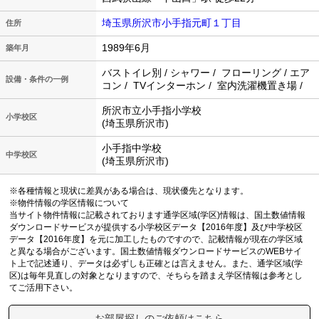
埼玉県所沢市小手指元町１丁目
住所
1989年6月
築年月
バストイレ別 / シャワー / フローリング / エア
設備・条件の一例
コン / TVインターホン / 室内洗濯機置き場 /
所沢市立小手指小学校
小学校区
(埼玉県所沢市)
小手指中学校
中学校区
(埼玉県所沢市)
※各種情報と現状に差異がある場合は、現状優先となります。
※物件情報の学区情報について
当サイト物件情報に記載されております通学区域(学区)情報は、国土数値情報
ダウンロードサービスが提供する小学校区データ【2016年度】及び中学校区
データ【2016年度】を元に加工したものですので、記載情報が現在の学区域
と異なる場合がございます。国土数値情報ダウンロードサービスのWEBサイ
ト上で記述通り、データは必ずしも正確とは言えません。また、通学区域(学
区)は毎年見直しの対象となりますので、そちらを踏まえ学区情報は参考とし
てご活用下さい。
お部屋探しのご依頼はこちら