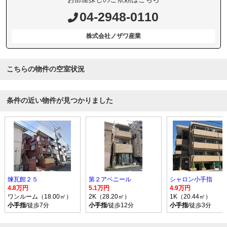
04-2948-0110
株式会社ノザワ産業
こちらの物件の空室状況
条件の近い物件が見つかりました
煉瓦館２５
第２アベニール
シャロン小手指
4.8万円
5.1万円
4.9万円
ワンルーム（18.00㎡）
2K（28.20㎡）
1K（20.44㎡）
小手指
/徒歩7分
小手指
/徒歩12分
小手指
/徒歩3分