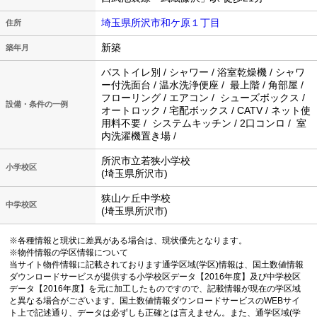
埼玉県所沢市和ケ原１丁目
住所
新築
築年月
バストイレ別 / シャワー / 浴室乾燥機 / シャワ
ー付洗面台 / 温水洗浄便座 / 最上階 / 角部屋 /
フローリング / エアコン / シューズボックス /
設備・条件の一例
オートロック / 宅配ボックス / CATV / ネット使
用料不要 / システムキッチン / 2口コンロ / 室
内洗濯機置き場 /
所沢市立若狭小学校
小学校区
(埼玉県所沢市)
狭山ケ丘中学校
中学校区
(埼玉県所沢市)
※各種情報と現状に差異がある場合は、現状優先となります。
※物件情報の学区情報について
当サイト物件情報に記載されております通学区域(学区)情報は、国土数値情報
ダウンロードサービスが提供する小学校区データ【2016年度】及び中学校区
データ【2016年度】を元に加工したものですので、記載情報が現在の学区域
と異なる場合がございます。国土数値情報ダウンロードサービスのWEBサイ
ト上で記述通り、データは必ずしも正確とは言えません。また、通学区域(学