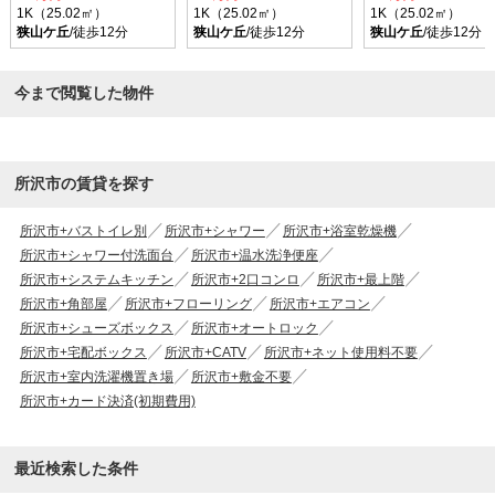
1K（25.02㎡）
1K（25.02㎡）
1K（25.02㎡）
狭山ケ丘
/徒歩12分
狭山ケ丘
/徒歩12分
狭山ケ丘
/徒歩12分
今まで閲覧した物件
所沢市の賃貸を探す
所沢市+バストイレ別
所沢市+シャワー
所沢市+浴室乾燥機
所沢市+シャワー付洗面台
所沢市+温水洗浄便座
所沢市+システムキッチン
所沢市+2口コンロ
所沢市+最上階
所沢市+角部屋
所沢市+フローリング
所沢市+エアコン
所沢市+シューズボックス
所沢市+オートロック
所沢市+宅配ボックス
所沢市+CATV
所沢市+ネット使用料不要
所沢市+室内洗濯機置き場
所沢市+敷金不要
所沢市+カード決済(初期費用)
最近検索した条件