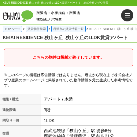
KEIAI RESIDENCE 狭山ヶ丘 狭山ケ丘の1LDK賃貸アパート！｜株式会社ノザワ産業
TOPページ
賃貸物件検索
所沢市の賃貸情報一覧
KEIAI RESIDENCE 狭山ヶ丘
KEIAI RESIDENCE 狭山ヶ丘
狭山ケ丘の1LDK賃貸アパート
こちらの物件は掲載が終了しています。
※このページの情報は広告情報ではありません。過去から現在まで株式会社ノ
ザワ産業のホームぺージに掲載されていた物件情報を元に生成した参考情報で
す。
アパート / 木造
種別 / 構造
3階
建物階建
1LDK
間取り一例
西武池袋線「狭山ケ丘」駅 徒歩6分
交通
西武池袋線「武蔵藤沢」駅 徒歩21分