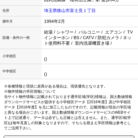
埼玉県狭山市富士見１丁目
住所
1994年2月
築年月
給湯 / シャワー / バルコニー / エアコン / TV
インターホン / BS / CATV / 防犯カメラ / ネッ
設備・条件の一例
ト使用料不要 / 室内洗濯機置き場 /
小学校区
()
中学校区
()
※各種情報と現状に差異がある場合は、現状優先となります。
※物件情報の学区情報について
当サイト物件情報に記載されております通学区域(学区)情報は、国土数値情報
ダウンロードサービスが提供する小学校区データ【2016年度】及び中学校区
データ【2016年度】を元に加工したものですので、記載情報が現在の学区域
と異なる場合がございます。国土数値情報ダウンロードサービスのWEBサイ
ト上で記述通り、データは必ずしも正確とは言えません。また、通学区域(学
区)は毎年見直しの対象となりますので、そちらを踏まえ学区情報は参考とし
てご活用下さい。