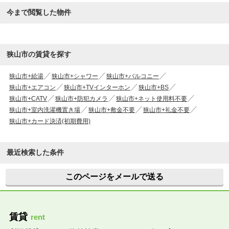
今まで閲覧した物件
狭山市の賃貸を探す
狭山市+給湯
狭山市+シャワー
狭山市+バルコニー
狭山市+エアコン
狭山市+TVインターホン
狭山市+BS
狭山市+CATV
狭山市+防犯カメラ
狭山市+ネット使用料不要
狭山市+室内洗濯機置き場
狭山市+敷金不要
狭山市+礼金不要
狭山市+カード決済(初期費用)
最近検索した条件
このページをメールで送る
賃貸
rent