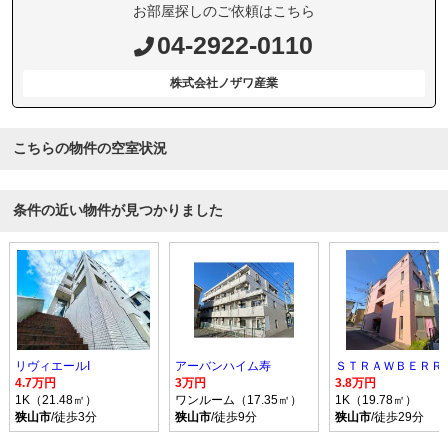
お部屋探しのご依頼はこちら
04-2922-0110
株式会社ノザワ産業
こちらの物件の空室状況
条件の近い物件が見つかりました
リヴィエールI
アーバンハイム寿
4.7万円
3万円
3.8万円
1K（21.48㎡）
ワンルーム（17.35㎡）
1K（19.78㎡）
狭山市
/徒歩3分
狭山市
/徒歩9分
狭山市
/徒歩29分