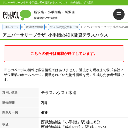
アニバーサリープラザ 小手指の4DK賃貸テラスハウス！｜株式会社ノザワ産業
TOPページ
賃貸物件検索
所沢市の賃貸情報一覧
アニバーサリープラザ 小手指の4
アニバーサリープラザ
小手指の4DK賃貸テラスハウス
こちらの物件は掲載が終了しています。
※このページの情報は広告情報ではありません。過去から現在まで株式会社ノ
ザワ産業のホームぺージに掲載されていた物件情報を元に生成した参考情報で
す。
テラスハウス / 木造
種別 / 構造
2階
建物階建
4DK
間取り一例
西武池袋線「小手指」駅 徒歩8分
交通
西武池袋線「狭山ケ丘」駅 徒歩22分