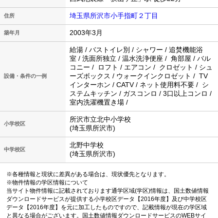
埼玉県所沢市小手指町２丁目
住所
2003年3月
築年月
給湯 / バストイレ別 / シャワー / 追焚機能浴
室 / 洗面所独立 / 温水洗浄便座 / 角部屋 / バル
コニー / ロフト / エアコン / クロゼット / シュ
ーズボックス / ウォークインクロゼット / TV
設備・条件の一例
インターホン / CATV / ネット使用料不要 / シ
ステムキッチン / ガスコンロ / 3口以上コンロ /
室内洗濯機置き場 /
所沢市立北中小学校
小学校区
(埼玉県所沢市)
北野中学校
中学校区
(埼玉県所沢市)
※各種情報と現状に差異がある場合は、現状優先となります。
※物件情報の学区情報について
当サイト物件情報に記載されております通学区域(学区)情報は、国土数値情報
ダウンロードサービスが提供する小学校区データ【2016年度】及び中学校区
データ【2016年度】を元に加工したものですので、記載情報が現在の学区域
と異なる場合がございます。国土数値情報ダウンロードサービスのWEBサイ