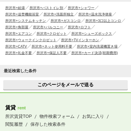
所沢市+給湯
所沢市+バストイレ別
所沢市+シャワー
所沢市+追焚機能浴室
所沢市+洗面所独立
所沢市+温水洗浄便座
所沢市+システムキッチン
所沢市+ガスコンロ
所沢市+3口以上コンロ
所沢市+角部屋
所沢市+バルコニー
所沢市+ロフト
所沢市+エアコン
所沢市+クロゼット
所沢市+シューズボックス
所沢市+ウォークインクロゼット
所沢市+TVインターホン
所沢市+CATV
所沢市+ネット使用料不要
所沢市+室内洗濯機置き場
所沢市+礼金不要
所沢市+保証人不要
所沢市+カード決済(初期費用)
最近検索した条件
このページをメールで送る
賃貸
rent
所沢賃貸TOP
物件検索フォーム
お気に入り
閲覧履歴
保存した検索条件