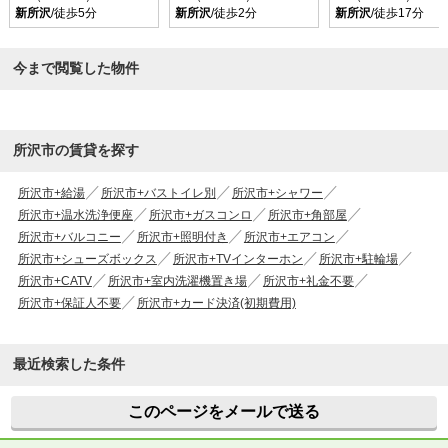
新所沢
/徒歩5分
新所沢
/徒歩2分
新所沢
/徒歩17分
今まで閲覧した物件
所沢市の賃貸を探す
所沢市+給湯
所沢市+バストイレ別
所沢市+シャワー
所沢市+温水洗浄便座
所沢市+ガスコンロ
所沢市+角部屋
所沢市+バルコニー
所沢市+照明付き
所沢市+エアコン
所沢市+シューズボックス
所沢市+TVインターホン
所沢市+駐輪場
所沢市+CATV
所沢市+室内洗濯機置き場
所沢市+礼金不要
所沢市+保証人不要
所沢市+カード決済(初期費用)
最近検索した条件
このページをメールで送る