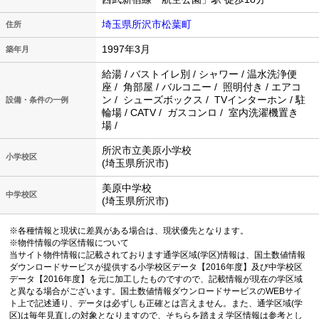
埼玉県所沢市松葉町
住所
1997年3月
築年月
給湯 / バストイレ別 / シャワー / 温水洗浄便
座 / 角部屋 / バルコニー / 照明付き / エアコ
ン / シューズボックス / TVインターホン / 駐
設備・条件の一例
輪場 / CATV / ガスコンロ / 室内洗濯機置き
場 /
所沢市立美原小学校
小学校区
(埼玉県所沢市)
美原中学校
中学校区
(埼玉県所沢市)
※各種情報と現状に差異がある場合は、現状優先となります。
※物件情報の学区情報について
当サイト物件情報に記載されております通学区域(学区)情報は、国土数値情報
ダウンロードサービスが提供する小学校区データ【2016年度】及び中学校区
データ【2016年度】を元に加工したものですので、記載情報が現在の学区域
と異なる場合がございます。国土数値情報ダウンロードサービスのWEBサイ
ト上で記述通り、データは必ずしも正確とは言えません。また、通学区域(学
区)は毎年見直しの対象となりますので、そちらを踏まえ学区情報は参考とし