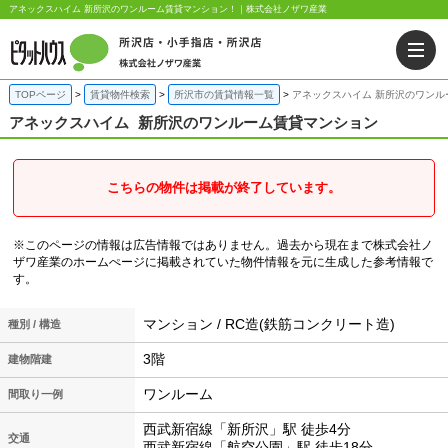
アネックスハイム 新所沢のワンルーム賃貸マンション！｜株式会社ノザワ産業
TOPページ
賃貸物件検索
所沢市の賃貸情報一覧
アネックスハイム 新所沢のワンル
アネックスハイム
新所沢のワンルーム賃貸マンション
こちらの物件は掲載が終了しています。
※このページの情報は広告情報ではありません。過去から現在まで株式会社ノ
ザワ産業のホームぺージに掲載されていた物件情報を元に生成した参考情報で
す。
マンション / RC造(鉄筋コンクリート造)
種別 / 構造
3階
建物階建
ワンルーム
間取り一例
西武新宿線「新所沢」駅 徒歩4分
交通
西武新宿線「航空公園」駅 徒歩18分