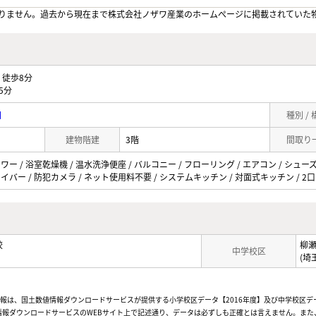
りません。過去から現在まで株式会社ノザワ産業のホームぺージに掲載されていた
徒歩8分
5分
目
種別 /
建物階建
3階
間取り
ャワー / 浴室乾燥機 / 温水洗浄便座 / バルコニー / フローリング / エアコン / シュ
ァイバー / 防犯カメラ / ネット使用料不要 / システムキッチン / 対面式キッチン / 2
校
柳
中学校区
(埼
情報は、国土数値情報ダウンロードサービスが提供する小学校区データ【2016年度】及び中学校区デ
報ダウンロードサービスのWEBサイト上で記述通り、データは必ずしも正確とは言えません。また、