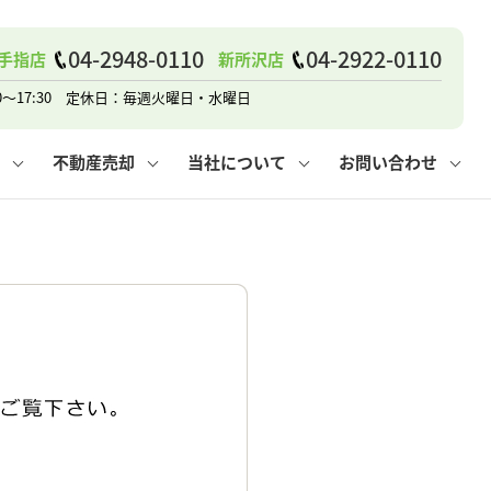
04-2948-0110
04-2922-0110
手指店
新所沢店
戸建て
諸費用
人情報保護方針
その他の問合せ
仲介と買取の違い
賃貸vs持ち家
0～17:30 定休日：毎週火曜日・水曜日
不動産売却
当社について
お問い合わせ
戸建て
諸費用
人情報保護方針
無料賃料査定
その他の問合せ
仲介と買取の違い
賃貸vs持ち家
採用情報
無料売却査定