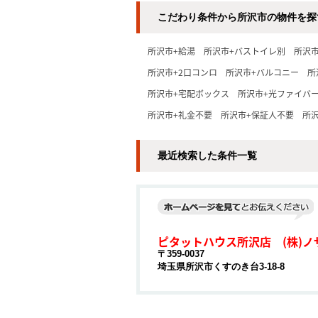
こだわり条件から所沢市の物件を探
所沢市+給湯
所沢市+バストイレ別
所沢
所沢市+2口コンロ
所沢市+バルコニー
所
所沢市+宅配ボックス
所沢市+光ファイバ
所沢市+礼金不要
所沢市+保証人不要
所沢
最近検索した条件一覧
ピタットハウス所沢店 (株)ノ
〒359-0037
埼玉県所沢市くすのき台3-18-8