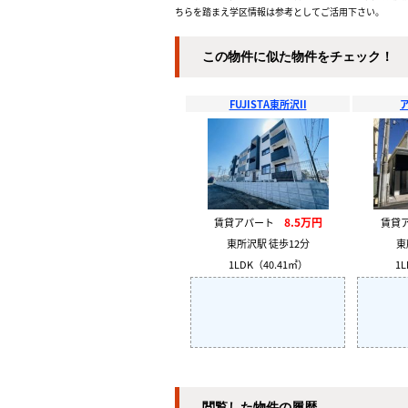
ちらを踏まえ学区情報は参考としてご活用下さい。
この物件に似た物件をチェック！
FUJISTA東所沢II
8.5万円
賃貸アパート
賃貸
東所沢駅 徒歩12分
東
1LDK（40.41㎡）
1L
閲覧した物件の履歴