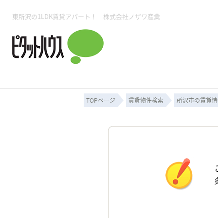
東所沢の1LDK賃貸アパート！｜株式会社ノザワ産業
所沢賃貸TOP
賃貸管理業務
入居者様用ページTOP
売買物件一覧
無料売却査定
会社概要
ご来店予約
スタッフ紹介
お住まいの解約手続き
土地・空き家活用
購入時の諸費用
仲介手数料について
物件検索フォーム
入居中のマ
必要な書類
売却の流れ
月極駐車場
ピタットハウス所沢店
事業用物件
ピタットハ
TOPページ
賃貸物件検索
所沢市の賃貸情
所沢賃貸TOP
賃貸管理業務
入居者様用ページTOP
売買物件一覧
無料売却査定
会社概要
ご来店予約
スタッフ紹介
お住まいの解約手続き
土地・空き家活用
購入時の諸費用
仲介手数料について
物件検索フォーム
入居中のマ
必要な書類
売却の流れ
月極駐車場
ピタットハウス所沢店
事業用物件
ピタットハ