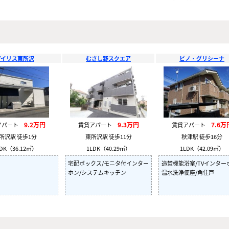
アイリス東所沢
むさし野スクエア
ピノ・グリシーナ
9.2万円
9.3万円
7.6万
アパート
賃貸アパート
賃貸アパート
所沢駅 徒歩1分
東所沢駅 徒歩11分
秋津駅 徒歩16分
DK（36.12㎡）
1LDK（40.29㎡）
1LDK（42.09㎡）
宅配ボックス/モニタ付インター
追焚機能浴室/TVインター
ホン/システムキッチン
温水洗浄便座/角住戸