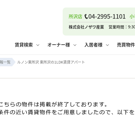
04-2995-1101
所沢店
小
ナー
お知らせ
購入までの流れ
管理物件一覧
お気に入り
業者の選び方
その他の問合せ
住まいのトラブルQ&A
お客様の声
閲覧履歴
管理のご依頼
よくある質問
媒介契約の種類
スタッフブログ
お住まいの解約手続き
保存した検索条件
マンションVS
売却時の
個
株式会社ノザワ産業
営業時間：9:3
高く売るポイント
よくある質問
相続
賃貸検索
オーナー様
入居者様
売買物件
ウス小手指店
コンテナ
ピタットハウス新所沢店
報一覧
ルノン東所沢 東所沢の1LDK賃貸アパート
ナー
お知らせ
購入までの流れ
空き家管理
お気に入り
業者の選び方
その他の問合せ
住まいのトラブルQ&A
お客様の声
管理物件一覧
閲覧履歴
よくある質問
媒介契約の種類
スタッフブログ
お住まいの解約手続き
保存した検索条件
管理のご依頼
マンションVS
売却時の
個
高く売るポイント
よくある質問
相続
ウス小手指店
コンテナ
ピタットハウス新所沢店