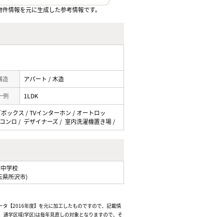
物件情報を元に生成した参考情報です。
 構造
アパート / 木造
一例
1LDK
ーズボックス / TVインターホン / オートロッ
口コンロ / デザイナーズ / 室内洗濯機置き場 /
瀬中学校
玉県所沢市)
ータ【2016年度】を元に加工したものですので、記載情
通学区域(学区)は毎年見直しの対象となりますので、そ