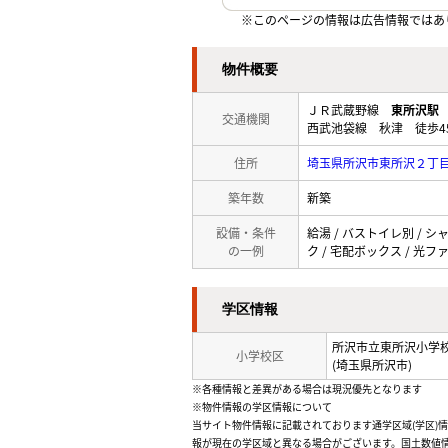
※このページの情報は広告情報ではあ
物件概要
ＪＲ武蔵野線
東所沢駅
交通機関
西武池袋線 秋津 徒歩4
住所
埼玉県所沢市東所沢２丁
築年数
新築
設備・条件
給湯 / バストイレ別 / シ
の一例
ク / 宅配ボックス / 光フ
学区情報
所沢市立東所沢小学
小学校区
(埼玉県所沢市)
※各種情報と差異がある場合は現況優先となります
※物件情報の学区情報について
当サイト物件情報に記載されております通学区域(学区)
報が現在の学区域と異なる場合がございます。国土数値情