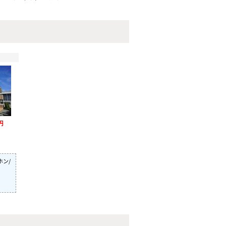
円
ホン/