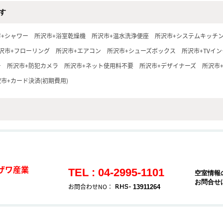
す
市+シャワー
所沢市+浴室乾燥機
所沢市+温水洗浄便座
所沢市+システムキッチ
沢市+フローリング
所沢市+エアコン
所沢市+シューズボックス
所沢市+TVイ
ー
所沢市+防犯カメラ
所沢市+ネット使用料不要
所沢市+デザイナーズ
所沢市
市+カード決済(初期費用)
ザワ産業
TEL : 04-2995-1101
空室情報
お問合せ
お問合わせNO：
13911264