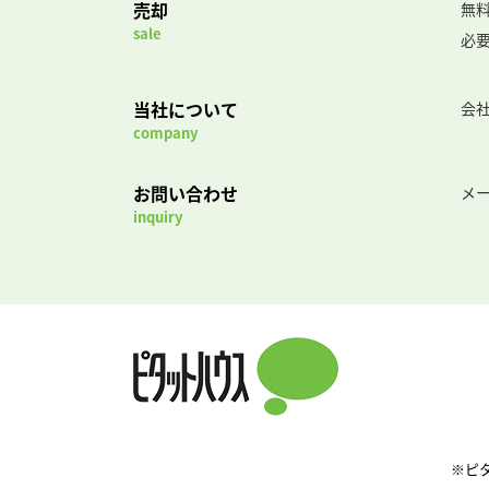
売却
無
sale
必
当社について
会
company
お問い合わせ
メ
inquiry
※ピ